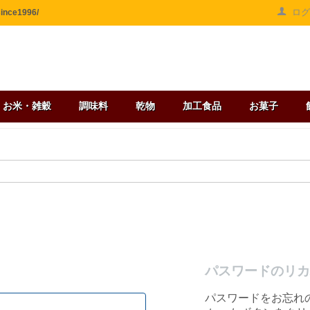
ロ
ce1996/
お米・雑穀
調味料
乾物
加工食品
お菓子
パスワードのリカ
パスワードをお忘れ