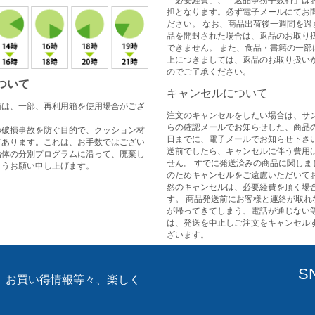
「必要経費」、「返品事務手数料」は
担となります。必ず電子メールにてお
ださい。 なお、商品出荷後一週間を過
品を開封された場合は、返品のお取り
できません。 また、食品・書籍の一部
上につきましては、返品のお取り扱い
のでご了承ください。
ついて
キャンセルについて
箱は、一部、再利用箱を使用場合がござ
注文のキャンセルをしたい場合は、サ
らの確認メールでお知らせした、商品
の破損事故を防ぐ目的で、クッション材
日までに、電子メールでお知らせ下さい
てあります。これは、お手数ではござい
送前でしたら、キャンセルに伴う費用
治体の分別プログラムに沿って、廃棄し
せん。 すでに発送済みの商品に関しま
ようお願い申し上げます。
のためキャンセルをご遠慮いただいてお
然のキャンセルは、必要経費を頂く場
す。 商品発送前にお客様と連絡が取れ
が帰ってきてしまう、電話が通じない
は、発送を中止しご注文をキャンセル
ざいます。
S
、お買い得情報等々、楽しく
。