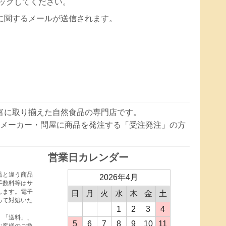
ックしてください。
に関するメールが送信されます。
豊富に取り揃えた自然食品の専門店です。
メーカー・問屋に商品を発注する「受注発注」の方
営業日カレンダー
品と違う商品
2026年4月
手数料等はサ
します。電子
日
月
火
水
木
金
土
って対処いた
1
2
3
4
、「送料」、
5
6
7
8
9
10
11