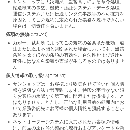
サンショップは天災地変、監督官庁による命令処理、
輸送機関の事故、機械・認証システム・データ処理・
通信システムまたは伝送リンクの事故等の不可抗力を
原因としてこの規約に定められた義務を履行できない
場合は一切責任を負いません。
条項の無効について
万が一、裁判所によってこの規約の各条項が無効、違
法または適用不能と判断された場合においても、当該
条項を除くほかの条項の有効性、合法性および適用可
能性にはなんら影響や支障が生じるものではありませ
ん。
個人情報の取り扱いについて
サンショップは、お客様より収集させて頂いた個人情
報を適切な方法で管理致します。特段の事情がない限
りお客様の承認なく第三者に開示または提供すること
はありません。ただし、正当な利用目的の範囲内にお
いて業務委託先にお客様の個人情報を預託することが
あります。
ネットオーダーシステムに入力されたお客様の情報
は、商品の送付等の契約の履行およびアンケートや新