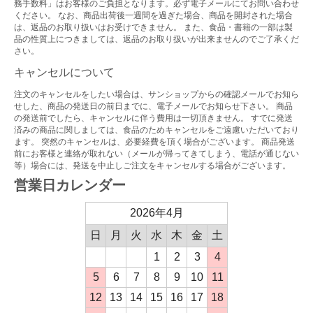
務手数料」はお客様のご負担となります。必ず電子メールにてお問い合わせ
ください。 なお、商品出荷後一週間を過ぎた場合、商品を開封された場合
は、返品のお取り扱いはお受けできません。 また、食品・書籍の一部は製
品の性質上につきましては、返品のお取り扱いが出来ませんのでご了承くだ
さい。
キャンセルについて
注文のキャンセルをしたい場合は、サンショップからの確認メールでお知ら
せした、商品の発送日の前日までに、電子メールでお知らせ下さい。 商品
の発送前でしたら、キャンセルに伴う費用は一切頂きません。 すでに発送
済みの商品に関しましては、食品のためキャンセルをご遠慮いただいており
ます。 突然のキャンセルは、必要経費を頂く場合がございます。 商品発送
前にお客様と連絡が取れない（メールが帰ってきてしまう、電話が通じない
等）場合には、発送を中止しご注文をキャンセルする場合がございます。
営業日カレンダー
2026年4月
日
月
火
水
木
金
土
1
2
3
4
5
6
7
8
9
10
11
12
13
14
15
16
17
18