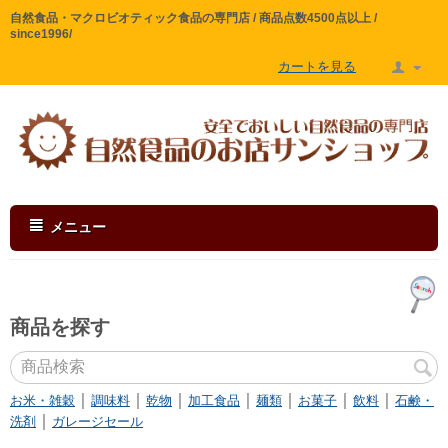
自然食品・マクロビオティック食品の専門店 / 商品点数4500点以上 /
since1996/
カートを見る
メニュー
商品を探す
｜
｜
｜
｜
｜
｜
｜
お米・雑穀
調味料
乾物
加工食品
麺類
お菓子
飲料
石鹸・
｜
洗剤
ガレージセール