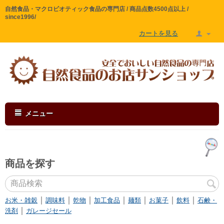
自然食品・マクロビオティック食品の専門店 / 商品点数4500点以上 /
since1996/
カートを見る
メニュー
商品を探す
｜
｜
｜
｜
｜
｜
｜
お米・雑穀
調味料
乾物
加工食品
麺類
お菓子
飲料
石鹸・
｜
洗剤
ガレージセール