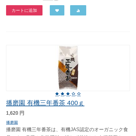
カートに追加
播磨園 有機三年番茶 400ｇ
1,620
円
播磨園
播磨園 有機三年番茶は、有機JAS認定のオーガニック食