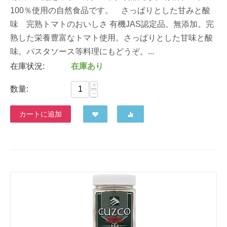
100％使用の自然食品です。 さっぱりとした甘みと酸
味 完熟トマトのおいしさ 有機JAS認定品。無添加。完
熟した栄養豊富なトマト使用。さっぱりとした甘味と酸
味。パスタソース等料理にもどうぞ。...
在庫状況:
在庫あり
+
数量:
−
カートに追加