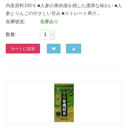
内産原料100％ ■人参の果肉感を残した濃厚な味わい ■人
参とりんごのやさしい甘み ■ストレート果汁...
在庫状況:
在庫あり
+
数量:
−
カートに追加