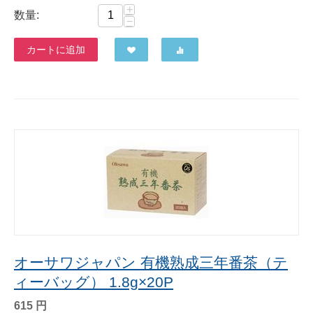
+
数量:
−
カートに追加
オーサワジャパン 有機熟成三年番茶（テ
ィーバッグ） 1.8g×20P
615
円