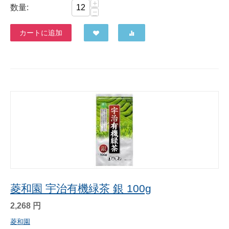
+
数量:
−
カートに追加
菱和園 宇治有機緑茶 銀 100g
2,268
円
菱和園