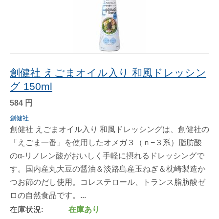
創健社 えごまオイル入り 和風ドレッシン
グ 150ml
584
円
創健社
創健社 えごまオイル入り 和風ドレッシングは、創健社の
「えごま一番」を使用したオメガ３（ｎ−３系）脂肪酸
のα-リノレン酸がおいしく手軽に摂れるドレッシングで
す。国内産丸大豆の醤油＆淡路島産玉ねぎ＆枕崎製造か
つお節のだし使用。コレステロール、トランス脂肪酸ゼ
ロの自然食品です。...
在庫状況:
在庫あり