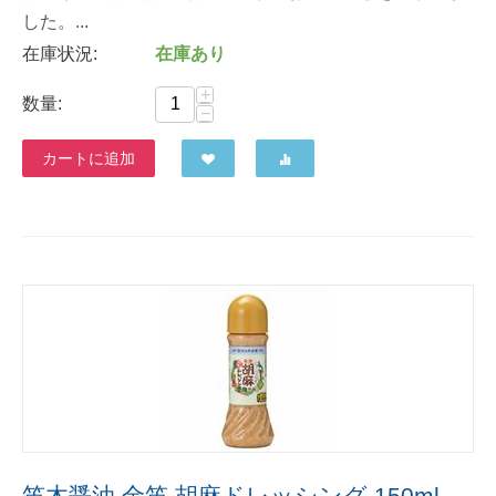
した。...
在庫状況:
在庫あり
+
数量:
−
カートに追加
笛木醤油 金笛 胡麻ドレッシング 150ml