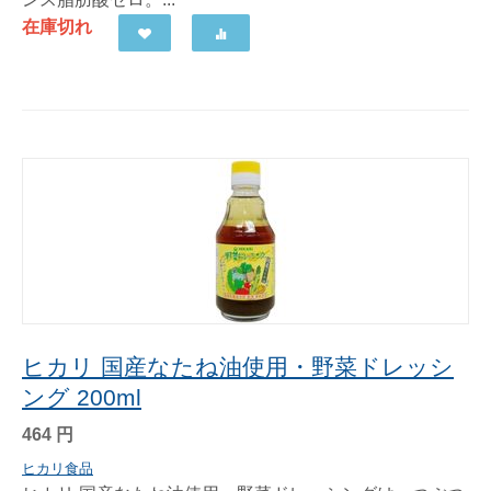
在庫切れ
ヒカリ 国産なたね油使用・野菜ドレッシ
ング 200ml
464
円
ヒカリ食品