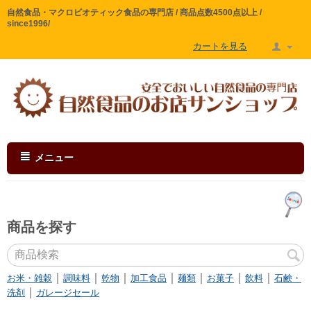
自然食品・マクロビオティック食品の専門店 / 商品点数4500点以上 /
since1996/
カートを見る
メニュー
商品を探す
｜
｜
｜
｜
｜
｜
｜
お米・雑穀
調味料
乾物
加工食品
麺類
お菓子
飲料
石鹸・
｜
洗剤
ガレージセール