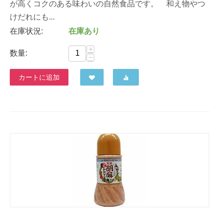
が高くコクのある味わいの自然食品です。 和え物やつ
けだれにも...
在庫状況:
在庫あり
+
数量:
−
カートに追加