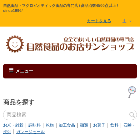
自然食品・マクロビオティック食品の専門店 / 商品点数4500点以上 /
since1996/
カートを見る
メニュー
商品を探す
｜
｜
｜
｜
｜
｜
｜
お米・雑穀
調味料
乾物
加工食品
麺類
お菓子
飲料
石鹸・
｜
洗剤
ガレージセール