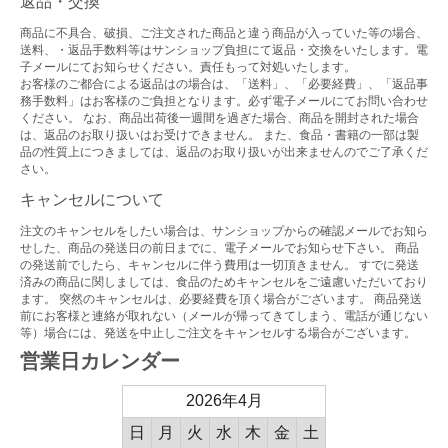
返品・交換
商品に不具合、破損、ご注文された商品と違う商品が入っていた等の場合、
送料、・返品手数料等はサンショップ負担にて返品・交換をいたします。電
子メールにてお知らせください。責任もって対処いたします。
お客様のご都合による返品はの場合は、「送料」、「必要経費」、「返品事
務手数料」はお客様のご負担となります。必ず電子メールにてお問い合わせ
ください。 なお、商品出荷後一週間を過ぎた場合、商品を開封された場合
は、返品のお取り扱いはお受けできません。 また、食品・書籍の一部は製
品の性質上につきましては、返品のお取り扱いが出来ませんのでご了承くだ
さい。
キャンセルについて
注文のキャンセルをしたい場合は、サンショップからの確認メールでお知ら
せした、商品の発送日の前日までに、電子メールでお知らせ下さい。 商品
の発送前でしたら、キャンセルに伴う費用は一切頂きません。 すでに発送
済みの商品に関しましては、食品のためキャンセルをご遠慮いただいており
ます。 突然のキャンセルは、必要経費を頂く場合がございます。 商品発送
前にお客様と連絡が取れない（メールが帰ってきてしまう、電話が通じない
等）場合には、発送を中止しご注文をキャンセルする場合がございます。
営業日カレンダー
2026年4月
日
月
火
水
木
金
土