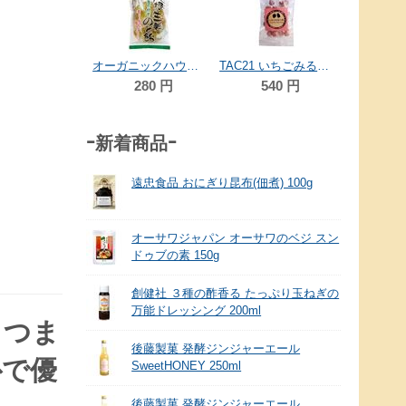
41
ハニージャパン ハニードロップレットUMF10+ マヌカ 18g(6粒)
オーガニックハウス 大根生姜のど飴 80g
TAC21 いちごみるく飴 100g
1,080
円
280
円
540
円
-新着商品-
遠忠食品 おにぎり昆布(佃煮) 100g
オーサワジャパン オーサワのベジ スン
ドゥブの素 150g
創健社 ３種の酢香る たっぷり玉ねぎの
万能ドレッシング 200ml
さつま
後藤製菓 発酵ジンジャーエール
朴で優
SweetHONEY 250ml
後藤製菓 発酵ジンジャーエール