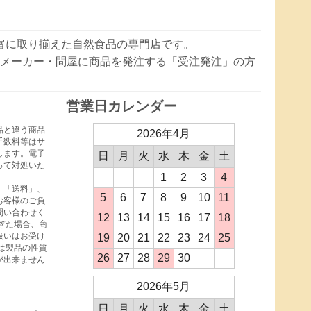
豊富に取り揃えた自然食品の専門店です。
メーカー・問屋に商品を発注する「受注発注」の方
営業日カレンダー
品と違う商品
2026年4月
手数料等はサ
します。電子
日
月
火
水
木
金
土
って対処いた
1
2
3
4
、「送料」、
5
6
7
8
9
10
11
お客様のご負
問い合わせく
12
13
14
15
16
17
18
ぎた場合、商
扱いはお受け
19
20
21
22
23
24
25
は製品の性質
26
27
28
29
30
が出来ません
2026年5月
日
月
火
水
木
金
土