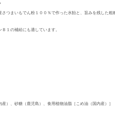
。
産さつまいもでん粉１００％で作った水飴と、旨みを残した粗
。
ンＢ１の補給にも適しています。
内産）、砂糖（鹿児島）、食用植物油脂［こめ油（国内産）］