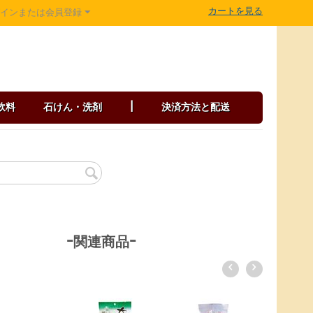
カートを見る
グインまたは会員登録
飲料
石けん・洗剤
|
決済方法と配送
-関連商品-