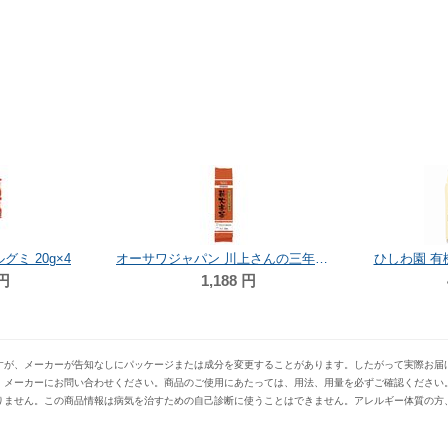
ミ 20g×4
オーサワジャパン 川上さんの三年番茶薪火寒茶（小） 120g
ひしわ園 有機
円
1,188
円
すが、メーカーが告知なしにパッケージまたは成分を変更することがあります。したがって実際お届
、メーカーにお問い合わせください。商品のご使用にあたっては、用法、用量を必ずご確認ください
りません。この商品情報は病気を治すための自己診断に使うことはできません。アレルギー体質の方