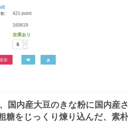
わせ
:
421 point
ト数
TAC21 いちごみるく飴 50g
160619
540
円
在庫あり
+
−
追加
は、国内産大豆のきな粉に国内産
粗糖をじっくり煉り込んだ、素