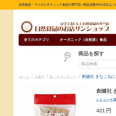
自然食品・マクロビオティック食品の専門店 / 商品点数4500点以上 / sin
全てのカテゴリ
オーガニック（自然派）食品
商品を探す
/
/
/
創健社 きなこねじ
ホーム
お菓子
飴・キャンディー
創健社 
レビューを
421
円