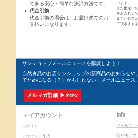
います。
できる安心・簡単な決済方法です。
また配送中
代金引換
をお入れし
代金引換の場合は、お届け先でのお
ますが各自
て頂きます
支払いになります。
サンショップメールニュースを購読しよう！
自然食品のお店サンショップの新商品のお知らせや
てためになる（？）かもしれない、メールニュース
メルマガ詳細 ▶︎
マイアカウント
info
メールニュ
ログイン
取り扱いブ
アカウント作成