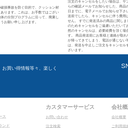
注文のキャンセルをしたい場合は、サ
らの確認メールでお知らせした、商品
の破損事故を防ぐ目的で、クッション材
日までに、電子メールでお知らせ下さい
てあります。これは、お手数ではござい
送前でしたら、キャンセルに伴う費用
治体の分別プログラムに沿って、廃棄し
せん。 すでに発送済みの商品に関しま
ようお願い申し上げます。
のためキャンセルをご遠慮いただいてお
然のキャンセルは、必要経費を頂く場
す。 商品発送前にお客様と連絡が取れ
が帰ってきてしまう、電話が通じない
は、発送を中止しご注文をキャンセル
ざいます。
S
、お買い得情報等々、楽しく
。
カスタマーサービス
会社概
ース
お問い合わせ
会社概要
ランド
注文検索
ご利用規