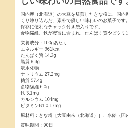
しい味わいの自然食品です
国内産（北海道）の大豆を焙煎したきな粉に、国内
くり煉り込んだ、素朴で優しい味わいのお菓子です
保存に便利なチャック付き袋入りです。
食物繊維、鉄が豊富に含まれ、たんぱく質やビタミ
栄養成分：100gあたり
エネルギー 361kcal
たんぱく質 14.2g
脂質 8.3g
炭水化物
ナトリウム 27.2mg
糖質 57.4g
食物繊維 6.0g
鉄 3.1mg
カルシウム 104mg
ビタミンB1 0.17mg
原材料：きな粉［大豆由来（北海道）］、水飴（国
賞味期間：90日