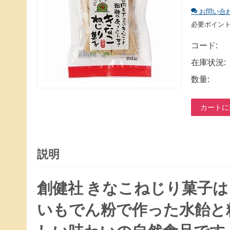
お問い合
必要ポイン
コード:
在庫状況:
数量:
カートに
説明
創健社 きなこねじり菓子
いもでん粉で作った水飴と