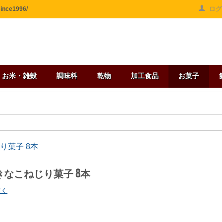
ロ
ce1996/
お米・雑穀
調味料
乾物
加工食品
お菓子
り菓子 8本
きなこねじり菓子 8本
書く