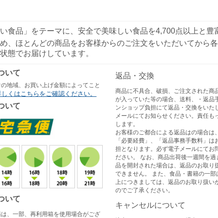
い食品」をテーマに、安全で美味しい食品を4,700点以上と
め、ほとんどの商品をお客様からのご注文をいただいてから各
状態でお届けしています。
ついて
返品・交換
けの地域、お買い上げ金額によってこと
商品に不具合、破損、ご注文された商
詳しくはこちらをご確認ください。
が入っていた等の場合、送料、・返品
ついて
ンショップ負担にて返品・交換をいた
メールにてお知らせください。責任も
します。
お客様のご都合による返品はの場合は
「必要経費」、「返品事務手数料」は
担となります。必ず電子メールにてお
ださい。 なお、商品出荷後一週間を過
品を開封された場合は、返品のお取り
できません。 また、食品・書籍の一部
上につきましては、返品のお取り扱い
のでご了承ください。
ついて
キャンセルについて
箱は、一部、再利用箱を使用場合がござ