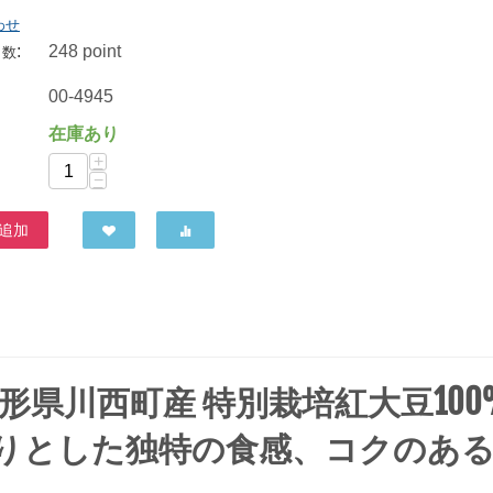
わせ
:
248 point
ト数
ノースカラーズ 純国産北海道２色の煎り大豆 62g
00-4945
265
円
在庫あり
+
−
追加
形県川西町産 特別栽培紅大豆100
りとした独特の食感、コクのあ