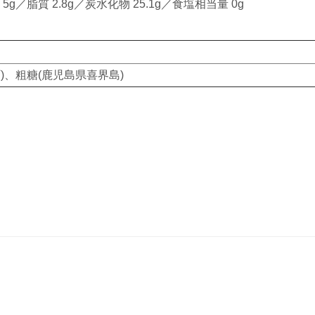
 5g／脂質 2.8g／炭水化物 25.1g／食塩相当量 0g
)、粗糖(鹿児島県喜界島)