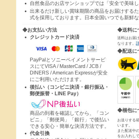
自然食品のお店サンショップでは「安全で美味し
出来るだけ新しい賞味期限の商品をお届けするた
式を採用しております。日本全国いつでも新鮮な
◆お支払い方法
◆送料に
クレジットカード決済
送料はお届
なります。
◆配送に
PayPalとソニーペイメントサービ
スにてVISA / MasterCard / JCB /
DINERS / American Expressが安全
にご利用いただけます。
後払い（コンビニ決済・銀行振込・
郵便振替・LINE Pay）
◆梱包に
商品の到着を確認してから、「コン
ビニ」「郵便局」「銀行」で後払い
お送りする
います。
できる安心・簡単な決済方法です。
また配送中
代金引換
をお入れし