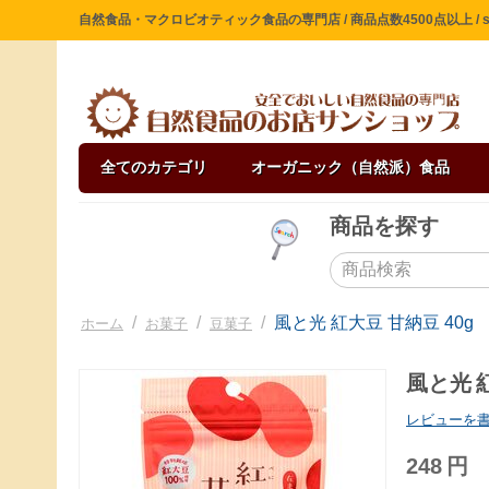
自然食品・マクロビオティック食品の専門店 / 商品点数4500点以上 / sin
全てのカテゴリ
オーガニック（自然派）食品
商品を探す
/
/
/
風と光 紅大豆 甘納豆 40g
ホーム
お菓子
豆菓子
風と光 紅
レビューを
248
円