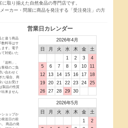
豊富に取り揃えた自然食品の専門店です。
メーカー・問屋に商品を発注する「受注発注」の方
営業日カレンダー
品と違う商品
2026年4月
手数料等はサ
します。電子
日
月
火
水
木
金
土
って対処いた
1
2
3
4
、「送料」、
5
6
7
8
9
10
11
お客様のご負
問い合わせく
12
13
14
15
16
17
18
ぎた場合、商
扱いはお受け
19
20
21
22
23
24
25
は製品の性質
26
27
28
29
30
が出来ません
2026年5月
日
月
火
水
木
金
土
ンショップか
の発送日の前
1
2
。 商品の発