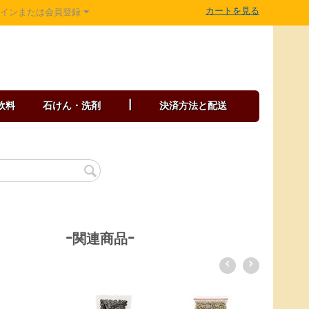
カートを見る
グインまたは会員登録
飲料
石けん・洗剤
|
決済方法と配送
-関連商品-