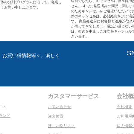
送前でしたら、キャンセルに伴う費用
治体の分別プログラムに沿って、廃棄し
せん。 すでに発送済みの商品に関しま
ようお願い申し上げます。
のためキャンセルをご遠慮いただいてお
然のキャンセルは、必要経費を頂く場
す。 商品発送前にお客様と連絡が取れ
が帰ってきてしまう、電話が通じない
は、発送を中止しご注文をキャンセル
ざいます。
S
、お買い得情報等々、楽しく
。
カスタマーサービス
会社概
ース
お問い合わせ
会社概要
ランド
注文検索
ご利用規
ほしい物リスト
個人情報