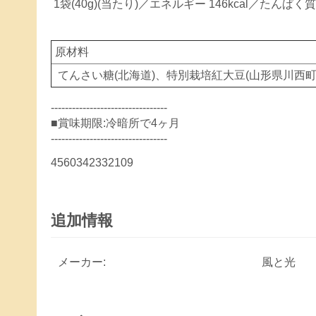
1袋(40g)(当たり)／エネルギー 146kcal／たんぱく質
原材料
てんさい糖(北海道)、特別栽培紅大豆(山形県川西町
---------------------------------
■賞味期限:冷暗所で4ヶ月
---------------------------------
4560342332109
追加情報
メーカー:
風と光