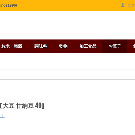
ロ
ce1996/
お米・雑穀
調味料
乾物
加工食品
お菓子
大豆 甘納豆 40g
書く