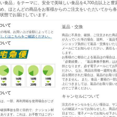
い食品」をテーマに、安全で美味しい食品を4,700点以上と
め、ほとんどの商品をお客様からのご注文をいただいてから各
状態でお届けしています。
ついて
返品・交換
けの地域、お買い上げ金額によってこと
商品に不具合、破損、ご注文された商
詳しくはこちらをご確認ください。
が入っていた等の場合、送料、・返品
ついて
ンショップ負担にて返品・交換をいた
メールにてお知らせください。責任も
します。
お客様のご都合による返品はの場合は
「必要経費」、「返品事務手数料」は
担となります。必ず電子メールにてお
ださい。 なお、商品出荷後一週間を過
品を開封された場合は、返品のお取り
できません。 また、食品・書籍の一部
上につきましては、返品のお取り扱い
のでご了承ください。
ついて
キャンセルについて
箱は、一部、再利用箱を使用場合がござ
注文のキャンセルをしたい場合は、サ
らの確認メールでお知らせした、商品
の破損事故を防ぐ目的で、クッション材
日までに、電子メールでお知らせ下さい
てあります。これは、お手数ではござい