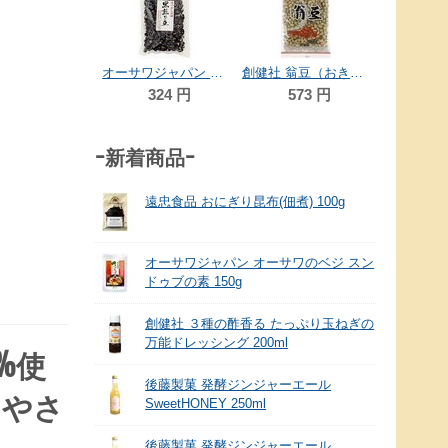
54
富士屋製菓 ハイピーナッツ 90ｇ
オーサワジャパン 北海道産黒煎り豆 60ｇ
創健社 翁豆（おきな豆） 150g
340
円
324
円
573
円
-新着商品-
遠忠食品 おにぎり昆布(佃煮) 100g
オーサワジャパン オーサワのベジ スン
ドゥブの素 150g
創健社 ３種の酢香る たっぷり玉ねぎの
万能ドレッシング 200ml
%使
後藤製菓 発酵ジンジャーエール
るやさ
SweetHONEY 250ml
後藤製菓 発酵ジンジャーエール