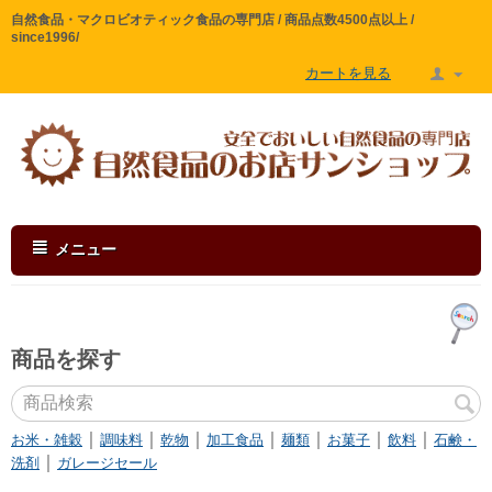
自然食品・マクロビオティック食品の専門店 / 商品点数4500点以上 /
since1996/
カートを見る
メニュー
商品を探す
｜
｜
｜
｜
｜
｜
｜
お米・雑穀
調味料
乾物
加工食品
麺類
お菓子
飲料
石鹸・
｜
洗剤
ガレージセール