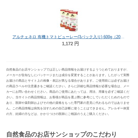
アルチェネロ 有機トマトピューレー(3パック入り) 600g（200g×3P）
1,172
円
自然食品のお店サンショップでは正しい商品情報をお届けするようつとめておりますが、
メーカーが告知なしにパッケージまたは成分を変更することがあります。したがって実際
お届けの商品とサイト上の画像・表記が異なる場合があります。ご使用前には必ずお届け
の商品ラベルや注意書きをご確認ください。さらに詳細な商品情報が必要な場合は、メー
カーにお問い合わせください。商品のご使用にあたっては、用法、用量を必ずご確認くだ
さい。当サイトの商品情報は、お客様が商品を選ぶ際に参考にしていただくためのもので
あり、医師や薬剤師およびその他の資格をもった専門家の意見に代わるものではありませ
ん。この商品情報は病気を治すための自己診断に使うことはできません。アレルギー体質
の方、妊婦の方などは、かかりつけの医師にご相談のうえご購入ください。
自然食品のお店サンショップのこだわり