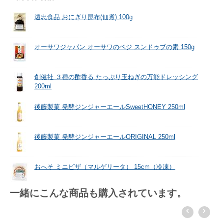
遠忠食品 おにぎり昆布(佃煮) 100g
オーサワジャパン オーサワのベジ スンドゥブの素 150g
創健社 ３種の酢香る たっぷり玉ねぎの万能ドレッシング
200ml
後藤製菓 発酵ジンジャーエールSweetHONEY 250ml
後藤製菓 発酵ジンジャーエールORIGINAL 250ml
おへそ ミニピザ（マルゲリータ） 15cm（冷凍）
一緒にこんな商品も購入されています。