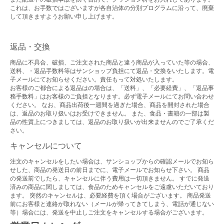
これは、お手数ではございますが各自治体の分別プログラムに沿って、廃棄
して頂きますようお願い申し上げます。
返品・交換
商品に不具合、破損、ご注文された商品と違う商品が入っていた等の場合、
送料、・返品手数料等はサンショップ負担にて返品・交換をいたします。電
子メールにてお知らせください。責任もって対処いたします。
お客様のご都合による返品はの場合は、「送料」、「必要経費」、「返品事
務手数料」はお客様のご負担となります。必ず電子メールにてお問い合わせ
ください。 なお、商品出荷後一週間を過ぎた場合、商品を開封された場合
は、返品のお取り扱いはお受けできません。 また、食品・書籍の一部は製
品の性質上につきましては、返品のお取り扱いが出来ませんのでご了承くだ
さい。
キャンセルについて
注文のキャンセルをしたい場合は、サンショップからの確認メールでお知ら
せした、商品の発送日の前日までに、電子メールでお知らせ下さい。 商品
の発送前でしたら、キャンセルに伴う費用は一切頂きません。 すでに発送
済みの商品に関しましては、食品のためキャンセルをご遠慮いただいており
ます。 突然のキャンセルは、必要経費を頂く場合がございます。 商品発送
前にお客様と連絡が取れない（メールが帰ってきてしまう、電話が通じない
等）場合には、発送を中止しご注文をキャンセルする場合がございます。