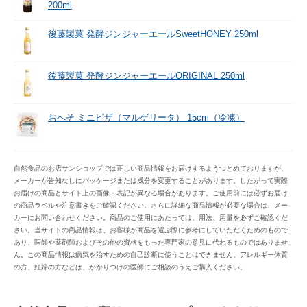
200ml
後藤製菓 発酵ジンジャーエールSweetHONEY 250ml
後藤製菓 発酵ジンジャーエールORIGINAL 250ml
おへそ ミニピザ（マルゲリータ） 15cm（冷凍）
自然食品のお店サンショップでは正しい商品情報をお届けするようつとめておりますが、
メーカーが告知なしにパッケージまたは成分を変更することがあります。したがって実際
お届けの商品とサイト上の画像・表記が異なる場合があります。ご使用前には必ずお届け
の商品ラベルや注意書きをご確認ください。さらに詳細な商品情報が必要な場合は、メー
カーにお問い合わせください。商品のご使用にあたっては、用法、用量を必ずご確認くだ
さい。当サイトの商品情報は、お客様が商品を選ぶ際に参考にしていただくためのもので
あり、医師や薬剤師およびその他の資格をもった専門家の意見に代わるものではありませ
ん。この商品情報は病気を治すための自己診断に使うことはできません。アレルギー体質
の方、妊婦の方などは、かかりつけの医師にご相談のうえご購入ください。