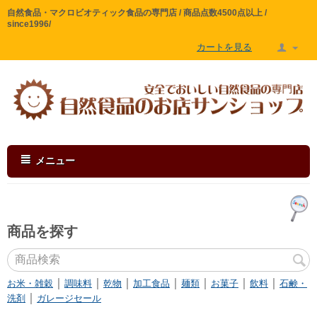
自然食品・マクロビオティック食品の専門店 / 商品点数4500点以上 /
since1996/
カートを見る
メニュー
商品を探す
｜
｜
｜
｜
｜
｜
｜
お米・雑穀
調味料
乾物
加工食品
麺類
お菓子
飲料
石鹸・
｜
洗剤
ガレージセール