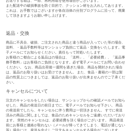
お送りする箱は、一部、再利用箱を使用場合がございます。
また配送中の破損事故を防ぐ目的で、クッション材をお入れしてあります。
これは、お手数ではございますが各自治体の分別プログラムに沿って、廃棄
して頂きますようお願い申し上げます。
返品・交換
商品に不具合、破損、ご注文された商品と違う商品が入っていた等の場合、
送料、・返品手数料等はサンショップ負担にて返品・交換をいたします。電
子メールにてお知らせください。責任もって対処いたします。
お客様のご都合による返品はの場合は、「送料」、「必要経費」、「返品事
務手数料」はお客様のご負担となります。必ず電子メールにてお問い合わせ
ください。 なお、商品出荷後一週間を過ぎた場合、商品を開封された場合
は、返品のお取り扱いはお受けできません。 また、食品・書籍の一部は製
品の性質上につきましては、返品のお取り扱いが出来ませんのでご了承くだ
さい。
キャンセルについて
注文のキャンセルをしたい場合は、サンショップからの確認メールでお知ら
せした、商品の発送日の前日までに、電子メールでお知らせ下さい。 商品
の発送前でしたら、キャンセルに伴う費用は一切頂きません。 すでに発送
済みの商品に関しましては、食品のためキャンセルをご遠慮いただいており
ます。 突然のキャンセルは、必要経費を頂く場合がございます。 商品発送
前にお客様と連絡が取れない（メールが帰ってきてしまう、電話が通じない
等）場合には、発送を中止しご注文をキャンセルする場合がございます。