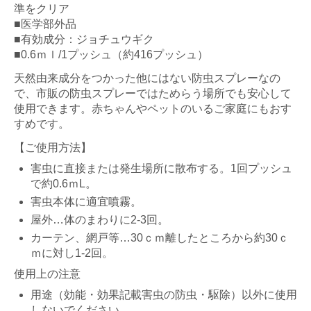
準をクリア
■医学部外品
■有効成分：ジョチュウギク
■0.6ｍｌ/1プッシュ（約416プッシュ）
天然由来成分をつかった他にはない防虫スプレーなの
で、市販の防虫スプレーではためらう場所でも安心して
使用できます。赤ちゃんやペットのいるご家庭にもおす
すめです。
【ご使用方法】
害虫に直接または発生場所に散布する。1回プッシュ
で約0.6ｍL。
害虫本体に適宜噴霧。
屋外…体のまわりに2-3回。
カーテン、網戸等…30ｃｍ離したところから約30ｃ
ｍに対し1-2回。
使用上の注意
用途（効能・効果記載害虫の防虫・駆除）以外に使用
しないでください。