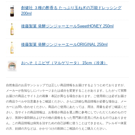
創健社 ３種の酢香る たっぷり玉ねぎの万能ドレッシング
200ml
後藤製菓 発酵ジンジャーエールSweetHONEY 250ml
後藤製菓 発酵ジンジャーエールORIGINAL 250ml
おへそ ミニピザ（マルゲリータ） 15cm（冷凍）
自然食品のお店サンショップでは正しい商品情報をお届けするようつとめておりますが、
メーカーが告知なしにパッケージまたは成分を変更することがあります。したがって実際
お届けの商品とサイト上の画像・表記が異なる場合があります。ご使用前には必ずお届け
の商品ラベルや注意書きをご確認ください。さらに詳細な商品情報が必要な場合は、メー
カーにお問い合わせください。商品のご使用にあたっては、用法、用量を必ずご確認くだ
さい。当サイトの商品情報は、お客様が商品を選ぶ際に参考にしていただくためのもので
あり、医師や薬剤師およびその他の資格をもった専門家の意見に代わるものではありませ
ん。この商品情報は病気を治すための自己診断に使うことはできません。アレルギー体質
の方、妊婦の方などは、かかりつけの医師にご相談のうえご購入ください。