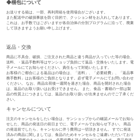
◆梱包について
お送りする箱は、一部、再利用箱を使用場合がございます。
また配送中の破損事故を防ぐ目的で、クッション材をお入れしてあります。
これは、お手数ではございますが各自治体の分別プログラムに沿って、廃棄
して頂きますようお願い申し上げます。
返品・交換
商品に不具合、破損、ご注文された商品と違う商品が入っていた等の場合、
送料、・返品手数料等はサンショップ負担にて返品・交換をいたします。電
子メールにてお知らせください。責任もって対処いたします。
お客様のご都合による返品はの場合は、「送料」、「必要経費」、「返品事
務手数料」はお客様のご負担となります。必ず電子メールにてお問い合わせ
ください。 なお、商品出荷後一週間を過ぎた場合、商品を開封された場合
は、返品のお取り扱いはお受けできません。 また、食品・書籍の一部は製
品の性質上につきましては、返品のお取り扱いが出来ませんのでご了承くだ
さい。
キャンセルについて
注文のキャンセルをしたい場合は、サンショップからの確認メールでお知ら
せした、商品の発送日の前日までに、電子メールでお知らせ下さい。 商品
の発送前でしたら、キャンセルに伴う費用は一切頂きません。 すでに発送
済みの商品に関しましては、食品のためキャンセルをご遠慮いただいており