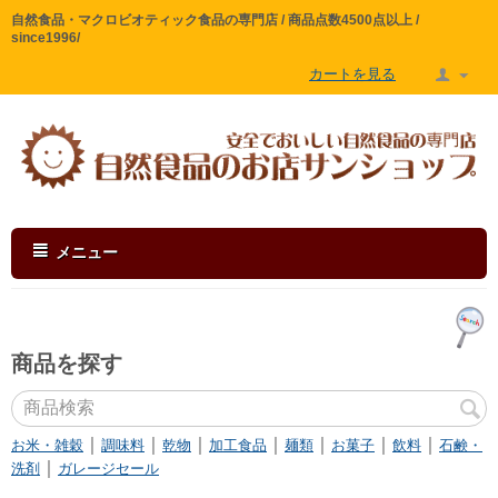
自然食品・マクロビオティック食品の専門店 / 商品点数4500点以上 /
since1996/
カートを見る
メニュー
商品を探す
｜
｜
｜
｜
｜
｜
｜
お米・雑穀
調味料
乾物
加工食品
麺類
お菓子
飲料
石鹸・
｜
洗剤
ガレージセール