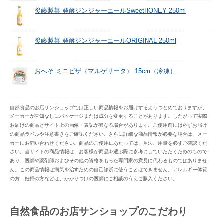
後藤製菓 発酵ジンジャーエールSweetHONEY 250ml
後藤製菓 発酵ジンジャーエールORIGINAL 250ml
おへそ ミニピザ（マルゲリータ） 15cm（冷凍）
自然食品のお店サンショップでは正しい商品情報をお届けするようつとめておりますが、
メーカーが告知なしにパッケージまたは成分を変更することがあります。したがって実際
お届けの商品とサイト上の画像・表記が異なる場合があります。ご使用前には必ずお届け
の商品ラベルや注意書きをご確認ください。さらに詳細な商品情報が必要な場合は、メー
カーにお問い合わせください。商品のご使用にあたっては、用法、用量を必ずご確認くだ
さい。当サイトの商品情報は、お客様が商品を選ぶ際に参考にしていただくためのもので
あり、医師や薬剤師およびその他の資格をもった専門家の意見に代わるものではありませ
ん。この商品情報は病気を治すための自己診断に使うことはできません。アレルギー体質
の方、妊婦の方などは、かかりつけの医師にご相談のうえご購入ください。
自然食品のお店サンショップのこだわり