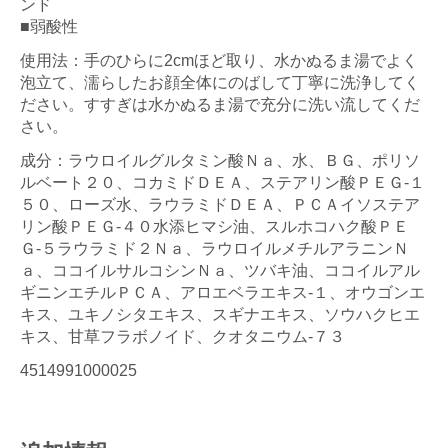
ンド
■弱酸性
使用法：手のひらに2cmほど取り、水かぬるま湯でよく
泡立て、濡らしたお顔全体にのばして丁寧に洗浄してく
ださい。すすぎは水かぬるま湯で充分に洗い流してくだ
さい。
成分：ラウロイルグルタミン酸Ｎａ、水、ＢＧ、ポリソ
ルベート２０、コカミドＤＥＡ、ステアリン酸ＰＥＧ-１
５０、ローズ水、ラウラミドＤＥＡ、ＰＣＡイソステア
リン酸ＰＥＧ-４０水添ヒマシ油、スルホコハク酸ＰＥ
Ｇ-５ラウラミド２Ｎａ、ラウロイルメチルアラニンＮ
ａ、ココイルサルコシンＮａ、ツバキ油、ココイルアル
ギニンエチルＰＣＡ、アロエベラエキス-１、オウゴンエ
キス、ユキノシタエキス、スギナエキス、ソウハクヒエ
キス、甘草フラボノイド、クオタニウム-７３
4514991000025