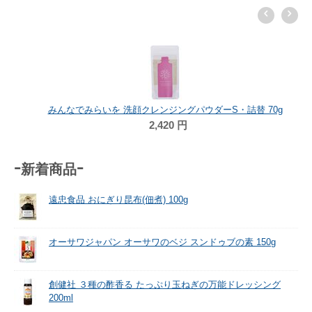
みんなでみらいを 洗顔クレンジングパウダーS・詰替 70g
2,420
円
-新着商品-
遠忠食品 おにぎり昆布(佃煮) 100g
オーサワジャパン オーサワのベジ スンドゥブの素 150g
創健社 ３種の酢香る たっぷり玉ねぎの万能ドレッシング
200ml