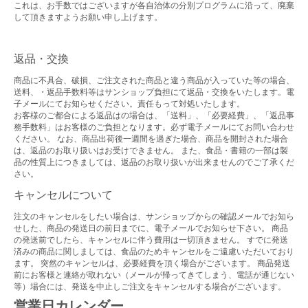
これは、お手数ではございますが各自治体の分別プログラムに沿って、廃棄
して頂きますようお願い申し上げます。
返品・交換
商品に不具合、破損、ご注文された商品と違う商品が入っていた等の場合、
送料、・返品手数料等はサンショップ負担にて返品・交換をいたします。電
子メールにてお知らせください。責任もって対処いたします。
お客様のご都合による返品はの場合は、「送料」、「必要経費」、「返品事
務手数料」はお客様のご負担となります。必ず電子メールにてお問い合わせ
ください。 なお、商品出荷後一週間を過ぎた場合、商品を開封された場合
は、返品のお取り扱いはお受けできません。 また、食品・書籍の一部は製
品の性質上につきましては、返品のお取り扱いが出来ませんのでご了承くだ
さい。
キャンセルについて
注文のキャンセルをしたい場合は、サンショップからの確認メールでお知ら
せした、商品の発送日の前日までに、電子メールでお知らせ下さい。 商品
の発送前でしたら、キャンセルに伴う費用は一切頂きません。 すでに発送
済みの商品に関しましては、食品のためキャンセルをご遠慮いただいており
ます。 突然のキャンセルは、必要経費を頂く場合がございます。 商品発送
前にお客様と連絡が取れない（メールが帰ってきてしまう、電話が通じない
等）場合には、発送を中止しご注文をキャンセルする場合がございます。
営業日カレンダー