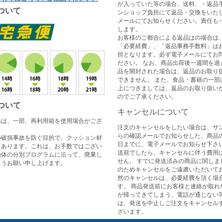
が入っていた等の場合、送料、・返品
ついて
ンショップ負担にて返品・交換をいた
メールにてお知らせください。責任も
します。
お客様のご都合による返品はの場合は
「必要経費」、「返品事務手数料」は
担となります。必ず電子メールにてお
ださい。 なお、商品出荷後一週間を過
品を開封された場合は、返品のお取り
できません。 また、食品・書籍の一部
上につきましては、返品のお取り扱い
のでご了承ください。
ついて
キャンセルについて
箱は、一部、再利用箱を使用場合がござ
注文のキャンセルをしたい場合は、サ
らの確認メールでお知らせした、商品
の破損事故を防ぐ目的で、クッション材
日までに、電子メールでお知らせ下さい
てあります。これは、お手数ではござい
送前でしたら、キャンセルに伴う費用
治体の分別プログラムに沿って、廃棄し
せん。 すでに発送済みの商品に関しま
ようお願い申し上げます。
のためキャンセルをご遠慮いただいてお
然のキャンセルは、必要経費を頂く場
す。 商品発送前にお客様と連絡が取れ
が帰ってきてしまう、電話が通じない
は、発送を中止しご注文をキャンセル
ざいます。