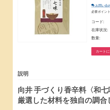
お問い合
必要ポイン
コード:
在庫状況:
数量:
カートに
説明
向井 手づくり香辛料〈和
厳選した材料を独自の調合