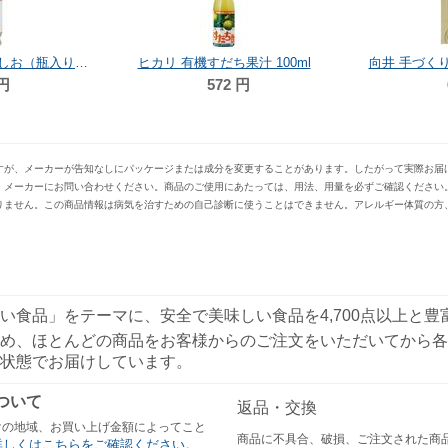
海の精 海の精・やきしお（瓶入り） 60g
ヒカリ 有機すだち果汁 100ml
向井 手づくり
円
572
円
すが、メーカーが告知なしにパッケージまたは成分を変更することがあります。したがって実際お届
、メーカーにお問い合わせください。商品のご使用にあたっては、用法、用量を必ずご確認ください
りません。この商品情報は病気を治すための自己診断に使うことはできません。アレルギー体質の方
い食品」をテーマに、安全で美味しい食品を4,700点以上と
め、ほとんどの商品をお客様からのご注文をいただいてから各
状態でお届けしています。
ついて
返品・交換
けの地域、お買い上げ金額によってこと
商品に不具合、破損、ご注文された商
詳しくはこちらをご確認ください。