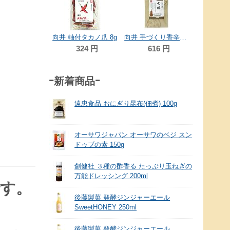
38
向井 手づくり香辛料〈一味〉 15ｇ
向井 軸付タカノ爪 8g
向井 手づくり香辛料〈七味〉 15g
410
円
324
円
616
円
-新着商品-
遠忠食品 おにぎり昆布(佃煮) 100g
オーサワジャパン オーサワのベジ スン
ドゥブの素 150g
創健社 ３種の酢香る たっぷり玉ねぎの
万能ドレッシング 200ml
です。
後藤製菓 発酵ジンジャーエール
SweetHONEY 250ml
後藤製菓 発酵ジンジャーエール