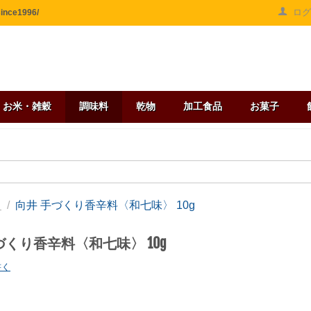
ロ
ce1996/
お米・雑穀
調味料
乾物
加工食品
お菓子
/
向井 手づくり香辛料〈和七味〉 10g
し
づくり香辛料〈和七味〉 10g
書く