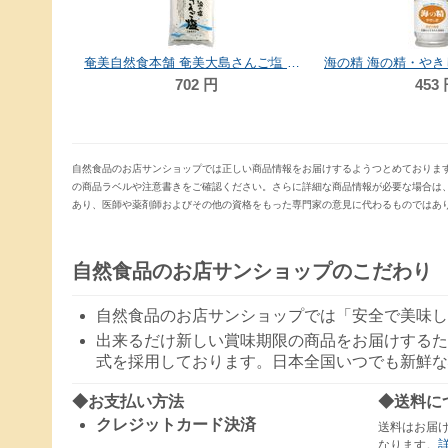
500g
奄美自然食本舗 奄美大島さんご塩 200g
702
円
453
自然食品のお店サンショップでは正しい商品情報をお届けするようつとめておりま
の商品ラベルや注意書きをご確認ください。さらに詳細な商品情報が必要な場合は
あり、医師や薬剤師およびその他の資格をもった専門家の意見に代わるものではあ
自然食品のお店サンショップのこだわり
自然食品のお店サンショップでは「安全で美味し
出来るだけ新しい賞味期限の商品をお届けするた
式を採用しております。日本全国いつでも新鮮な
◆お支払い方法
◆送料に
クレジットカード決済
送料はお届
なります。