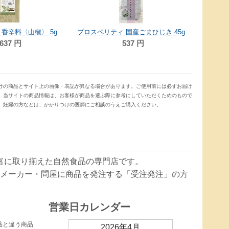
香辛料〈山椒〉 5g
プロスペリティ 国産ごまひじき 45g
637
円
537
円
けの商品とサイト上の画像・表記が異なる場合があります。ご使用前には必ずお届け
。当サイトの商品情報は、お客様が商品を選ぶ際に参考にしていただくためのもので
、妊婦の方などは、かかりつけの医師にご相談のうえご購入ください。
豊富に取り揃えた自然食品の専門店です。
メーカー・問屋に商品を発注する「受注発注」の方
営業日カレンダー
品と違う商品
2026年4月