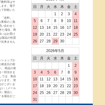
手数料等はサ
します。電子
日
月
火
水
木
金
土
って対処いた
1
2
3
4
、「送料」、
5
6
7
8
9
10
11
お客様のご負
問い合わせく
12
13
14
15
16
17
18
ぎた場合、商
扱いはお受け
19
20
21
22
23
24
25
は製品の性質
26
27
28
29
30
が出来ません
2026年5月
日
月
火
水
木
金
土
ンショップか
の発送日の前
1
2
。 商品の発
3
4
5
6
7
8
9
は一切頂きま
しては、食品
10
11
12
13
14
15
16
ります。 突
合がございま
17
18
19
20
21
22
23
ない（メール
等）場合に
24
25
26
27
28
29
30
する場合がご
31