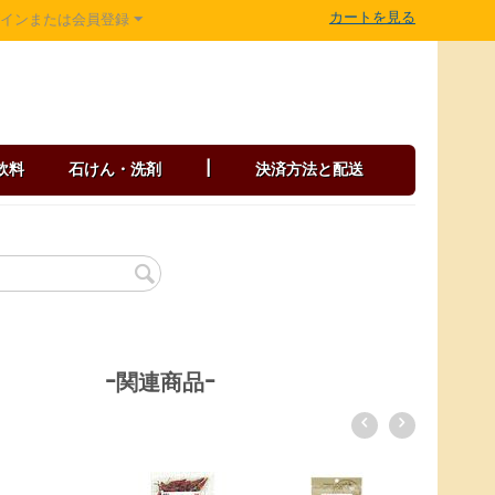
カートを見る
グインまたは会員登録
飲料
石けん・洗剤
|
決済方法と配送
-関連商品-