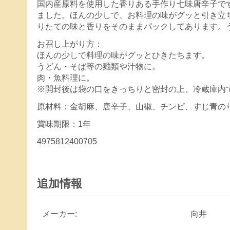
国内産原料を使用した香りある手作り七味唐辛子で
ました。ほんの少しで、お料理の味がグッと引き立
りたての味と香りをそのままパックしてあります。
お召し上がり方：
ほんの少しで料理の味がグッとひきたちます。
うどん・そば等の麺類や汁物に。
肉・魚料理に。
※開封後は袋の口をきっちりと密封の上、冷蔵庫内
原材料：金胡麻、唐辛子、山椒、チンピ、すじ青の
賞味期限：1年
4975812400705
追加情報
メーカー:
向井