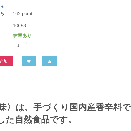
わせ
:
562 point
ト数
やさか共同農場 鷹の爪 5g
10698
259
円
在庫あり
+
−
追加
七味〉は、手づくり国内産香辛料
した自然食品です。