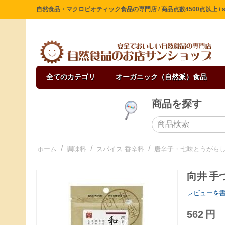
自然食品・マクロビオティック食品の専門店 / 商品点数4500点以上 / sin
全てのカテゴリ
オーガニック（自然派）食品
商品を探す
/
/
/
ホーム
調味料
スパイス 香辛料
唐辛子・七味とうがら
向井 手
レビューを
562
円