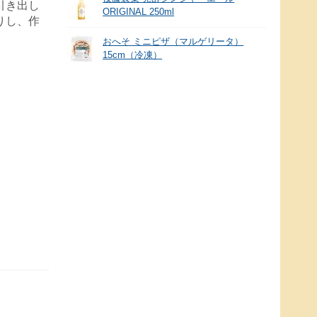
引き出し
ORIGINAL 250ml
りし、作
。
おへそ ミニピザ（マルゲリータ）
15cm（冷凍）