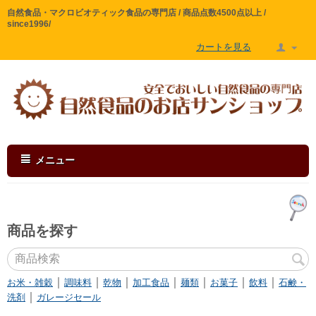
自然食品・マクロビオティック食品の専門店 / 商品点数4500点以上 /
since1996/
カートを見る
メニュー
商品を探す
｜
｜
｜
｜
｜
｜
｜
お米・雑穀
調味料
乾物
加工食品
麺類
お菓子
飲料
石鹸・
｜
洗剤
ガレージセール