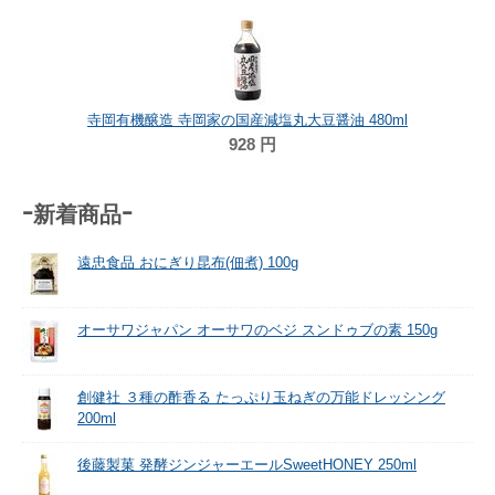
寺岡有機醸造 寺岡家の国産減塩丸大豆醤油 480ml
928
円
-新着商品-
遠忠食品 おにぎり昆布(佃煮) 100g
オーサワジャパン オーサワのベジ スンドゥブの素 150g
創健社 ３種の酢香る たっぷり玉ねぎの万能ドレッシング
200ml
後藤製菓 発酵ジンジャーエールSweetHONEY 250ml