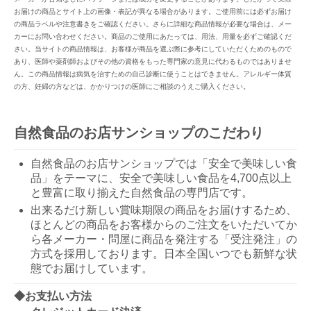
お届けの商品とサイト上の画像・表記が異なる場合があります。ご使用前には必ずお届け
の商品ラベルや注意書きをご確認ください。さらに詳細な商品情報が必要な場合は、メー
カーにお問い合わせください。商品のご使用にあたっては、用法、用量を必ずご確認くだ
さい。当サイトの商品情報は、お客様が商品を選ぶ際に参考にしていただくためのもので
あり、医師や薬剤師およびその他の資格をもった専門家の意見に代わるものではありませ
ん。この商品情報は病気を治すための自己診断に使うことはできません。アレルギー体質
の方、妊婦の方などは、かかりつけの医師にご相談のうえご購入ください。
自然食品のお店サンショップのこだわり
自然食品のお店サンショップでは「安全で美味しい食
品」をテーマに、安全で美味しい食品を4,700点以上
と豊富に取り揃えた自然食品の専門店です。
出来るだけ新しい賞味期限の商品をお届けするため、
ほとんどの商品をお客様からのご注文をいただいてか
ら各メーカー・問屋に商品を発注する「受注発注」の
方式を採用しております。日本全国いつでも新鮮な状
態でお届けしています。
◆お支払い方法