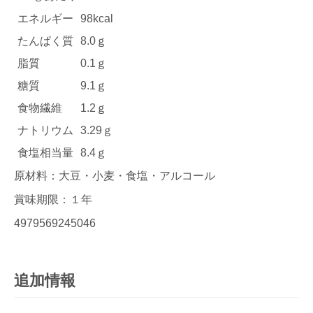
エネルギー
98kcal
たんぱく質
8.0ｇ
脂質
0.1ｇ
糖質
9.1ｇ
食物繊維
1.2ｇ
ナトリウム
3.29ｇ
食塩相当量
8.4ｇ
原材料：大豆・小麦・食塩・アルコール
賞味期限：１年
4979569245046
追加情報