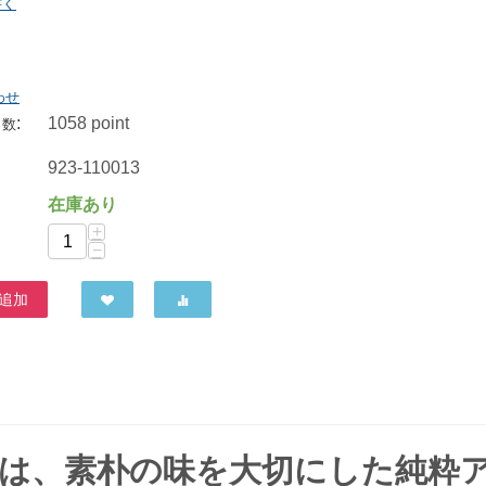
書く
スリーエイト グリーンラベル生はちみつ 600g
わせ
2,943
円
:
1058 point
ト数
923-110013
在庫あり
+
−
追加
蜜は、素朴の味を大切にした純粋