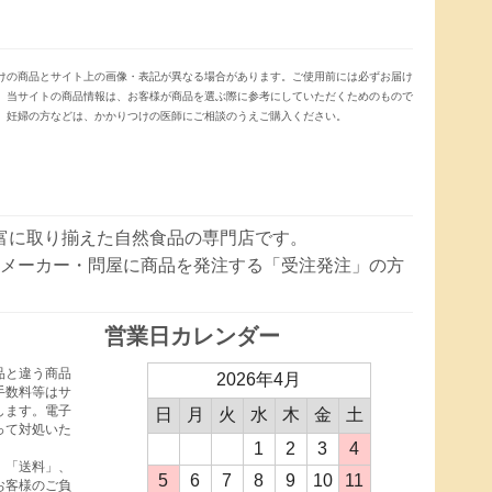
けの商品とサイト上の画像・表記が異なる場合があります。ご使用前には必ずお届け
。当サイトの商品情報は、お客様が商品を選ぶ際に参考にしていただくためのもので
、妊婦の方などは、かかりつけの医師にご相談のうえご購入ください。
豊富に取り揃えた自然食品の専門店です。
メーカー・問屋に商品を発注する「受注発注」の方
営業日カレンダー
品と違う商品
2026年4月
手数料等はサ
します。電子
日
月
火
水
木
金
土
って対処いた
1
2
3
4
、「送料」、
5
6
7
8
9
10
11
お客様のご負