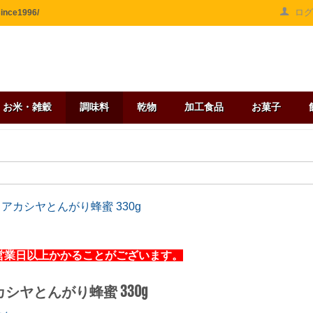
ロ
ce1996/
お米・雑穀
調味料
乾物
加工食品
お菓子
 アカシヤとんがり蜂蜜 330g
営業日以上かかることがございます。
カシヤとんがり蜂蜜 330g