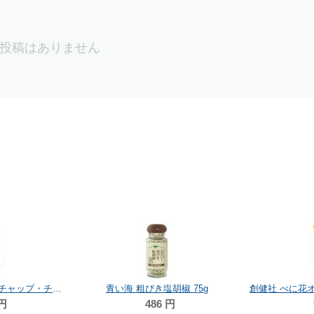
投稿はありません
き塩胡椒 75g
創健社 べに花オレインマヨネーズ 500g
86
円
929
円