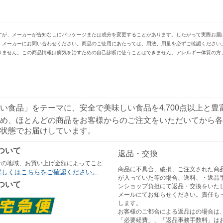
すが、メーカーが告知なしにパッケージまたは成分を変更することがあります。したがって実際お届
、メーカーにお問い合わせください。商品のご使用にあたっては、用法、用量を必ずご確認ください
りません。この商品情報は病気を治すための自己診断に使うことはできません。アレルギー体質の方
い食品」をテーマに、安全で美味しい食品を4,700点以上と
め、ほとんどの商品をお客様からのご注文をいただいてから各
状態でお届けしています。
ついて
返品・交換
けの地域、お買い上げ金額によってこと
商品に不具合、破損、ご注文された商
詳しくはこちらをご確認ください。
が入っていた等の場合、送料、・返品
ついて
ンショップ負担にて返品・交換をいた
メールにてお知らせください。責任も
します。
お客様のご都合による返品はの場合は
「必要経費」、「返品事務手数料」は