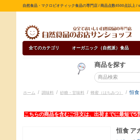
自然食品・マクロビオティック食品の専門店 / 商品点数4500点以上 / sin
全てのカテゴリ
オーガニック（自然派）食品
商品を探す
/
/
/
/
恒食
ホーム
調味料
砂糖・甘味料
蜂蜜（はちみつ）
こちらの商品を含むご注文は、出荷までに最短で5
恒食 ア