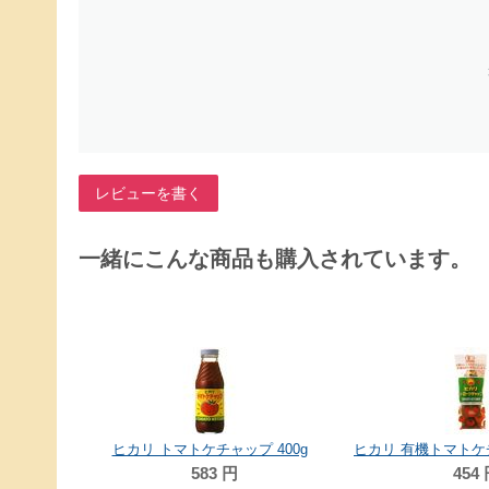
レビューを書く
一緒にこんな商品も購入されています。
プ 400g
ヒカリ 有機トマトケチャップ・チューブ 300g
青い海 粗び
454
円
4