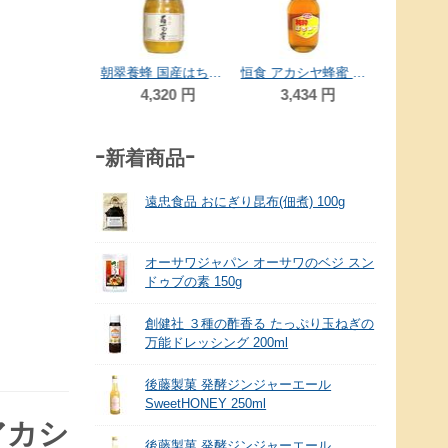
4,300
円
1,6
朝翠養蜂 国産はちみつ 百花蜜 瓶 500ｇ
恒食 アカシヤ蜂蜜 1.2kg
4,320
円
3,434
円
-新着商品-
遠忠食品 おにぎり昆布(佃煮) 100g
オーサワジャパン オーサワのベジ スン
ドゥブの素 150g
創健社 ３種の酢香る たっぷり玉ねぎの
万能ドレッシング 200ml
後藤製菓 発酵ジンジャーエール
SweetHONEY 250ml
アカシ
後藤製菓 発酵ジンジャーエール