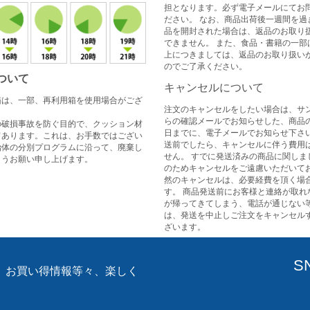
担となります。必ず電子メールにてお
ださい。 なお、商品出荷後一週間を過
品を開封された場合は、返品のお取り
できません。 また、食品・書籍の一部
上につきましては、返品のお取り扱い
のでご了承ください。
ついて
キャンセルについて
箱は、一部、再利用箱を使用場合がござ
注文のキャンセルをしたい場合は、サ
らの確認メールでお知らせした、商品
の破損事故を防ぐ目的で、クッション材
日までに、電子メールでお知らせ下さい
てあります。これは、お手数ではござい
送前でしたら、キャンセルに伴う費用
治体の分別プログラムに沿って、廃棄し
せん。 すでに発送済みの商品に関しま
ようお願い申し上げます。
のためキャンセルをご遠慮いただいてお
然のキャンセルは、必要経費を頂く場
す。 商品発送前にお客様と連絡が取れ
が帰ってきてしまう、電話が通じない
は、発送を中止しご注文をキャンセル
ざいます。
S
、お買い得情報等々、楽しく
。