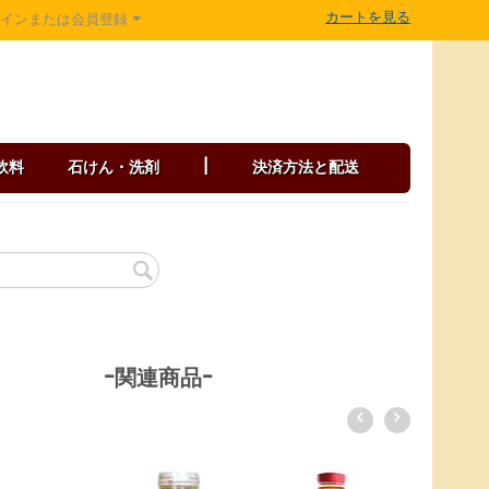
カートを見る
グインまたは会員登録
飲料
石けん・洗剤
|
決済方法と配送
-関連商品-
五十川養蜂園 国産はちみつ アカシヤ 500g