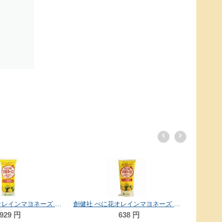
ムソー 純正なたねサラダ油 600g
内
940
円
創健社 べに花オレインマヨネーズ 300g
638
円