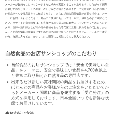
メーカーが告知なしにパッケージまたは成分を変更することがあります。したがって実際
お届けの商品とサイト上の画像・表記が異なる場合があります。ご使用前には必ずお届け
の商品ラベルや注意書きをご確認ください。さらに詳細な商品情報が必要な場合は、メー
カーにお問い合わせください。商品のご使用にあたっては、用法、用量を必ずご確認くだ
さい。当サイトの商品情報は、お客様が商品を選ぶ際に参考にしていただくためのもので
あり、医師や薬剤師およびその他の資格をもった専門家の意見に代わるものではありませ
ん。この商品情報は病気を治すための自己診断に使うことはできません。アレルギー体質
の方、妊婦の方などは、かかりつけの医師にご相談のうえご購入ください。
自然食品のお店サンショップのこだわり
自然食品のお店サンショップでは「安全で美味しい食
品」をテーマに、安全で美味しい食品を4,700点以上
と豊富に取り揃えた自然食品の専門店です。
出来るだけ新しい賞味期限の商品をお届けするため、
ほとんどの商品をお客様からのご注文をいただいてか
ら各メーカー・問屋に商品を発注する「受注発注」の
方式を採用しております。日本全国いつでも新鮮な状
態でお届けしています。
◆お支払い方法