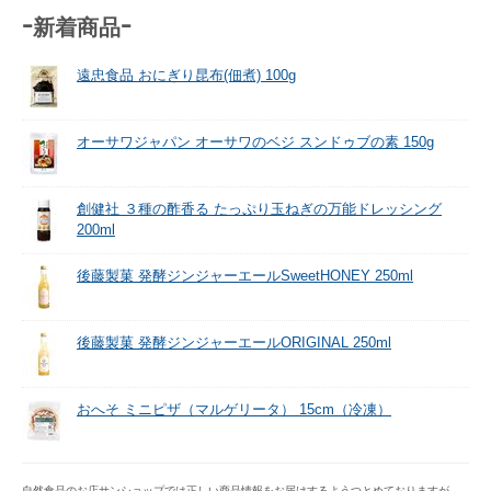
-新着商品-
遠忠食品 おにぎり昆布(佃煮) 100g
オーサワジャパン オーサワのベジ スンドゥブの素 150g
創健社 ３種の酢香る たっぷり玉ねぎの万能ドレッシング
200ml
後藤製菓 発酵ジンジャーエールSweetHONEY 250ml
後藤製菓 発酵ジンジャーエールORIGINAL 250ml
おへそ ミニピザ（マルゲリータ） 15cm（冷凍）
自然食品のお店サンショップでは正しい商品情報をお届けするようつとめておりますが、