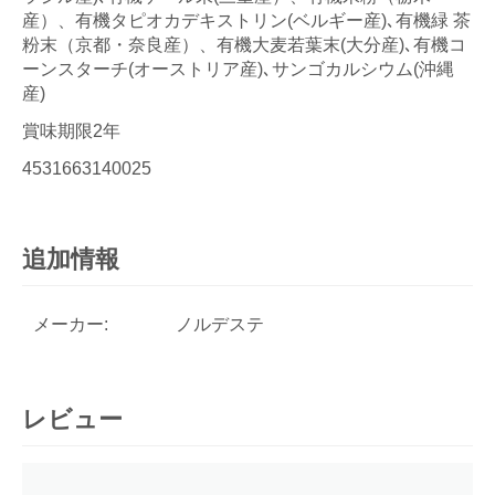
産）、有機タピオカデキストリン(ベルギー産)､有機緑 茶
粉末（京都・奈良産）、有機大麦若葉末(大分産)､有機コ
ーンスターチ(オーストリア産)､サンゴカルシウム(沖縄
産)
賞味期限2年
4531663140025
追加情報
メーカー:
ノルデステ
レビュー