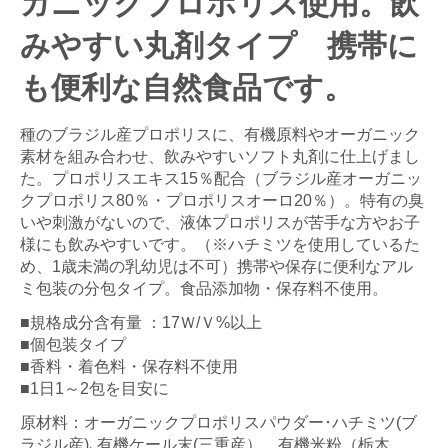
ガニックプロポリス使用。飲
みやすい丸剤タイプ 携帯に
も便利な自然食品です。
種のブラジル産プロポリスに、有機原料やオーガニック
素材を組み合わせ、飲みやすいソフト丸剤に仕上げまし
た。プロポリスエキス15％配合（ブラジル産オーガニッ
クプロポリス80％・プロポリスオーロ20％）。特有の臭
いや刺激がないので、液体プロポリスが苦手な方やお子
様にも飲みやすいです。（※ハチミツを使用しているた
め、1歳未満の乳幼児は不可）携帯や保存に便利なアル
ミ包装の分包タイプ。食品添加物・保存料不使用。
■規格成分含有量 ：17Ｗ/Ｖ%以上
■個包装タイプ
■香料・着色料・保存料不使用
■1日1～2包を目安に
原材料：オーガニックプロポリスパウダー･ハチミツ(ブ
ラジル産)､有機ケール末(三重産）、有機米粉（栃木