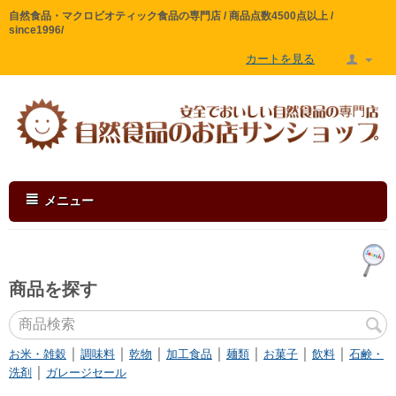
自然食品・マクロビオティック食品の専門店 / 商品点数4500点以上 /
since1996/
カートを見る
メニュー
商品を探す
｜
｜
｜
｜
｜
｜
｜
お米・雑穀
調味料
乾物
加工食品
麺類
お菓子
飲料
石鹸・
｜
洗剤
ガレージセール