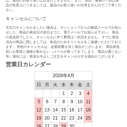
は、返品のお取り扱いはお受けできません。 また、食品・書籍の一部は製
品の性質上につきましては、返品のお取り扱いが出来ませんのでご了承くだ
さい。
キャンセルについて
注文のキャンセルをしたい場合は、サンショップからの確認メールでお知ら
せした、商品の発送日の前日までに、電子メールでお知らせ下さい。 商品
の発送前でしたら、キャンセルに伴う費用は一切頂きません。 すでに発送
済みの商品に関しましては、食品のためキャンセルをご遠慮いただいており
ます。 突然のキャンセルは、必要経費を頂く場合がございます。 商品発送
前にお客様と連絡が取れない（メールが帰ってきてしまう、電話が通じない
等）場合には、発送を中止しご注文をキャンセルする場合がございます。
営業日カレンダー
2026年4月
日
月
火
水
木
金
土
1
2
3
4
5
6
7
8
9
10
11
12
13
14
15
16
17
18
19
20
21
22
23
24
25
26
27
28
29
30