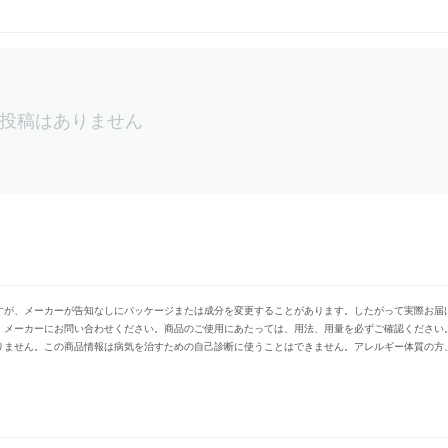
投稿はありません
すが、メーカーが告知なしにパッケージまたは成分を変更することがあります。したがって実際お届
、メーカーにお問い合わせください。商品のご使用にあたっては、用法、用量を必ずご確認ください
りません。この商品情報は病気を治すための自己診断に使うことはできません。アレルギー体質の方