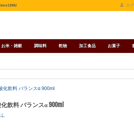
ロ
ce1996/
お米・雑穀
調味料
乾物
加工食品
お菓子
化飲料 バランスα 900ml
化飲料 バランスα 900ml
書く