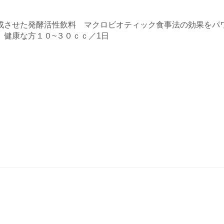
成させた発酵活性飲料 マクロビオティック食事法の効果をパ
健康な方１０~３０ｃｃ／1日