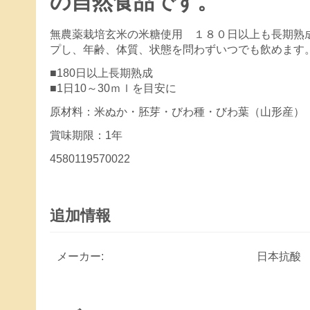
の自然食品です。
無農薬栽培玄米の米糖使用 １８０日以上も長期熟
プし、年齢、体質、状態を問わずいつでも飲めます。
■180日以上長期熟成
■1日10～30ｍｌを目安に
原材料：米ぬか・胚芽・びわ種・びわ葉（山形産）
賞味期限：1年
4580119570022
追加情報
メーカー:
日本抗酸