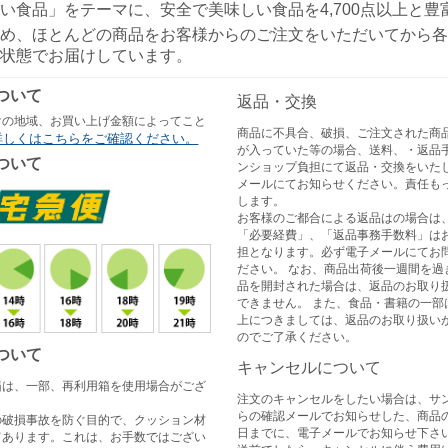
い食品」をテーマに、安全で美味しい食品を4,700点以上と
め、ほとんどの商品をお客様からのご注文をいただいてから各
状態でお届けしています。
ついて
返品・交換
けの地域、お買い上げ金額によってこと
商品に不具合、破損、ご注文された商
詳しくはこちらをご確認ください。
が入っていた等の場合、送料、・返品
ついて
ンショップ負担にて返品・交換をいた
メールにてお知らせください。責任も
します。
お客様のご都合による返品はの場合は
「必要経費」、「返品事務手数料」は
担となります。必ず電子メールにてお
ださい。 なお、商品出荷後一週間を過
品を開封された場合は、返品のお取り
できません。 また、食品・書籍の一部
上につきましては、返品のお取り扱い
のでご了承ください。
ついて
キャンセルについて
箱は、一部、再利用箱を使用場合がござ
注文のキャンセルをしたい場合は、サ
らの確認メールでお知らせした、商品
の破損事故を防ぐ目的で、クッション材
日までに、電子メールでお知らせ下さい
てあります。これは、お手数ではござい