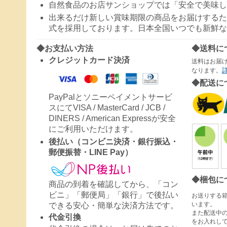
自然食品のお店サンショップでは「安全で美味し
出来るだけ新しい賞味期限の商品をお届けするた
式を採用しております。日本全国いつでも新鮮な
◆お支払い方法
◆送料に
クレジットカード決済
送料はお届
なります。
◆配送に
PayPalとソニーペイメントサービ
スにてVISA / MasterCard / JCB /
DINERS / American Expressが安全
にご利用いただけます。
後払い（コンビニ決済・銀行振込・
郵便振替・LINE Pay）
◆梱包に
商品の到着を確認してから、「コン
ビニ」「郵便局」「銀行」で後払い
お送りする
います。
できる安心・簡単な決済方法です。
また配送中
代金引換
をお入れし