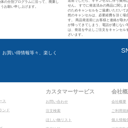
送前でしたら、キャンセルに伴う費用
治体の分別プログラムに沿って、廃棄し
せん。 すでに発送済みの商品に関しま
ようお願い申し上げます。
のためキャンセルをご遠慮いただいてお
然のキャンセルは、必要経費を頂く場
す。 商品発送前にお客様と連絡が取れ
が帰ってきてしまう、電話が通じない
は、発送を中止しご注文をキャンセル
ざいます。
S
、お買い得情報等々、楽しく
。
カスタマーサービス
会社概
ース
お問い合わせ
会社概要
ランド
注文検索
ご利用規
ほしい物リスト
個人情報