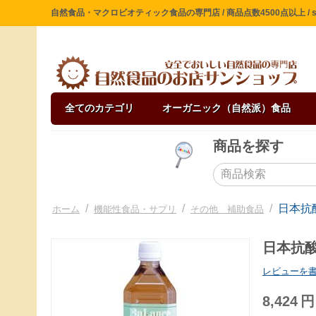
自然食品・マクロビオティック食品の専門店 / 商品点数4500点以上 / sin
全てのカテゴリ
オーガニック（自然派）食品
商品を探す
/
/
/
日本抗酸
ホーム
機能性食品・サプリ
その他 補助食品
日本抗酸
レビューを
8,424
円