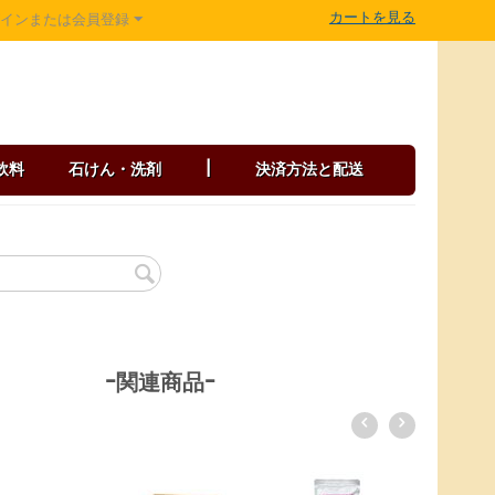
カートを見る
グインまたは会員登録
飲料
石けん・洗剤
|
決済方法と配送
-関連商品-