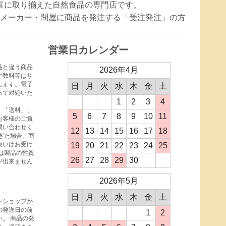
豊富に取り揃えた自然食品の専門店です。
メーカー・問屋に商品を発注する「受注発注」の方
営業日カレンダー
品と違う商品
2026年4月
手数料等はサ
します。電子
日
月
火
水
木
金
土
って対処いた
1
2
3
4
、「送料」、
5
6
7
8
9
10
11
お客様のご負
問い合わせく
12
13
14
15
16
17
18
ぎた場合、商
扱いはお受け
19
20
21
22
23
24
25
は製品の性質
26
27
28
29
30
が出来ません
2026年5月
日
月
火
水
木
金
土
ンショップか
の発送日の前
1
2
。 商品の発