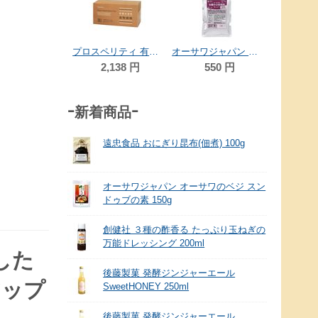
6,0
阿蘇自然の恵み総本舗 有機菊芋万能パウダー(未焙煎)100g
プロスペリティ 有機水溶性食物繊維 180g(6g×30包)
オーサワジャパン オーサワの有機小豆焙煎粉(ヤンノー) 100g
2,052
円
2,138
円
550
円
-新着商品-
遠忠食品 おにぎり昆布(佃煮) 100g
オーサワジャパン オーサワのベジ スン
ドゥブの素 150g
創健社 ３種の酢香る たっぷり玉ねぎの
万能ドレッシング 200ml
した
後藤製菓 発酵ジンジャーエール
アップ
SweetHONEY 250ml
後藤製菓 発酵ジンジャーエール