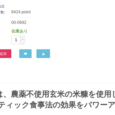
わせ
:
8424 point
ト数
オーサワジャパン オーサワヤンノー 100g
00-0692
594
円
在庫あり
+
−
追加
αは、農薬不使用玄米の米糠を使用
ティック食事法の効果をパワー