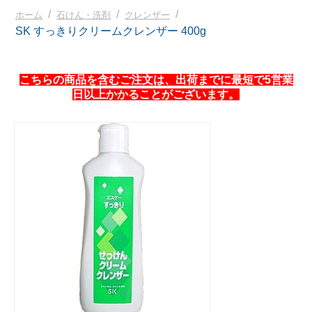
/
/
/
ホーム
石けん・洗剤
クレンザー
SK すっきりクリームクレンザー 400g
こちらの商品を含むご注文は、出荷までに最短で5営業
日以上かかることがございます。