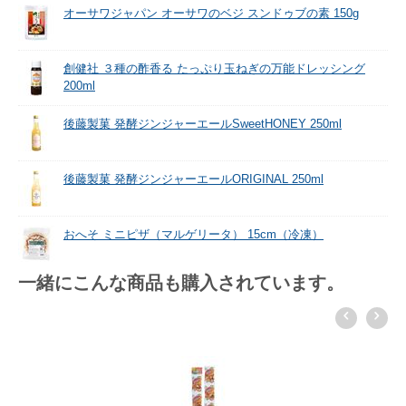
オーサワジャパン オーサワのベジ スンドゥブの素 150g
創健社 ３種の酢香る たっぷり玉ねぎの万能ドレッシング
200ml
後藤製菓 発酵ジンジャーエールSweetHONEY 250ml
後藤製菓 発酵ジンジャーエールORIGINAL 250ml
おへそ ミニピザ（マルゲリータ） 15cm（冷凍）
一緒にこんな商品も購入されています。