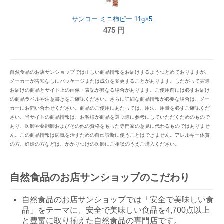
サンコー ミニ柿ピー 11g×5
475
円
自然食品のお店サンショップでは正しい商品情報をお届けするようつとめておりますが、
メーカーが告知なしにパッケージまたは成分を変更することがあります。したがって実際
お届けの商品とサイト上の画像・表記が異なる場合があります。ご使用前には必ずお届け
の商品ラベルや注意書きをご確認ください。さらに詳細な商品情報が必要な場合は、メー
カーにお問い合わせください。商品のご使用にあたっては、用法、用量を必ずご確認くだ
さい。当サイトの商品情報は、お客様が商品を選ぶ際に参考にしていただくためのもので
あり、医師や薬剤師およびその他の資格をもった専門家の意見に代わるものではありませ
ん。この商品情報は病気を治すための自己診断に使うことはできません。アレルギー体質
の方、妊婦の方などは、かかりつけの医師にご相談のうえご購入ください。
自然食品のお店サンショップのこだわり
自然食品のお店サンショップでは「安全で美味しい食
品」をテーマに、安全で美味しい食品を4,700点以上
と豊富に取り揃えた自然食品の専門店です。