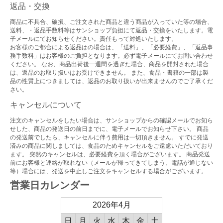
返品・交換
商品に不具合、破損、ご注文された商品と違う商品が入っていた等の場合、
送料、・返品手数料等はサンショップ負担にて返品・交換をいたします。電
子メールにてお知らせください。責任もって対処いたします。
お客様のご都合による返品はの場合は、「送料」、「必要経費」、「返品事
務手数料」はお客様のご負担となります。必ず電子メールにてお問い合わせ
ください。 なお、商品出荷後一週間を過ぎた場合、商品を開封された場合
は、返品のお取り扱いはお受けできません。 また、食品・書籍の一部は製
品の性質上につきましては、返品のお取り扱いが出来ませんのでご了承くだ
さい。
キャンセルについて
注文のキャンセルをしたい場合は、サンショップからの確認メールでお知ら
せした、商品の発送日の前日までに、電子メールでお知らせ下さい。 商品
の発送前でしたら、キャンセルに伴う費用は一切頂きません。 すでに発送
済みの商品に関しましては、食品のためキャンセルをご遠慮いただいており
ます。 突然のキャンセルは、必要経費を頂く場合がございます。 商品発送
前にお客様と連絡が取れない（メールが帰ってきてしまう、電話が通じない
等）場合には、発送を中止しご注文をキャンセルする場合がございます。
営業日カレンダー
2026年4月
日
月
火
水
木
金
土