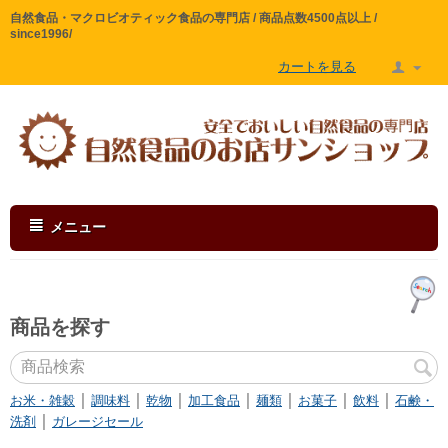
自然食品・マクロビオティック食品の専門店 / 商品点数4500点以上 /
since1996/
カートを見る
メニュー
商品を探す
｜
｜
｜
｜
｜
｜
｜
お米・雑穀
調味料
乾物
加工食品
麺類
お菓子
飲料
石鹸・
｜
洗剤
ガレージセール