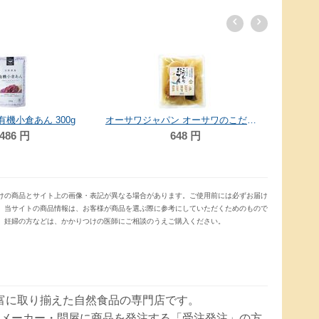
有機小倉あん 300g
オーサワジャパン オーサワのこだわりおでん(5種入り) 370g
486
円
648
円
けの商品とサイト上の画像・表記が異なる場合があります。ご使用前には必ずお届け
。当サイトの商品情報は、お客様が商品を選ぶ際に参考にしていただくためのもので
、妊婦の方などは、かかりつけの医師にご相談のうえご購入ください。
豊富に取り揃えた自然食品の専門店です。
メーカー・問屋に商品を発注する「受注発注」の方