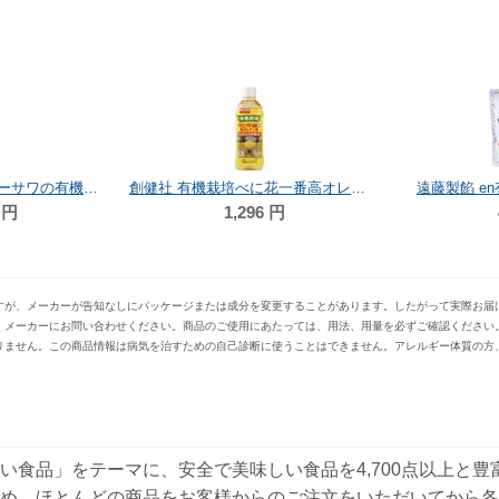
オーサワジャパン オーサワの有機茜醤油(ペットボトル) 1L
創健社 有機栽培べに花一番高オレイン酸 500g
遠藤製餡 en
円
1,296
円
すが、メーカーが告知なしにパッケージまたは成分を変更することがあります。したがって実際お届
、メーカーにお問い合わせください。商品のご使用にあたっては、用法、用量を必ずご確認ください
りません。この商品情報は病気を治すための自己診断に使うことはできません。アレルギー体質の方
い食品」をテーマに、安全で美味しい食品を4,700点以上と
め、ほとんどの商品をお客様からのご注文をいただいてから各