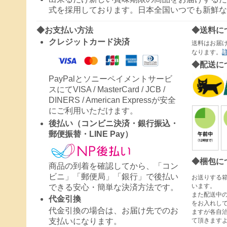
式を採用しております。日本全国いつでも新鮮な
◆お支払い方法
◆送料に
クレジットカード決済
送料はお届
なります。
◆配送に
PayPalとソニーペイメントサービ
スにてVISA / MasterCard / JCB /
DINERS / American Expressが安全
にご利用いただけます。
後払い（コンビニ決済・銀行振込・
郵便振替・LINE Pay）
◆梱包に
商品の到着を確認してから、「コン
ビニ」「郵便局」「銀行」で後払い
お送りする
います。
できる安心・簡単な決済方法です。
また配送中
代金引換
をお入れし
代金引換の場合は、お届け先でのお
ますが各自
て頂きます
支払いになります。