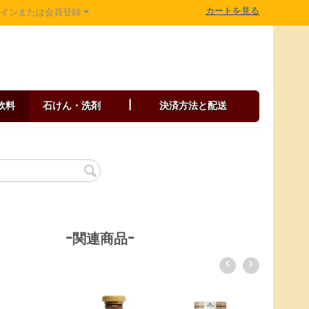
カートを見る
グインまたは会員登録
飲料
石けん・洗剤
|
決済方法と配送
-関連商品-