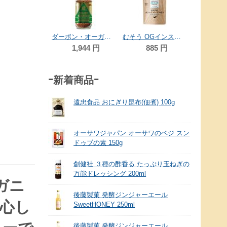
1,6
健友交易 サミーゴ カフェインレスオーガニックインスタントコーヒー（詰替用） 50g
ダーボン・オーガニックジャパン オーガニックマウンテン有機インスタントコーヒー(ビン) 85g
むそう OGインスタントコーヒー（カフェインレス） 40g
1,242
円
1,944
円
885
円
-新着商品-
遠忠食品 おにぎり昆布(佃煮) 100g
オーサワジャパン オーサワのベジ スン
ドゥブの素 150g
創健社 ３種の酢香る たっぷり玉ねぎの
万能ドレッシング 200ml
ガニ
後藤製菓 発酵ジンジャーエール
心し
SweetHONEY 250ml
後藤製菓 発酵ジンジャーエール