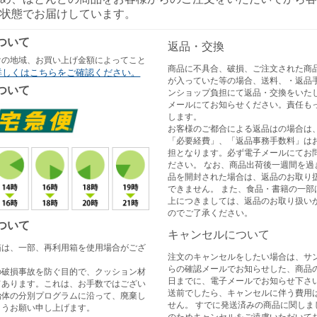
状態でお届けしています。
ついて
返品・交換
けの地域、お買い上げ金額によってこと
商品に不具合、破損、ご注文された商
詳しくはこちらをご確認ください。
が入っていた等の場合、送料、・返品
ついて
ンショップ負担にて返品・交換をいた
メールにてお知らせください。責任も
します。
お客様のご都合による返品はの場合は
「必要経費」、「返品事務手数料」は
担となります。必ず電子メールにてお
ださい。 なお、商品出荷後一週間を過
品を開封された場合は、返品のお取り
できません。 また、食品・書籍の一部
上につきましては、返品のお取り扱い
のでご了承ください。
ついて
キャンセルについて
箱は、一部、再利用箱を使用場合がござ
注文のキャンセルをしたい場合は、サ
らの確認メールでお知らせした、商品
の破損事故を防ぐ目的で、クッション材
日までに、電子メールでお知らせ下さい
てあります。これは、お手数ではござい
送前でしたら、キャンセルに伴う費用
治体の分別プログラムに沿って、廃棄し
せん。 すでに発送済みの商品に関しま
ようお願い申し上げます。