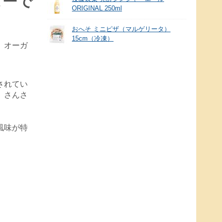
ヒーで
ORIGINAL 250ml
おへそ ミニピザ（マルゲリータ）
15cm（冷凍）
、オーガ
されてい
、さんさ
風味が特