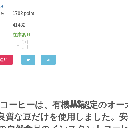
わせ
:
1782 point
ト数
ダーボン・オーガニックジャパン オーガニックマウンテン有機インスタントコーヒー(袋) 75g
41482
1,674
円
在庫あり
+
−
追加
トコーヒーは、有機JAS認定のオー
良質な豆だけを使用しました。安