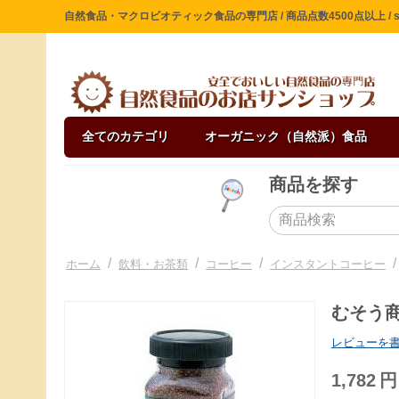
自然食品・マクロビオティック食品の専門店 / 商品点数4500点以上 / sin
全てのカテゴリ
オーガニック（自然派）食品
商品を探す
/
/
/
/
ホーム
飲料・お茶類
コーヒー
インスタントコーヒー
むそう商
レビューを
1,782
円