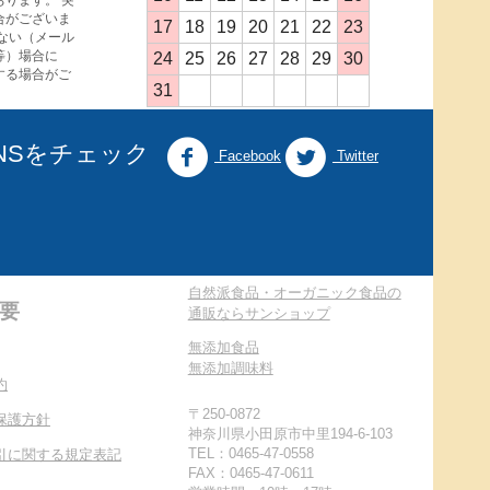
ります。 突
合がございま
17
18
19
20
21
22
23
ない（メール
等）場合に
24
25
26
27
28
29
30
する場合がご
31
NSをチェック
Facebook
Twitter
自然派食品・オーガニック食品の
要
通販ならサンショップ
無添加食品
無添加調味料
約
〒250-0872
保護方針
神奈川県小田原市中里194-6-103
TEL：0465-47-0558
引に関する規定表記
FAX：0465-47-0611