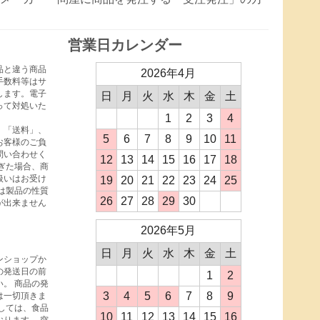
営業日カレンダー
品と違う商品
2026年4月
手数料等はサ
します。電子
日
月
火
水
木
金
土
って対処いた
1
2
3
4
、「送料」、
5
6
7
8
9
10
11
お客様のご負
問い合わせく
12
13
14
15
16
17
18
ぎた場合、商
扱いはお受け
19
20
21
22
23
24
25
は製品の性質
26
27
28
29
30
が出来ません
2026年5月
日
月
火
水
木
金
土
ンショップか
の発送日の前
1
2
。 商品の発
3
4
5
6
7
8
9
は一切頂きま
しては、食品
10
11
12
13
14
15
16