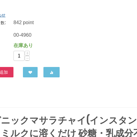
わせ
:
842 point
ネオファーム 有機紅茶セイロンティー・ティーパック 40g（2g×20）
ト数
529
円
00-4960
在庫あり
+
−
追加
ーガニックマサラチャイ(インスタ
ドミルクに溶くだけ 砂糖・乳成分