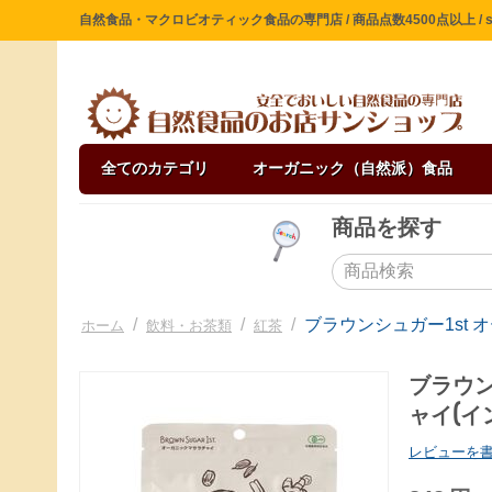
自然食品・マクロビオティック食品の専門店 / 商品点数4500点以上 / sin
全てのカテゴリ
オーガニック（自然派）食品
商品を探す
/
/
/
ブラウンシュガー1st 
ホーム
飲料・お茶類
紅茶
ブラウン
ャイ(イ
レビューを