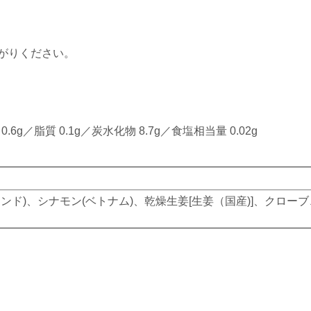
がりください。
.6g／脂質 0.1g／炭水化物 8.7g／食塩相当量 0.02g
ンド)、シナモン(ベトナム)、乾燥生姜[生姜（国産)]、クロー