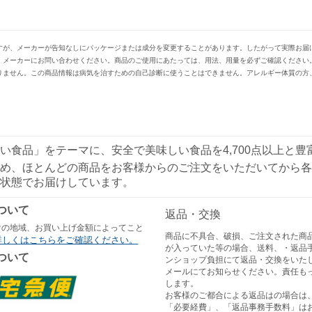
すが、メーカーが告知なしにパッケージまたは成分を変更することがあります。したがって実際お届
、メーカーにお問い合わせください。商品のご使用にあたっては、用法、用量を必ずご確認ください
りません。この商品情報は病気を治すための自己診断に使うことはできません。アレルギー体質の方
い食品」をテーマに、安全で美味しい食品を4,700点以上と
め、ほとんどの商品をお客様からのご注文をいただいてから各
状態でお届けしています。
ついて
返品・交換
けの地域、お買い上げ金額によってこと
商品に不具合、破損、ご注文された商
詳しくはこちらをご確認ください。
が入っていた等の場合、送料、・返品
ついて
ンショップ負担にて返品・交換をいた
メールにてお知らせください。責任も
します。
お客様のご都合による返品はの場合は
「必要経費」、「返品事務手数料」は