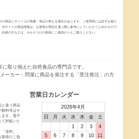
けの商品とサイト上の画像・表記が異なる場合があります。ご使用前には必ずお届け
。当サイトの商品情報は、お客様が商品を選ぶ際に参考にしていただくためのもので
、妊婦の方などは、かかりつけの医師にご相談のうえご購入ください。
豊富に取り揃えた自然食品の専門店です。
メーカー・問屋に商品を発注する「受注発注」の方
営業日カレンダー
品と違う商品
2026年4月
手数料等はサ
します。電子
日
月
火
水
木
金
土
って対処いた
1
2
3
4
、「送料」、
5
6
7
8
9
10
11
お客様のご負