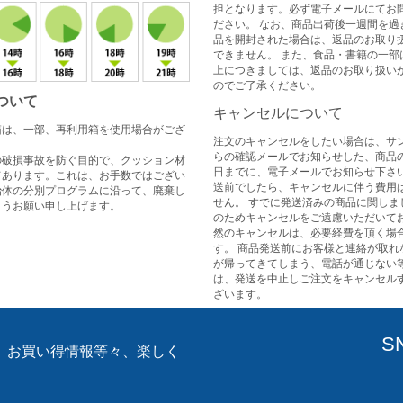
担となります。必ず電子メールにてお
ださい。 なお、商品出荷後一週間を過
品を開封された場合は、返品のお取り
できません。 また、食品・書籍の一部
上につきましては、返品のお取り扱い
のでご了承ください。
ついて
キャンセルについて
箱は、一部、再利用箱を使用場合がござ
注文のキャンセルをしたい場合は、サ
らの確認メールでお知らせした、商品
の破損事故を防ぐ目的で、クッション材
日までに、電子メールでお知らせ下さい
てあります。これは、お手数ではござい
送前でしたら、キャンセルに伴う費用
治体の分別プログラムに沿って、廃棄し
せん。 すでに発送済みの商品に関しま
ようお願い申し上げます。
のためキャンセルをご遠慮いただいてお
然のキャンセルは、必要経費を頂く場
す。 商品発送前にお客様と連絡が取れ
が帰ってきてしまう、電話が通じない
は、発送を中止しご注文をキャンセル
ざいます。
S
、お買い得情報等々、楽しく
。