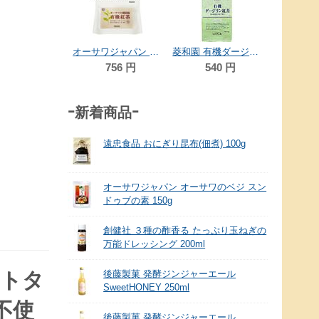
59
童仙房茶舗 京都宇治 有機和紅茶TB 24g（2g×12）
オーサワジャパン オーサワの宮崎産有機紅茶(ティーバッグ) 60g(3g×20包)
菱和園 有機ダージリン紅茶 リーフティー 70g
562
円
756
円
540
円
-新着商品-
遠忠食品 おにぎり昆布(佃煮) 100g
オーサワジャパン オーサワのベジ スン
ドゥブの素 150g
創健社 ３種の酢香る たっぷり玉ねぎの
万能ドレッシング 200ml
ントタ
後藤製菓 発酵ジンジャーエール
SweetHONEY 250ml
不使
後藤製菓 発酵ジンジャーエール