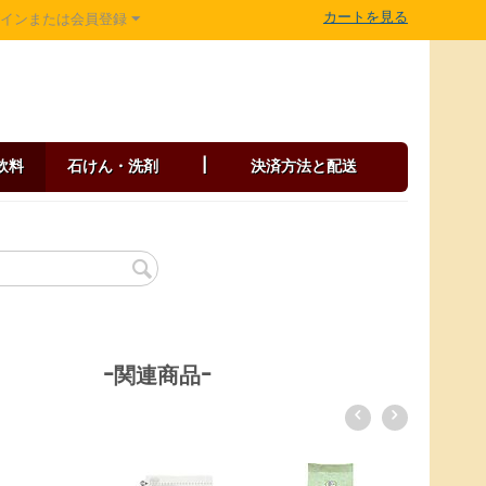
カートを見る
グインまたは会員登録
飲料
石けん・洗剤
|
決済方法と配送
-関連商品-