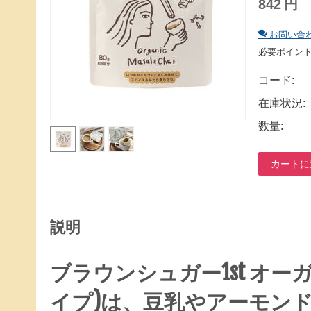
842
円
お問い合
必要ポイン
コード:
在庫状況:
数量:
カートに
説明
ブラウンシュガー1st オ
イプ)は、豆乳やアーモン