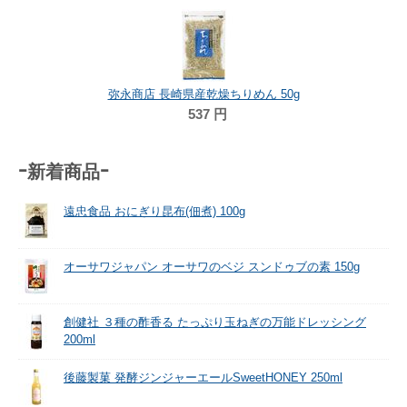
弥永商店 長崎県産乾燥ちりめん 50g
537
円
-新着商品-
遠忠食品 おにぎり昆布(佃煮) 100g
オーサワジャパン オーサワのベジ スンドゥブの素 150g
創健社 ３種の酢香る たっぷり玉ねぎの万能ドレッシング
200ml
後藤製菓 発酵ジンジャーエールSweetHONEY 250ml