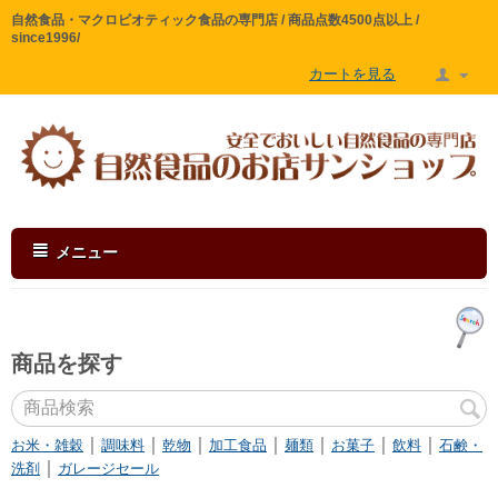
自然食品・マクロビオティック食品の専門店 / 商品点数4500点以上 /
since1996/
カートを見る
メニュー
商品を探す
｜
｜
｜
｜
｜
｜
｜
お米・雑穀
調味料
乾物
加工食品
麺類
お菓子
飲料
石鹸・
｜
洗剤
ガレージセール