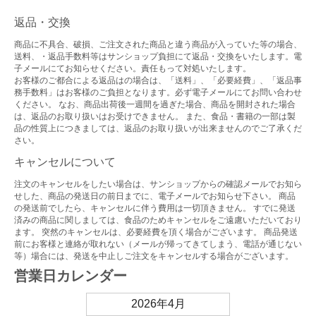
返品・交換
商品に不具合、破損、ご注文された商品と違う商品が入っていた等の場合、
送料、・返品手数料等はサンショップ負担にて返品・交換をいたします。電
子メールにてお知らせください。責任もって対処いたします。
お客様のご都合による返品はの場合は、「送料」、「必要経費」、「返品事
務手数料」はお客様のご負担となります。必ず電子メールにてお問い合わせ
ください。 なお、商品出荷後一週間を過ぎた場合、商品を開封された場合
は、返品のお取り扱いはお受けできません。 また、食品・書籍の一部は製
品の性質上につきましては、返品のお取り扱いが出来ませんのでご了承くだ
さい。
キャンセルについて
注文のキャンセルをしたい場合は、サンショップからの確認メールでお知ら
せした、商品の発送日の前日までに、電子メールでお知らせ下さい。 商品
の発送前でしたら、キャンセルに伴う費用は一切頂きません。 すでに発送
済みの商品に関しましては、食品のためキャンセルをご遠慮いただいており
ます。 突然のキャンセルは、必要経費を頂く場合がございます。 商品発送
前にお客様と連絡が取れない（メールが帰ってきてしまう、電話が通じない
等）場合には、発送を中止しご注文をキャンセルする場合がございます。
営業日カレンダー
2026年4月