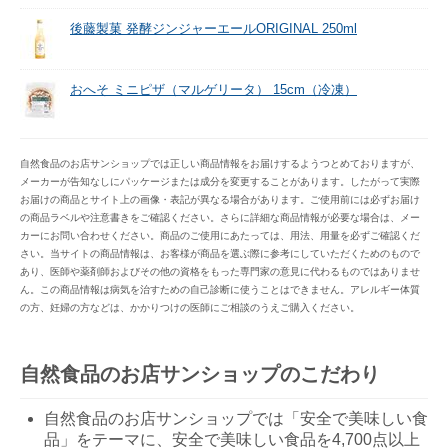
後藤製菓 発酵ジンジャーエールORIGINAL 250ml
おへそ ミニピザ（マルゲリータ） 15cm（冷凍）
自然食品のお店サンショップでは正しい商品情報をお届けするようつとめておりますが、
メーカーが告知なしにパッケージまたは成分を変更することがあります。したがって実際
お届けの商品とサイト上の画像・表記が異なる場合があります。ご使用前には必ずお届け
の商品ラベルや注意書きをご確認ください。さらに詳細な商品情報が必要な場合は、メー
カーにお問い合わせください。商品のご使用にあたっては、用法、用量を必ずご確認くだ
さい。当サイトの商品情報は、お客様が商品を選ぶ際に参考にしていただくためのもので
あり、医師や薬剤師およびその他の資格をもった専門家の意見に代わるものではありませ
ん。この商品情報は病気を治すための自己診断に使うことはできません。アレルギー体質
の方、妊婦の方などは、かかりつけの医師にご相談のうえご購入ください。
自然食品のお店サンショップのこだわり
自然食品のお店サンショップでは「安全で美味しい食
品」をテーマに、安全で美味しい食品を4,700点以上