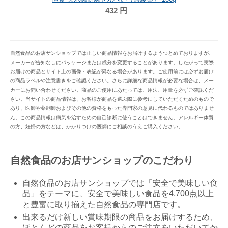
432
円
自然食品のお店サンショップでは正しい商品情報をお届けするようつとめておりますが、
メーカーが告知なしにパッケージまたは成分を変更することがあります。したがって実際
お届けの商品とサイト上の画像・表記が異なる場合があります。ご使用前には必ずお届け
の商品ラベルや注意書きをご確認ください。さらに詳細な商品情報が必要な場合は、メー
カーにお問い合わせください。商品のご使用にあたっては、用法、用量を必ずご確認くだ
さい。当サイトの商品情報は、お客様が商品を選ぶ際に参考にしていただくためのもので
あり、医師や薬剤師およびその他の資格をもった専門家の意見に代わるものではありませ
ん。この商品情報は病気を治すための自己診断に使うことはできません。アレルギー体質
の方、妊婦の方などは、かかりつけの医師にご相談のうえご購入ください。
自然食品のお店サンショップのこだわり
自然食品のお店サンショップでは「安全で美味しい食
品」をテーマに、安全で美味しい食品を4,700点以上
と豊富に取り揃えた自然食品の専門店です。
出来るだけ新しい賞味期限の商品をお届けするため、
ほとんどの商品をお客様からのご注文をいただいてか