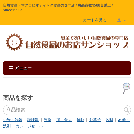
自然食品・マクロビオティック食品の専門店 / 商品点数4500点以上 /
since1996/
カートを見る
メニュー
商品を探す
｜
｜
｜
｜
｜
｜
｜
お米・雑穀
調味料
乾物
加工食品
麺類
お菓子
飲料
石鹸・
｜
洗剤
ガレージセール