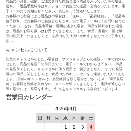
商品に不具合、破損、ご注文された商品と違う商品が入っていた等の場合、
送料、・返品手数料等はサンショップ負担にて返品・交換をいたします。電
子メールにてお知らせください。責任もって対処いたします。
お客様のご都合による返品はの場合は、「送料」、「必要経費」、「返品事
務手数料」はお客様のご負担となります。必ず電子メールにてお問い合わせ
ください。 なお、商品出荷後一週間を過ぎた場合、商品を開封された場合
は、返品のお取り扱いはお受けできません。 また、食品・書籍の一部は製
品の性質上につきましては、返品のお取り扱いが出来ませんのでご了承くだ
さい。
キャンセルについて
注文のキャンセルをしたい場合は、サンショップからの確認メールでお知ら
せした、商品の発送日の前日までに、電子メールでお知らせ下さい。 商品
の発送前でしたら、キャンセルに伴う費用は一切頂きません。 すでに発送
済みの商品に関しましては、食品のためキャンセルをご遠慮いただいており
ます。 突然のキャンセルは、必要経費を頂く場合がございます。 商品発送
前にお客様と連絡が取れない（メールが帰ってきてしまう、電話が通じない
等）場合には、発送を中止しご注文をキャンセルする場合がございます。
営業日カレンダー
2026年4月
日
月
火
水
木
金
土
1
2
3
4