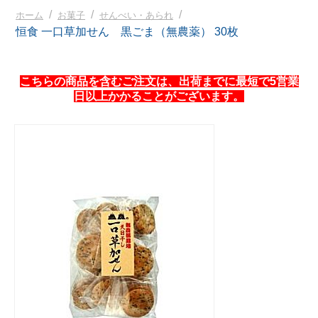
/
/
/
ホーム
お菓子
せんべい・あられ
恒食 一口草加せん 黒ごま（無農薬） 30枚
こちらの商品を含むご注文は、出荷までに最短で5営業
日以上かかることがございます。