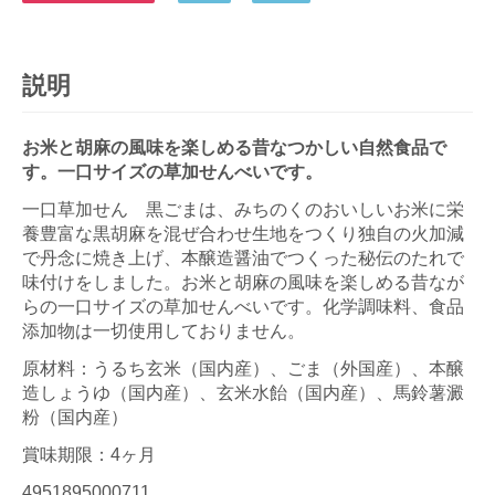
説明
お米と胡麻の風味を楽しめる昔なつかしい自然食品で
す。一口サイズの草加せんべいです。
一口草加せん 黒ごまは、みちのくのおいしいお米に栄
養豊富な黒胡麻を混ぜ合わせ生地をつくり独自の火加減
で丹念に焼き上げ、本醸造醤油でつくった秘伝のたれで
味付けをしました。お米と胡麻の風味を楽しめる昔なが
らの一口サイズの草加せんべいです。化学調味料、食品
添加物は一切使用しておりません。
原材料：うるち玄米（国内産）、ごま（外国産）、本醸
造しょうゆ（国内産）、玄米水飴（国内産）、馬鈴薯澱
粉（国内産）
賞味期限：4ヶ月
4951895000711