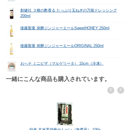
創健社 ３種の酢香る たっぷり玉ねぎの万能ドレッシング
200ml
後藤製菓 発酵ジンジャーエールSweetHONEY 250ml
後藤製菓 発酵ジンジャーエールORIGINAL 250ml
おへそ ミニピザ（マルゲリータ） 15cm（冷凍）
一緒にこんな商品も購入されています。
恒食 玄米黒胡麻せんべい（無農薬） 100g