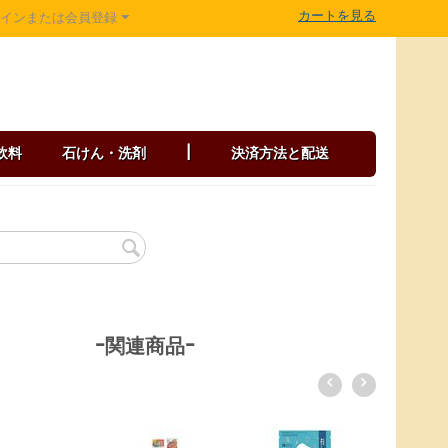
カートを見る
グインまたは会員登録
飲料
石けん・洗剤
|
決済方法と配送
-関連商品-
アリモト 山田錦せんべい箱入・詰合せ（塩13枚、海老13枚）