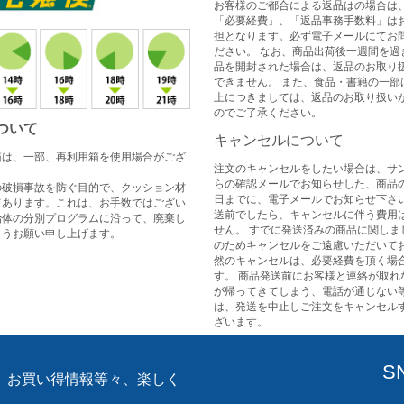
お客様のご都合による返品はの場合は
「必要経費」、「返品事務手数料」は
担となります。必ず電子メールにてお
ださい。 なお、商品出荷後一週間を過
品を開封された場合は、返品のお取り
できません。 また、食品・書籍の一部
上につきましては、返品のお取り扱い
のでご了承ください。
ついて
キャンセルについて
箱は、一部、再利用箱を使用場合がござ
注文のキャンセルをしたい場合は、サ
らの確認メールでお知らせした、商品
の破損事故を防ぐ目的で、クッション材
日までに、電子メールでお知らせ下さい
てあります。これは、お手数ではござい
送前でしたら、キャンセルに伴う費用
治体の分別プログラムに沿って、廃棄し
せん。 すでに発送済みの商品に関しま
ようお願い申し上げます。
のためキャンセルをご遠慮いただいてお
然のキャンセルは、必要経費を頂く場
す。 商品発送前にお客様と連絡が取れ
が帰ってきてしまう、電話が通じない
は、発送を中止しご注文をキャンセル
ざいます。
S
、お買い得情報等々、楽しく
。