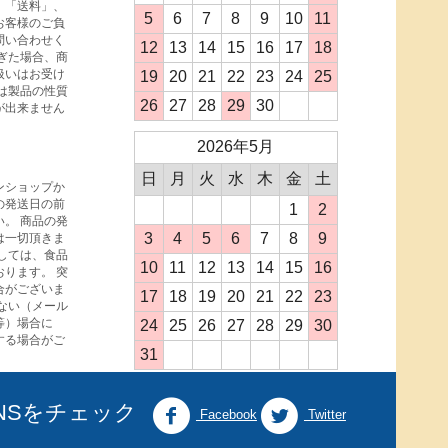
、「送料」、
5
6
7
8
9
10
11
お客様のご負
問い合わせく
12
13
14
15
16
17
18
ぎた場合、商
扱いはお受け
19
20
21
22
23
24
25
は製品の性質
26
27
28
29
30
が出来ません
2026年5月
日
月
火
水
木
金
土
ンショップか
の発送日の前
1
2
。 商品の発
3
4
5
6
7
8
9
は一切頂きま
しては、食品
10
11
12
13
14
15
16
ります。 突
合がございま
17
18
19
20
21
22
23
ない（メール
等）場合に
24
25
26
27
28
29
30
する場合がご
31
NSをチェック
Facebook
Twitter