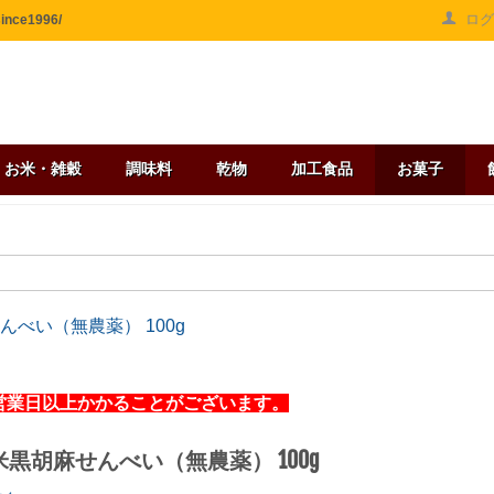
ロ
ce1996/
お米・雑穀
調味料
乾物
加工食品
お菓子
んべい（無農薬） 100g
営業日以上かかることがございます。
米黒胡麻せんべい（無農薬） 100g