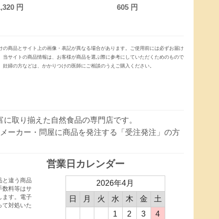
605
円
けの商品とサイト上の画像・表記が異なる場合があります。ご使用前には必ずお届け
。当サイトの商品情報は、お客様が商品を選ぶ際に参考にしていただくためのもので
、妊婦の方などは、かかりつけの医師にご相談のうえご購入ください。
豊富に取り揃えた自然食品の専門店です。
メーカー・問屋に商品を発注する「受注発注」の方
営業日カレンダー
品と違う商品
2026年4月
手数料等はサ
します。電子
日
月
火
水
木
金
土
って対処いた
1
2
3
4