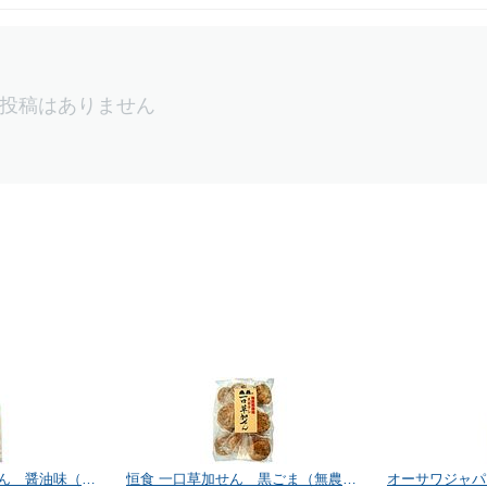
投稿はありません
恒食 一口草加せん 黒ごま（無農薬） 30枚
オーサワジャパン 業務用オーサワの豆乳マヨ 500g