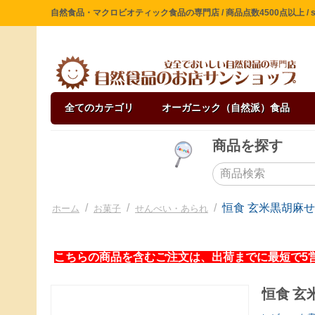
自然食品・マクロビオティック食品の専門店 / 商品点数4500点以上 / sin
全てのカテゴリ
オーガニック（自然派）食品
商品を探す
/
/
/
恒食 玄米黒胡麻せ
ホーム
お菓子
せんべい・あられ
こちらの商品を含むご注文は、出荷までに最短で5
恒食 玄