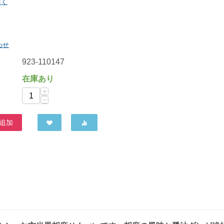
書く
サンコー 根昆布あられ 55g
アリモト 無添加・山田錦せんべい袋入・塩 22枚
わせ
410
円
605
円
923-110147
在庫あり
+
−
追加