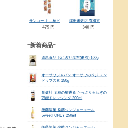
1,037
円
35
サンコー ミニ柿ピー 11g×5
澤田米穀店 有機玄米使用ポン菓子 海鮮だし味 29g（約20枚）
475
円
340
円
-新着商品-
遠忠食品 おにぎり昆布(佃煮) 100g
オーサワジャパン オーサワのベジ スン
ドゥブの素 150g
創健社 ３種の酢香る たっぷり玉ねぎの
万能ドレッシング 200ml
後藤製菓 発酵ジンジャーエール
SweetHONEY 250ml
後藤製菓 発酵ジンジャーエール