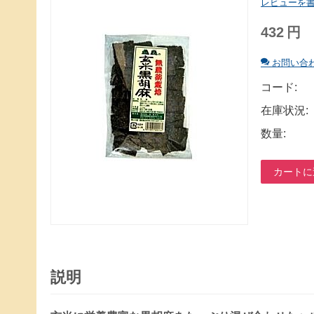
レビューを
432
円
お問い合
コード:
在庫状況:
数量:
カートに
説明