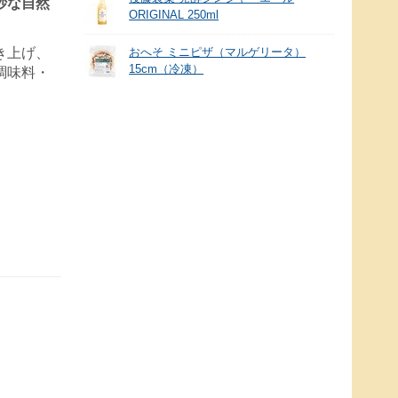
妙な自然
ORIGINAL 250ml
き上げ、
おへそ ミニピザ（マルゲリータ）
15cm（冷凍）
調味料・
）