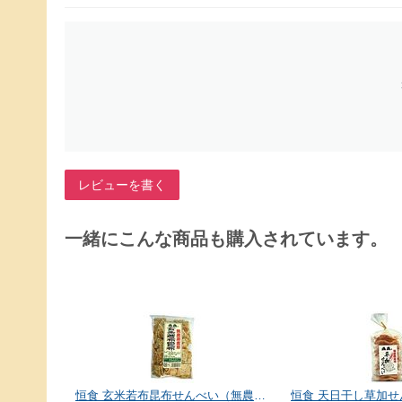
レビューを書く
一緒にこんな商品も購入されています。
恒食 玄米若布昆布せんべい（無農薬） 90g
恒食 天日干し草加せん 醤油味（無農薬） 10枚