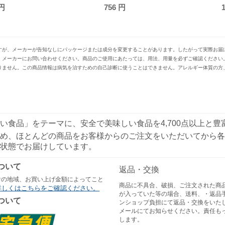
円
1,320
円
すが、メーカーが告知なしにパッケージまたは成分を変更することがあります。したがって実際お届
、メーカーにお問い合わせください。商品のご使用にあたっては、用法、用量を必ずご確認ください
りません。この商品情報は病気を治すための自己診断に使うことはできません。アレルギー体質の方
い食品」をテーマに、安全で美味しい食品を4,700点以上と
め、ほとんどの商品をお客様からのご注文をいただいてから各
状態でお届けしています。
ついて
返品・交換
けの地域、お買い上げ金額によってこと
商品に不具合、破損、ご注文された商
詳しくはこちらをご確認ください。
が入っていた等の場合、送料、・返品
ついて
ンショップ負担にて返品・交換をいた
メールにてお知らせください。責任も
します。