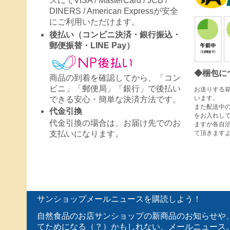
スにてVISA / MasterCard / JCB /
DINERS / American Expressが安全
にご利用いただけます。
後払い（コンビニ決済・銀行振込・
郵便振替・LINE Pay）
◆梱包に
商品の到着を確認してから、「コン
ビニ」「郵便局」「銀行」で後払い
お送りする
います。
できる安心・簡単な決済方法です。
また配送中
代金引換
をお入れし
代金引換の場合は、お届け先でのお
ますが各自
て頂きます
支払いになります。
サンショップメールニュースを購読しよう！
自然食品のお店サンショップの新商品のお知らせや
てためになる（？）かもしれない、メールニュース