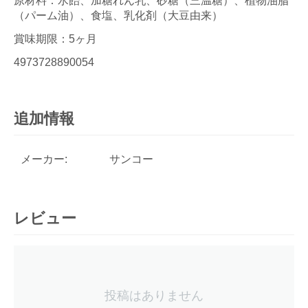
原材料：水飴、加糖れん乳、砂糖（三温糖）、植物油脂
（パーム油）、食塩、乳化剤（大豆由来）
賞味期限：5ヶ月
4973728890054
追加情報
メーカー:
サンコー
レビュー
投稿はありません