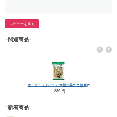
レビューを書く
-関連商品-
オーガニックハウス 大根生姜のど飴 80g
280
円
-新着商品-