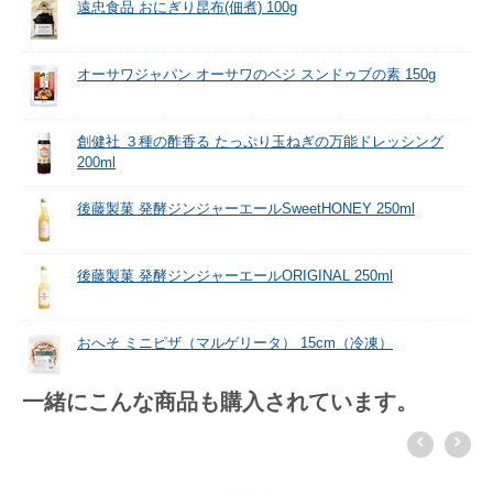
遠忠食品 おにぎり昆布(佃煮) 100g
オーサワジャパン オーサワのベジ スンドゥブの素 150g
創健社 ３種の酢香る たっぷり玉ねぎの万能ドレッシング
200ml
後藤製菓 発酵ジンジャーエールSweetHONEY 250ml
後藤製菓 発酵ジンジャーエールORIGINAL 250ml
おへそ ミニピザ（マルゲリータ） 15cm（冷凍）
一緒にこんな商品も購入されています。