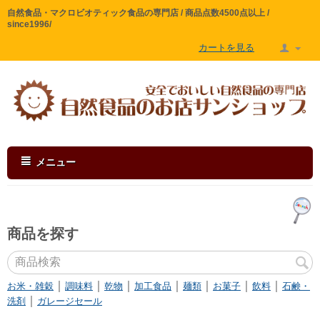
自然食品・マクロビオティック食品の専門店 / 商品点数4500点以上 /
since1996/
カートを見る
メニュー
商品を探す
｜
｜
｜
｜
｜
｜
｜
お米・雑穀
調味料
乾物
加工食品
麺類
お菓子
飲料
石鹸・
｜
洗剤
ガレージセール