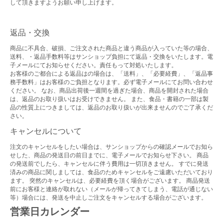
して頂きますようお願い申し上げます。
返品・交換
商品に不具合、破損、ご注文された商品と違う商品が入っていた等の場合、
送料、・返品手数料等はサンショップ負担にて返品・交換をいたします。電
子メールにてお知らせください。責任もって対処いたします。
お客様のご都合による返品はの場合は、「送料」、「必要経費」、「返品事
務手数料」はお客様のご負担となります。必ず電子メールにてお問い合わせ
ください。 なお、商品出荷後一週間を過ぎた場合、商品を開封された場合
は、返品のお取り扱いはお受けできません。 また、食品・書籍の一部は製
品の性質上につきましては、返品のお取り扱いが出来ませんのでご了承くだ
さい。
キャンセルについて
注文のキャンセルをしたい場合は、サンショップからの確認メールでお知ら
せした、商品の発送日の前日までに、電子メールでお知らせ下さい。 商品
の発送前でしたら、キャンセルに伴う費用は一切頂きません。 すでに発送
済みの商品に関しましては、食品のためキャンセルをご遠慮いただいており
ます。 突然のキャンセルは、必要経費を頂く場合がございます。 商品発送
前にお客様と連絡が取れない（メールが帰ってきてしまう、電話が通じない
等）場合には、発送を中止しご注文をキャンセルする場合がございます。
営業日カレンダー