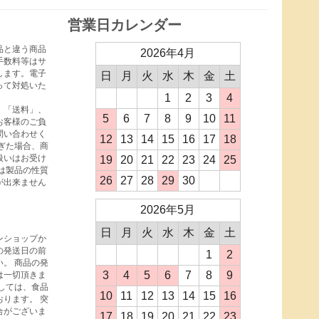
営業日カレンダー
品と違う商品
2026年4月
手数料等はサ
します。電子
日
月
火
水
木
金
土
って対処いた
1
2
3
4
、「送料」、
5
6
7
8
9
10
11
お客様のご負
問い合わせく
12
13
14
15
16
17
18
ぎた場合、商
扱いはお受け
19
20
21
22
23
24
25
は製品の性質
26
27
28
29
30
が出来ません
2026年5月
日
月
火
水
木
金
土
ンショップか
の発送日の前
1
2
。 商品の発
3
4
5
6
7
8
9
は一切頂きま
しては、食品
10
11
12
13
14
15
16
ります。 突
合がございま
17
18
19
20
21
22
23