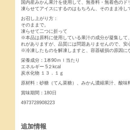
国内産みかん果汁を使用して、無香料・無着色のド
凍らせてアイスにするのはもちろん、そのまま冷し
お召し上がり方：
そのままで。
凍らせて二つに折って
※本品は原料に使用している果汁の成分が凝集して
れがありますが、品質には問題ありませんので、安
※冷凍したものを解凍しますと、容器破損の原因に
栄養成分：1本90ｍｌ当たり
エネルギー 5２kcal
炭水化物 １３．１ｇ
原材料：砂糖（てん菜糖）、みかん濃縮果汁、酸味
賞味期間：180日
4973728908223
追加情報