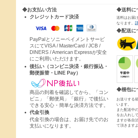
◆お支払い方法
◆送料に
クレジットカード決済
送料はお届
なります。
◆配送に
PayPalとソニーペイメントサービ
スにてVISA / MasterCard / JCB /
DINERS / American Expressが安全
にご利用いただけます。
後払い（コンビニ決済・銀行振込・
郵便振替・LINE Pay）
◆梱包に
商品の到着を確認してから、「コン
ビニ」「郵便局」「銀行」で後払い
お送りする
います。
できる安心・簡単な決済方法です。
また配送中
代金引換
をお入れし
代金引換の場合は、お届け先でのお
ますが各自
て頂きます
支払いになります。