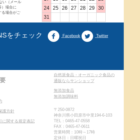
ない（メール
等）場合に
24
25
26
27
28
29
30
する場合がご
31
NSをチェック
Facebook
Twitter
自然派食品・オーガニック食品の
要
通販ならサンショップ
無添加食品
無添加調味料
約
〒250-0872
保護方針
神奈川県小田原市中里194-6-103
TEL：0465-47-0558
引に関する規定表記
FAX：0465-47-0611
営業時間：10時～17時
定休日：日曜祝日