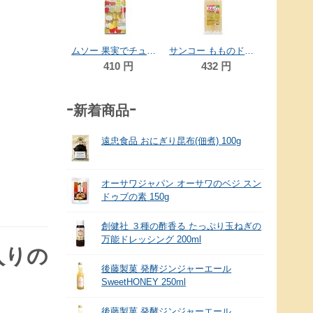
41
サンコー りんごのドリンク 90ml×5
ムソー 果実でチューチュー・りんご 45ml×5本
サンコー もものドリンク 90ml×5
432
円
410
円
432
円
-新着商品-
遠忠食品 おにぎり昆布(佃煮) 100g
オーサワジャパン オーサワのベジ スン
ドゥブの素 150g
創健社 ３種の酢香る たっぷり玉ねぎの
万能ドレッシング 200ml
入りの
後藤製菓 発酵ジンジャーエール
SweetHONEY 250ml
後藤製菓 発酵ジンジャーエール