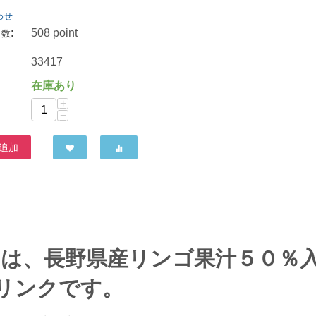
わせ
:
508 point
ト数
サンコー ぶどうのドリンク 90ml×5
33417
464
円
在庫あり
+
−
追加
クは、長野県産リンゴ果汁５０％
リンクです。