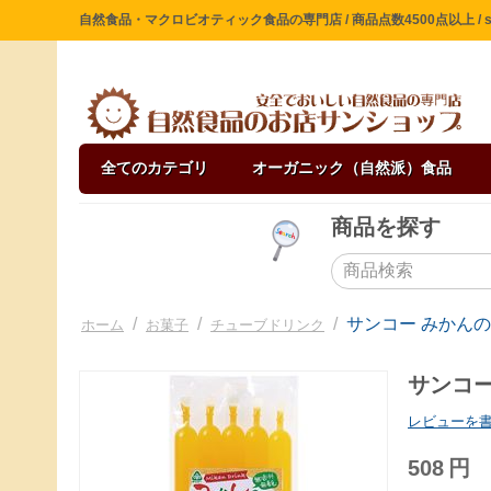
自然食品・マクロビオティック食品の専門店 / 商品点数4500点以上 / sin
全てのカテゴリ
オーガニック（自然派）食品
商品を探す
/
/
/
サンコー みかんのド
ホーム
お菓子
チューブドリンク
サンコー
レビューを
508
円