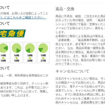
ついて
返品・交換
けの地域、お買い上げ金額によってこと
商品に不具合、破損、ご注文された商
詳しくはこちらをご確認ください。
が入っていた等の場合、送料、・返品
ついて
ンショップ負担にて返品・交換をいた
メールにてお知らせください。責任も
します。
お客様のご都合による返品はの場合は
「必要経費」、「返品事務手数料」は
担となります。必ず電子メールにてお
ださい。 なお、商品出荷後一週間を過
品を開封された場合は、返品のお取り
できません。 また、食品・書籍の一部
上につきましては、返品のお取り扱い
のでご了承ください。
ついて
キャンセルについて
箱は、一部、再利用箱を使用場合がござ
注文のキャンセルをしたい場合は、サ
らの確認メールでお知らせした、商品
の破損事故を防ぐ目的で、クッション材
日までに、電子メールでお知らせ下さい
てあります。これは、お手数ではござい
送前でしたら、キャンセルに伴う費用
治体の分別プログラムに沿って、廃棄し
せん。 すでに発送済みの商品に関しま
ようお願い申し上げます。
のためキャンセルをご遠慮いただいてお
然のキャンセルは、必要経費を頂く場