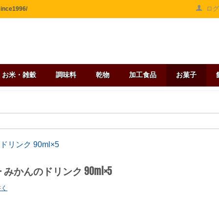
ロ
ce1996/
お米・雑穀
調味料
乾物
加工食品
お菓子
リンク 90ml×5
 みかんのドリンク 90ml×5
書く