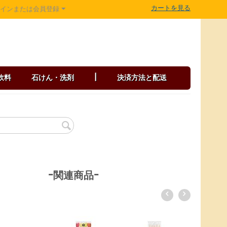
カートを見る
グインまたは会員登録
飲料
石けん・洗剤
|
決済方法と配送
-関連商品-