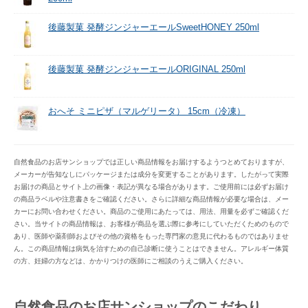
後藤製菓 発酵ジンジャーエールSweetHONEY 250ml
後藤製菓 発酵ジンジャーエールORIGINAL 250ml
おへそ ミニピザ（マルゲリータ） 15cm（冷凍）
自然食品のお店サンショップでは正しい商品情報をお届けするようつとめておりますが、
メーカーが告知なしにパッケージまたは成分を変更することがあります。したがって実際
お届けの商品とサイト上の画像・表記が異なる場合があります。ご使用前には必ずお届け
の商品ラベルや注意書きをご確認ください。さらに詳細な商品情報が必要な場合は、メー
カーにお問い合わせください。商品のご使用にあたっては、用法、用量を必ずご確認くだ
さい。当サイトの商品情報は、お客様が商品を選ぶ際に参考にしていただくためのもので
あり、医師や薬剤師およびその他の資格をもった専門家の意見に代わるものではありませ
ん。この商品情報は病気を治すための自己診断に使うことはできません。アレルギー体質
の方、妊婦の方などは、かかりつけの医師にご相談のうえご購入ください。
自然食品のお店サンショップのこだわり