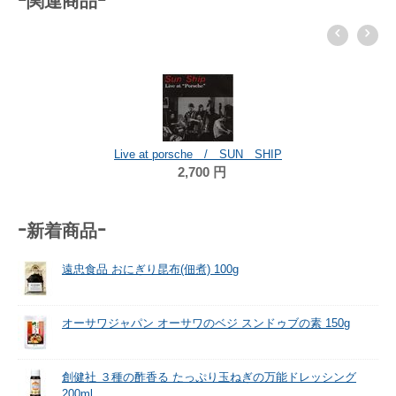
-関連商品-
割引率 
Hot Waltz / SUN SHIP
2,160
円
2,625
円
-新着商品-
遠忠食品 おにぎり昆布(佃煮) 100g
オーサワジャパン オーサワのベジ スンドゥブの素 150g
創健社 ３種の酢香る たっぷり玉ねぎの万能ドレッシング
200ml