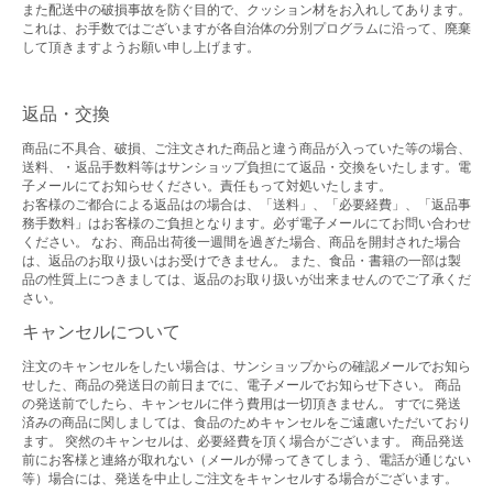
また配送中の破損事故を防ぐ目的で、クッション材をお入れしてあります。
これは、お手数ではございますが各自治体の分別プログラムに沿って、廃棄
して頂きますようお願い申し上げます。
返品・交換
商品に不具合、破損、ご注文された商品と違う商品が入っていた等の場合、
送料、・返品手数料等はサンショップ負担にて返品・交換をいたします。電
子メールにてお知らせください。責任もって対処いたします。
お客様のご都合による返品はの場合は、「送料」、「必要経費」、「返品事
務手数料」はお客様のご負担となります。必ず電子メールにてお問い合わせ
ください。 なお、商品出荷後一週間を過ぎた場合、商品を開封された場合
は、返品のお取り扱いはお受けできません。 また、食品・書籍の一部は製
品の性質上につきましては、返品のお取り扱いが出来ませんのでご了承くだ
さい。
キャンセルについて
注文のキャンセルをしたい場合は、サンショップからの確認メールでお知ら
せした、商品の発送日の前日までに、電子メールでお知らせ下さい。 商品
の発送前でしたら、キャンセルに伴う費用は一切頂きません。 すでに発送
済みの商品に関しましては、食品のためキャンセルをご遠慮いただいており
ます。 突然のキャンセルは、必要経費を頂く場合がございます。 商品発送
前にお客様と連絡が取れない（メールが帰ってきてしまう、電話が通じない
等）場合には、発送を中止しご注文をキャンセルする場合がございます。