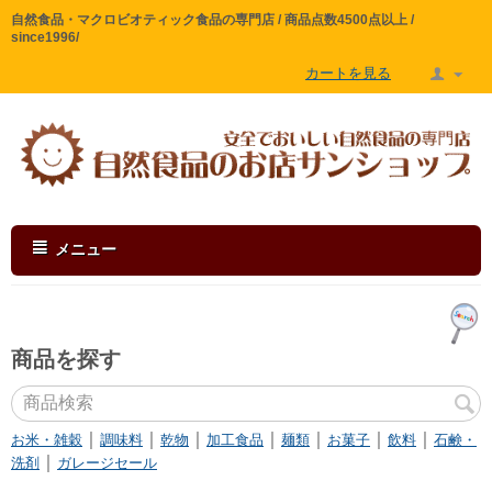
自然食品・マクロビオティック食品の専門店 / 商品点数4500点以上 /
since1996/
カートを見る
メニュー
商品を探す
｜
｜
｜
｜
｜
｜
｜
お米・雑穀
調味料
乾物
加工食品
麺類
お菓子
飲料
石鹸・
｜
洗剤
ガレージセール