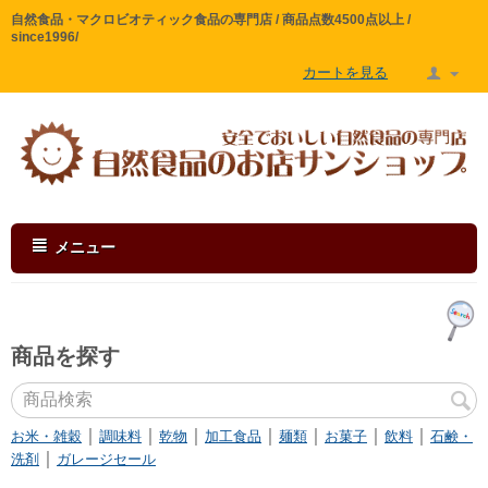
自然食品・マクロビオティック食品の専門店 / 商品点数4500点以上 /
since1996/
カートを見る
メニュー
商品を探す
｜
｜
｜
｜
｜
｜
｜
お米・雑穀
調味料
乾物
加工食品
麺類
お菓子
飲料
石鹸・
｜
洗剤
ガレージセール