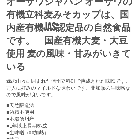
オーサワジャパン オーサワの
有機立科麦みそカップは、国
内産有機JAS認定品の自然食品
です。 国産有機大麦・大豆
使用 麦の風味・甘みがいきて
いる
緑の山々に囲まれた信州立科町で熟成された味噌です。
万人に好みのマイルドな味わいです。非加熱の生味噌な
ので風味が良いです。
■天然醸造法
■酒精不使用
■本場信州産
■1年以上長期熟成
■生味噌（非加熱）