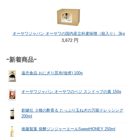
オーサワジャパン オーサワの国内産立科麦味噌（箱入り） 3kg
3,672
円
-新着商品-
遠忠食品 おにぎり昆布(佃煮) 100g
オーサワジャパン オーサワのベジ スンドゥブの素 150g
創健社 ３種の酢香る たっぷり玉ねぎの万能ドレッシング
200ml
後藤製菓 発酵ジンジャーエールSweetHONEY 250ml