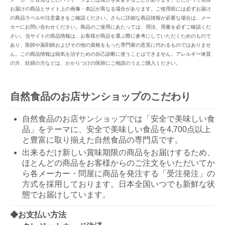
お届けの商品とサイト上の画像・表記が異なる場合があります。ご使用前には必ずお届け
の商品ラベルや注意書きをご確認ください。さらに詳細な商品情報が必要な場合は、メー
カーにお問い合わせください。商品のご使用にあたっては、用法、用量を必ずご確認くだ
さい。当サイトの商品情報は、お客様が商品を選ぶ際に参考にしていただくためのもので
あり、医師や薬剤師およびその他の資格をもった専門家の意見に代わるものではありませ
ん。この商品情報は病気を治すための自己診断に使うことはできません。アレルギー体質
の方、妊婦の方などは、かかりつけの医師にご相談のうえご購入ください。
自然食品のお店サンショップのこだわり
自然食品のお店サンショップでは「安全で美味しい食
品」をテーマに、安全で美味しい食品を4,700点以上
と豊富に取り揃えた自然食品の専門店です。
出来るだけ新しい賞味期限の商品をお届けするため、
ほとんどの商品をお客様からのご注文をいただいてか
ら各メーカー・問屋に商品を発注する「受注発注」の
方式を採用しております。日本全国いつでも新鮮な状
態でお届けしています。
◆お支払い方法