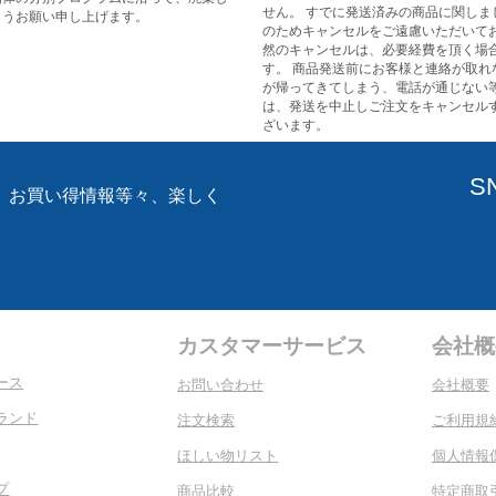
せん。 すでに発送済みの商品に関しま
ようお願い申し上げます。
のためキャンセルをご遠慮いただいてお
然のキャンセルは、必要経費を頂く場
す。 商品発送前にお客様と連絡が取れ
が帰ってきてしまう、電話が通じない
は、発送を中止しご注文をキャンセル
ざいます。
S
、お買い得情報等々、楽しく
。
カスタマーサービス
会社概
ース
お問い合わせ
会社概要
ランド
注文検索
ご利用規
ほしい物リスト
個人情報
プ
商品比較
特定商取