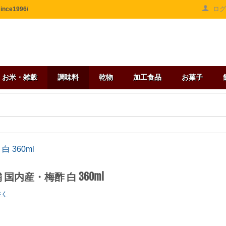
ロ
ce1996/
お米・雑穀
調味料
乾物
加工食品
お菓子
 360ml
国内産・梅酢 白 360ml
書く