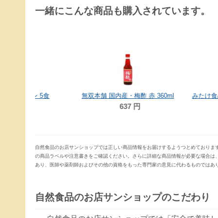
一緒にこんな商品も購入されています。
 5食
無双本舗 国内産・梅酢 赤 360ml
637
円
297
自然食品のお店サンショップでは正しい商品情報をお届けするようつとめておりま
の商品ラベルや注意書きをご確認ください。さらに詳細な商品情報が必要な場合は
あり、医師や薬剤師およびその他の資格をもった専門家の意見に代わるものではあ
自然食品のお店サンショップのこだわり