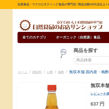
自然食品・マクロビオティック食品の専門店 / 商品点数4500点以上 / sin
全てのカテゴリ
オーガニック（自然派）食品
商品を探す
/
/
/
/
無双本舗 国内産・梅酢 白
ホーム
調味料
お酢
梅酢
無双本舗 
レビューを
637
円