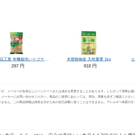
みたけ食品工業 有機栽培いりゴマ 白 80g
木曽路物産 天然重曹 1kg
ヒカリ 有機ぽ
円
918
円
すが、メーカーが告知なしにパッケージまたは成分を変更することがあります。したがって実際お届
、メーカーにお問い合わせください。商品のご使用にあたっては、用法、用量を必ずご確認ください
りません。この商品情報は病気を治すための自己診断に使うことはできません。アレルギー体質の方