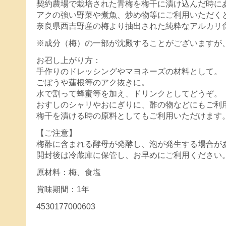
契約農場で栽培された青梅を梅干に漬け込んだ時に
アクの強い野菜や煮魚、炒め物等にご利用いただく
奈良県西吉野産の梅より抽出された純粋なアルカリ
※成分（梅）の一部が沈殿することがございますが
お召し上がり方：
手作りのドレッシングやマヨネーズの材料として
ごぼうや蓮根等のアク抜きに。
水で割って蜂蜜等を加え、ドリンクとしてどうぞ
おすしのシャリやおにぎりに、酢の物などにもご
梅干を漬ける時の原料としてもご利用いただけま
【ご注意】
梅酢に含まれる酵母が発酵し、泡が発生する場合
開封後は冷蔵庫に保管し、お早めにご利用くださ
原材料：梅、食塩
賞味期間：1年
4530177000603