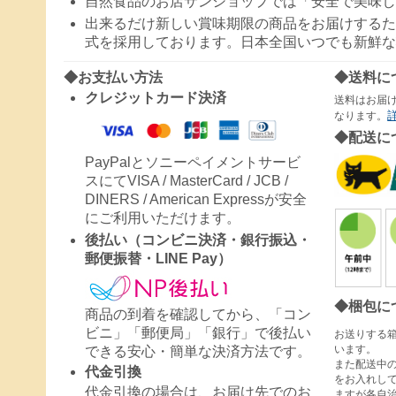
自然食品のお店サンショップでは「安全で美味し
出来るだけ新しい賞味期限の商品をお届けするた
式を採用しております。日本全国いつでも新鮮な
◆お支払い方法
◆送料に
クレジットカード決済
送料はお届
なります。
◆配送に
PayPalとソニーペイメントサービ
スにてVISA / MasterCard / JCB /
DINERS / American Expressが安全
にご利用いただけます。
後払い（コンビニ決済・銀行振込・
郵便振替・LINE Pay）
◆梱包に
商品の到着を確認してから、「コン
ビニ」「郵便局」「銀行」で後払い
お送りする
います。
できる安心・簡単な決済方法です。
また配送中
代金引換
をお入れし
代金引換の場合は、お届け先でのお
ますが各自