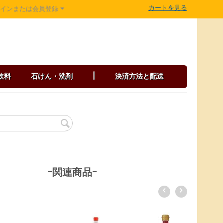
カートを見る
グインまたは会員登録
飲料
石けん・洗剤
|
決済方法と配送
-関連商品-