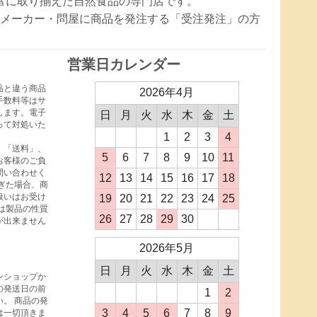
豊富に取り揃えた自然食品の専門店です。
メーカー・問屋に商品を発注する「受注発注」の方
営業日カレンダー
品と違う商品
2026年4月
手数料等はサ
します。電子
日
月
火
水
木
金
土
って対処いた
1
2
3
4
、「送料」、
5
6
7
8
9
10
11
お客様のご負
問い合わせく
12
13
14
15
16
17
18
ぎた場合、商
扱いはお受け
19
20
21
22
23
24
25
は製品の性質
26
27
28
29
30
が出来ません
2026年5月
日
月
火
水
木
金
土
ンショップか
の発送日の前
1
2
。 商品の発
3
4
5
6
7
8
9
は一切頂きま