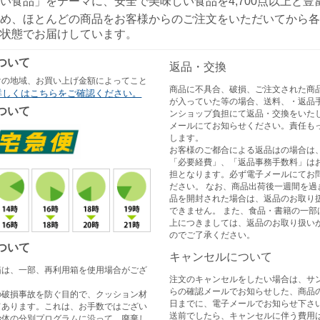
い食品」をテーマに、安全で美味しい食品を4,700点以上と
め、ほとんどの商品をお客様からのご注文をいただいてから各
状態でお届けしています。
ついて
返品・交換
けの地域、お買い上げ金額によってこと
商品に不具合、破損、ご注文された商
詳しくはこちらをご確認ください。
が入っていた等の場合、送料、・返品
ついて
ンショップ負担にて返品・交換をいた
メールにてお知らせください。責任も
します。
お客様のご都合による返品はの場合は
「必要経費」、「返品事務手数料」は
担となります。必ず電子メールにてお
ださい。 なお、商品出荷後一週間を過
品を開封された場合は、返品のお取り
できません。 また、食品・書籍の一部
上につきましては、返品のお取り扱い
のでご了承ください。
ついて
キャンセルについて
箱は、一部、再利用箱を使用場合がござ
注文のキャンセルをしたい場合は、サ
らの確認メールでお知らせした、商品
の破損事故を防ぐ目的で、クッション材
日までに、電子メールでお知らせ下さい
てあります。これは、お手数ではござい
送前でしたら、キャンセルに伴う費用
治体の分別プログラムに沿って、廃棄し