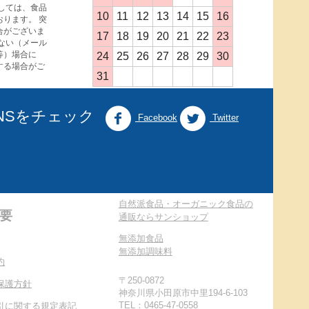
しては、食品
10
11
12
13
14
15
16
ります。 突
合がございま
17
18
19
20
21
22
23
ない（メール
等）場合に
24
25
26
27
28
29
30
する場合がご
31
NSをチェック
Facebook
Twitter
自然派食品・オーガニック食品の
要
通販ならサンショップ
無添加食品
無添加調味料
約
〒250-0872
保護方針
神奈川県小田原市中里194-6-103
TEL：0465-47-0558
引に関する規定表記