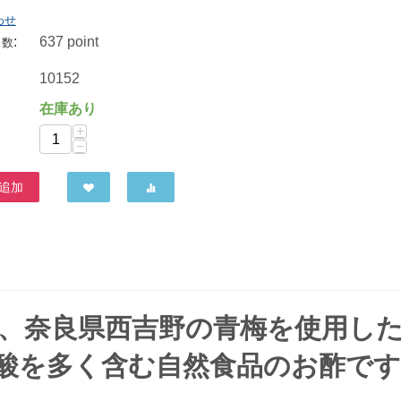
わせ
:
637 point
ト数
10152
在庫あり
+
−
追加
は、奈良県西吉野の青梅を使用し
酸を多く含む自然食品のお酢です