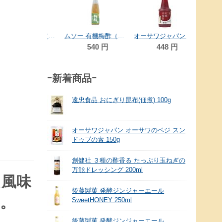
ムソー 有機梅酢（赤） 200ml
ムソー 有機梅酢（白） 200ml
オーサワジャパン オーサワの有機赤梅酢 160ml
540
円
540
円
448
円
-新着商品-
遠忠食品 おにぎり昆布(佃煮) 100g
オーサワジャパン オーサワのベジ スン
ドゥブの素 150g
創健社 ３種の酢香る たっぷり玉ねぎの
万能ドレッシング 200ml
た風味
後藤製菓 発酵ジンジャーエール
。
SweetHONEY 250ml
後藤製菓 発酵ジンジャーエール