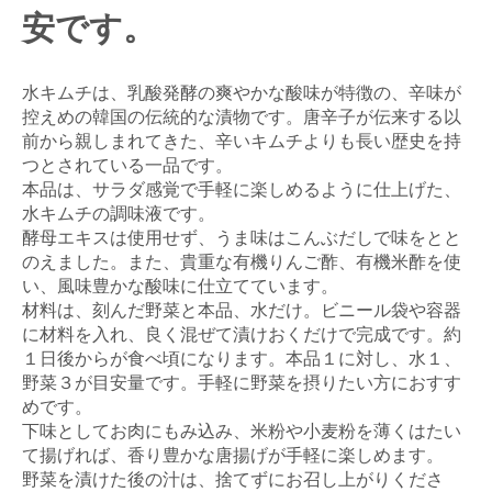
安です。
水キムチは、乳酸発酵の爽やかな酸味が特徴の、辛味が
控えめの韓国の伝統的な漬物です。唐辛子が伝来する以
前から親しまれてきた、辛いキムチよりも長い歴史を持
つとされている一品です。
本品は、サラダ感覚で手軽に楽しめるように仕上げた、
水キムチの調味液です。
酵母エキスは使用せず、うま味はこんぶだしで味をとと
のえました。また、貴重な有機りんご酢、有機米酢を使
い、風味豊かな酸味に仕立てています。
材料は、刻んだ野菜と本品、水だけ。ビニール袋や容器
に材料を入れ、良く混ぜて漬けおくだけで完成です。約
１日後からが食べ頃になります。本品１に対し、水１、
野菜３が目安量です。手軽に野菜を摂りたい方におすす
めです。
下味としてお肉にもみ込み、米粉や小麦粉を薄くはたい
て揚げれば、香り豊かな唐揚げが手軽に楽しめます。
野菜を漬けた後の汁は、捨てずにお召し上がりくださ