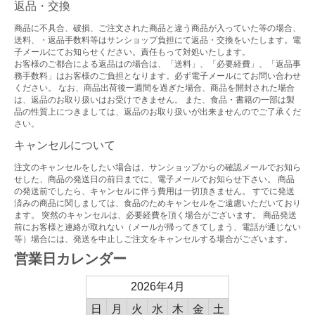
返品・交換
商品に不具合、破損、ご注文された商品と違う商品が入っていた等の場合、
送料、・返品手数料等はサンショップ負担にて返品・交換をいたします。電
子メールにてお知らせください。責任もって対処いたします。
お客様のご都合による返品はの場合は、「送料」、「必要経費」、「返品事
務手数料」はお客様のご負担となります。必ず電子メールにてお問い合わせ
ください。 なお、商品出荷後一週間を過ぎた場合、商品を開封された場合
は、返品のお取り扱いはお受けできません。 また、食品・書籍の一部は製
品の性質上につきましては、返品のお取り扱いが出来ませんのでご了承くだ
さい。
キャンセルについて
注文のキャンセルをしたい場合は、サンショップからの確認メールでお知ら
せした、商品の発送日の前日までに、電子メールでお知らせ下さい。 商品
の発送前でしたら、キャンセルに伴う費用は一切頂きません。 すでに発送
済みの商品に関しましては、食品のためキャンセルをご遠慮いただいており
ます。 突然のキャンセルは、必要経費を頂く場合がございます。 商品発送
前にお客様と連絡が取れない（メールが帰ってきてしまう、電話が通じない
等）場合には、発送を中止しご注文をキャンセルする場合がございます。
営業日カレンダー
2026年4月
日
月
火
水
木
金
土