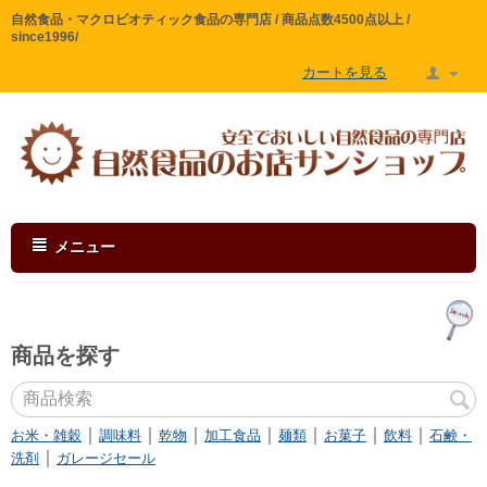
自然食品・マクロビオティック食品の専門店 / 商品点数4500点以上 /
since1996/
カートを見る
メニュー
商品を探す
｜
｜
｜
｜
｜
｜
｜
お米・雑穀
調味料
乾物
加工食品
麺類
お菓子
飲料
石鹸・
｜
洗剤
ガレージセール