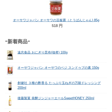
オーサワジャパン オーサワの豆板醤（とうばんじゃん) 85g
518
円
-新着商品-
遠忠食品 おにぎり昆布(佃煮) 100g
オーサワジャパン オーサワのベジ スンドゥブの素 150g
創健社 ３種の酢香る たっぷり玉ねぎの万能ドレッシング
200ml
後藤製菓 発酵ジンジャーエールSweetHONEY 250ml