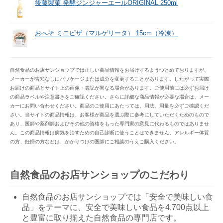
後藤製菓 発酵ジンジャーエールORIGINAL 250ml
おへそ ミニピザ（マルゲリータ） 15cm（冷凍）
自然食品のお店サンショップでは正しい商品情報をお届けするようつとめておりますが、
メーカーが告知なしにパッケージまたは成分を変更することがあります。したがって実際
お届けの商品とサイト上の画像・表記が異なる場合があります。ご使用前には必ずお届け
の商品ラベルや注意書きをご確認ください。さらに詳細な商品情報が必要な場合は、メー
カーにお問い合わせください。商品のご使用にあたっては、用法、用量を必ずご確認くだ
さい。当サイトの商品情報は、お客様が商品を選ぶ際に参考にしていただくためのもので
あり、医師や薬剤師およびその他の資格をもった専門家の意見に代わるものではありませ
ん。この商品情報は病気を治すための自己診断に使うことはできません。アレルギー体質
の方、妊婦の方などは、かかりつけの医師にご相談のうえご購入ください。
自然食品のお店サンショップのこだわり
自然食品のお店サンショップでは「安全で美味しい食
品」をテーマに、安全で美味しい食品を4,700点以上
と豊富に取り揃えた自然食品の専門店です。