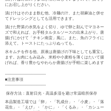
にお召し上がりください。
漬け汁はそのまま飲む他、冷麺の汁、また胡麻油と併せ
てドレッシングとしても活用できます。
漬けた野菜の水気をよく切り、ゆで卵と刻んでマヨネー
ズで和えれば、お手軽タルタルソースの出来上がり。唐
揚げにかけて「チキン南蛮」風に。また、魚のフライに
添えて。トーストにたっぷりぬっても。
水キムチを作る他、原液は唐揚げの下味としても重宝し
ます。お肉にもみ込み、米粉や小麦粉を薄くはたいて揚
げれば、香り豊かなやわらか唐揚げが手軽に楽しめます
---------------------------------
■注意事項
---------------------------------
保存方法：直射日光・高温多湿を避け常温暗所保存
本品製造工場では「卵」・「乳成分」・「小麦」・「落
花生」・「えび」・「かに」・「くるみ」・「カシュー