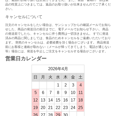
は、返品のお取り扱いはお受けできません。 また、食品・書籍の一部は製
品の性質上につきましては、返品のお取り扱いが出来ませんのでご了承くだ
さい。
キャンセルについて
注文のキャンセルをしたい場合は、サンショップからの確認メールでお知ら
せした、商品の発送日の前日までに、電子メールでお知らせ下さい。 商品
の発送前でしたら、キャンセルに伴う費用は一切頂きません。 すでに発送
済みの商品に関しましては、食品のためキャンセルをご遠慮いただいており
ます。 突然のキャンセルは、必要経費を頂く場合がございます。 商品発送
前にお客様と連絡が取れない（メールが帰ってきてしまう、電話が通じない
等）場合には、発送を中止しご注文をキャンセルする場合がございます。
営業日カレンダー
2026年4月
日
月
火
水
木
金
土
1
2
3
4
5
6
7
8
9
10
11
12
13
14
15
16
17
18
19
20
21
22
23
24
25
26
27
28
29
30