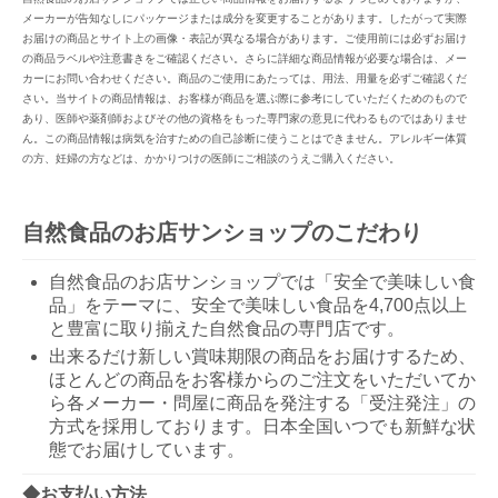
メーカーが告知なしにパッケージまたは成分を変更することがあります。したがって実際
お届けの商品とサイト上の画像・表記が異なる場合があります。ご使用前には必ずお届け
の商品ラベルや注意書きをご確認ください。さらに詳細な商品情報が必要な場合は、メー
カーにお問い合わせください。商品のご使用にあたっては、用法、用量を必ずご確認くだ
さい。当サイトの商品情報は、お客様が商品を選ぶ際に参考にしていただくためのもので
あり、医師や薬剤師およびその他の資格をもった専門家の意見に代わるものではありませ
ん。この商品情報は病気を治すための自己診断に使うことはできません。アレルギー体質
の方、妊婦の方などは、かかりつけの医師にご相談のうえご購入ください。
自然食品のお店サンショップのこだわり
自然食品のお店サンショップでは「安全で美味しい食
品」をテーマに、安全で美味しい食品を4,700点以上
と豊富に取り揃えた自然食品の専門店です。
出来るだけ新しい賞味期限の商品をお届けするため、
ほとんどの商品をお客様からのご注文をいただいてか
ら各メーカー・問屋に商品を発注する「受注発注」の
方式を採用しております。日本全国いつでも新鮮な状
態でお届けしています。
◆お支払い方法