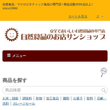
自然食品・マクロビオティック食品の専門店 / 商品点数4500点以上 /
since1996/
カートを見る
メニュー
商品を探す
｜
｜
｜
｜
｜
｜
｜
お米・雑穀
調味料
乾物
加工食品
麺類
お菓子
飲料
石鹸・
｜
洗剤
ガレージセール