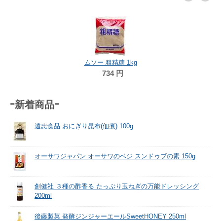
ムソー 粗精糖 1kg
734
円
-新着商品-
遠忠食品 おにぎり昆布(佃煮) 100g
オーサワジャパン オーサワのベジ スンドゥブの素 150g
創健社 ３種の酢香る たっぷり玉ねぎの万能ドレッシング
200ml
後藤製菓 発酵ジンジャーエールSweetHONEY 250ml