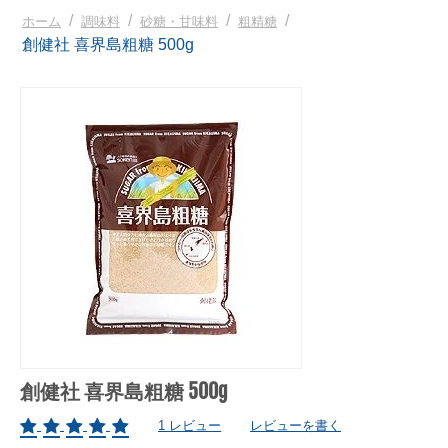
/
/
/
/
ホーム
調味料
砂糖・甘味料
粗精糖
創健社 喜界島粗糖 500g
創健社 喜界島粗糖 500g
1 レビュー
レビューを書く