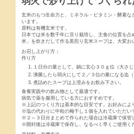
弱火で炒り上げてつくられ
玄米のもつ生命力と、ミネラル・ビタミン・酵素な
います。
原料は有機玄米です。
日本では米を数千年に亘り栽培し、主食の位置を占
米」を炊きだして作る黒煎り玄米スープは、大変お
お召し上がり方：
作り方
１日分の量として、鍋に玄心３０ｇ位（大さじ
沸騰したら弱火にして２／３位の量になる迄（
煮詰めたスープは上澄みをお飲み下さい。
食養実践中の飲み物として最適です。
病気で薬を服用している方におすすめです。
※上記のつくり方は基本的な目安です。お好みによ
※塩の代わりに中粒の梅干し１個を入れていただい
※２～３日分まとめて作られた場合は冷蔵庫で保管
※開封後は冷蔵庫で保存し、なるべく早くご使用く