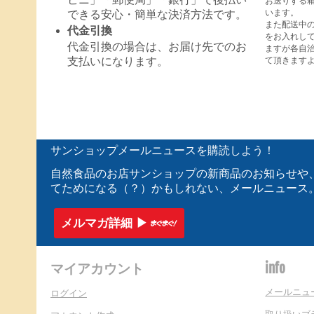
お送りする
います。
できる安心・簡単な決済方法です。
また配送中
代金引換
をお入れし
代金引換の場合は、お届け先でのお
ますが各自
て頂きます
支払いになります。
サンショップメールニュースを購読しよう！
自然食品のお店サンショップの新商品のお知らせや
てためになる（？）かもしれない、メールニュース
メルマガ詳細 ▶︎
マイアカウント
info
メールニュ
ログイン