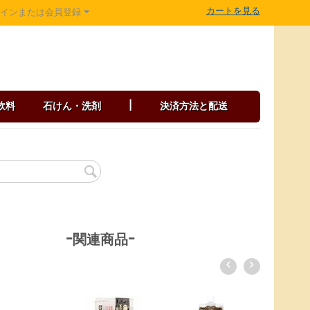
カートを見る
グインまたは会員登録
飲料
石けん・洗剤
|
決済方法と配送
-関連商品-