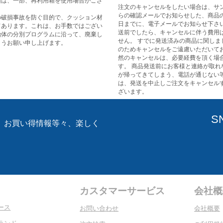
箱は、一部、再利用箱を使用場合がござ
注文のキャンセルをしたい場合は、サ
らの確認メールでお知らせした、商品
の破損事故を防ぐ目的で、クッション材
日までに、電子メールでお知らせ下さい
てあります。これは、お手数ではござい
送前でしたら、キャンセルに伴う費用
治体の分別プログラムに沿って、廃棄し
せん。 すでに発送済みの商品に関しま
ようお願い申し上げます。
のためキャンセルをご遠慮いただいてお
然のキャンセルは、必要経費を頂く場
す。 商品発送前にお客様と連絡が取れ
が帰ってきてしまう、電話が通じない
は、発送を中止しご注文をキャンセル
ざいます。
S
、お買い得情報等々、楽しく
。
カスタマーサービス
会社概
ース
お問い合わせ
会社概要