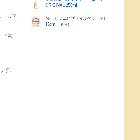
ORIGINAL 250ml
り上げて
おへそ ミニピザ（マルゲリータ）
15cm（冷凍）
た「玄
ます。