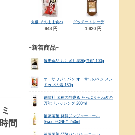
44
無双本舗 自然芋鉄火みそ（袋） 75g
丸俊 そのまま食べるかつおスライス 60g
グッチートレーディング 麹スイーツ チョコ 300g
810
円
648
円
1,620
円
-新着商品-
遠忠食品 おにぎり昆布(佃煮) 100g
オーサワジャパン オーサワのベジ スン
ドゥブの素 150g
創健社 ３種の酢香る たっぷり玉ねぎの
万能ドレッシング 200ml
タミ
後藤製菓 発酵ジンジャーエール
時間
SweetHONEY 250ml
後藤製菓 発酵ジンジャーエール