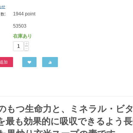
わせ
:
1944 point
ト数
TAC21 食べるカルシウム フィッシュボーン君 35g
ヒカリ 有機じんわーりしょうが 150ml
山清 北海道産有機小豆使用つぶあん 200g
53503
500
円
486
円
518
円
在庫あり
+
−
追加
米のもつ生命力と、ミネラル・ビ
を最も効果的に吸収できるよう長