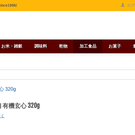
ロ
ce1996/
お米・雑穀
調味料
乾物
加工食品
お菓子
 320g
有機玄心 320g
書く