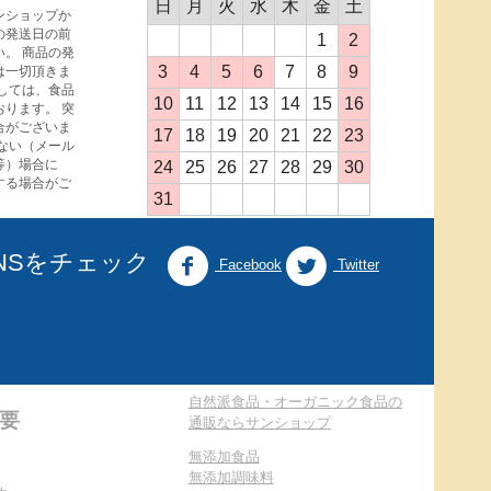
日
月
火
水
木
金
土
ンショップか
の発送日の前
1
2
。 商品の発
3
4
5
6
7
8
9
は一切頂きま
しては、食品
10
11
12
13
14
15
16
ります。 突
合がございま
17
18
19
20
21
22
23
ない（メール
等）場合に
24
25
26
27
28
29
30
する場合がご
31
NSをチェック
Facebook
Twitter
自然派食品・オーガニック食品の
要
通販ならサンショップ
無添加食品
無添加調味料