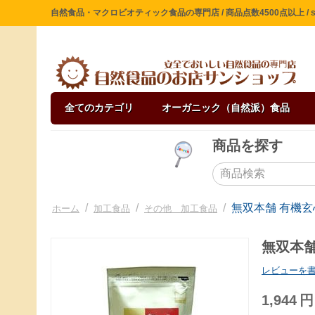
自然食品・マクロビオティック食品の専門店 / 商品点数4500点以上 / sin
全てのカテゴリ
オーガニック（自然派）食品
商品を探す
/
/
/
無双本舗 有機玄心
ホーム
加工食品
その他 加工食品
無双本舗 
レビューを
1,944
円