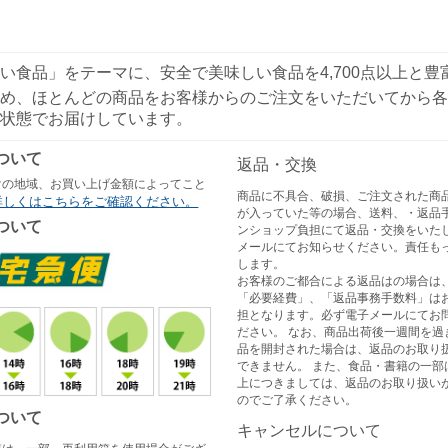
い食品」をテーマに、安全で美味しい食品を4,700点以上と
め、ほとんどの商品をお客様からのご注文をいただいてから各
状態でお届けしています。
ついて
返品・交換
けの地域、お買い上げ金額によってこと
商品に不具合、破損、ご注文された商
詳しくはこちらをご確認ください。
が入っていた等の場合、送料、・返品
ついて
ンショップ負担にて返品・交換をいた
メールにてお知らせください。責任も
します。
お客様のご都合による返品はの場合は
「必要経費」、「返品事務手数料」は
担となります。必ず電子メールにてお
ださい。 なお、商品出荷後一週間を過
品を開封された場合は、返品のお取り
できません。 また、食品・書籍の一部
上につきましては、返品のお取り扱い
のでご了承ください。
ついて
キャンセルについて