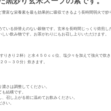
た黒炒り玄米スープの素です。
ど豊富な栄養素を最も効果的に吸収できるよう長時間弱火で炒
めている掛替えのない穀物です。玄米を長時間じっくり焙煎し
いしい飲み物です。お茶がわりにもお召し上りいただけます。
すりきり２杯）と水４５０ｃｃ位、塩少々を加えて強火で炊き
２０～３０分）炊きます。
り濃さは調整してください。
ても結構です。
し、召し上がる前に温めてお飲みください。
ださい。