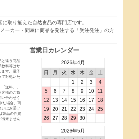
豊富に取り揃えた自然食品の専門店です。
メーカー・問屋に商品を発注する「受注発注」の方
営業日カレンダー
品と違う商品
2026年4月
手数料等はサ
します。電子
日
月
火
水
木
金
土
って対処いた
1
2
3
4
、「送料」、
5
6
7
8
9
10
11
お客様のご負
問い合わせく
12
13
14
15
16
17
18
ぎた場合、商
扱いはお受け
19
20
21
22
23
24
25
は製品の性質
26
27
28
29
30
が出来ません
2026年5月