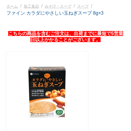
/
/
/
/
ホーム
加工食品
みそ汁・スープ
スープ
ファイン カラダにやさしい玉ねぎスープ 8g×3
こちらの商品を含むご注文は、出荷までに最短で5営業
日以上かかることがございます。