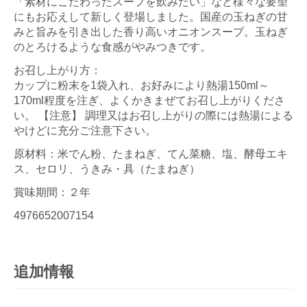
「素材にこだわったスープを飲みたい」など様々な要望
にもお応えして新しく登場しました。国産の玉ねぎの甘
みと旨みを引き出した香り高いオニオンスープ。玉ねぎ
のとろけるような食感がやみつきです。
お召し上がり方：
カップに粉末を1袋入れ、お好みにより熱湯150ml～
170ml程度を注ぎ、よくかきまぜてお召し上がりくださ
い。 【注意】 調理又はお召し上がりの際には熱湯による
やけどに充分ご注意下さい。
原材料：米でん粉、たまねぎ、てん菜糖、塩、酵母エキ
ス、セロリ、うきみ・具（たまねぎ）
賞味期間：２年
4976652007154
追加情報