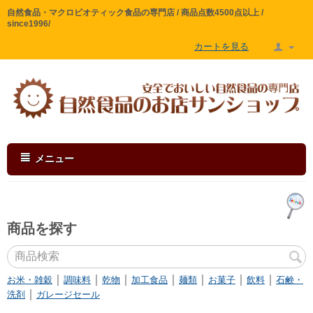
自然食品・マクロビオティック食品の専門店 / 商品点数4500点以上 /
since1996/
カートを見る
メニュー
商品を探す
｜
｜
｜
｜
｜
｜
｜
お米・雑穀
調味料
乾物
加工食品
麺類
お菓子
飲料
石鹸・
｜
洗剤
ガレージセール