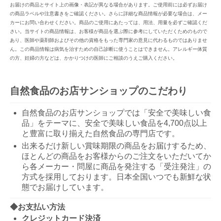
お届けの商品とサイト上の画像・表記が異なる場合があります。ご使用前には必ずお届け
の商品ラベルや注意書きをご確認ください。さらに詳細な商品情報が必要な場合は、メー
カーにお問い合わせください。商品のご使用にあたっては、用法、用量を必ずご確認くだ
さい。当サイトの商品情報は、お客様が商品を選ぶ際に参考にしていただくためのもので
あり、医師や薬剤師およびその他の資格をもった専門家の意見に代わるものではありませ
ん。この商品情報は病気を治すための自己診断に使うことはできません。アレルギー体質
の方、妊婦の方などは、かかりつけの医師にご相談のうえご購入ください。
自然食品のお店サンショップのこだわり
自然食品のお店サンショップでは「安全で美味しい食
品」をテーマに、安全で美味しい食品を4,700点以上
と豊富に取り揃えた自然食品の専門店です。
出来るだけ新しい賞味期限の商品をお届けするため、
ほとんどの商品をお客様からのご注文をいただいてか
ら各メーカー・問屋に商品を発注する「受注発注」の
方式を採用しております。日本全国いつでも新鮮な状
態でお届けしています。
◆お支払い方法
クレジットカード決済