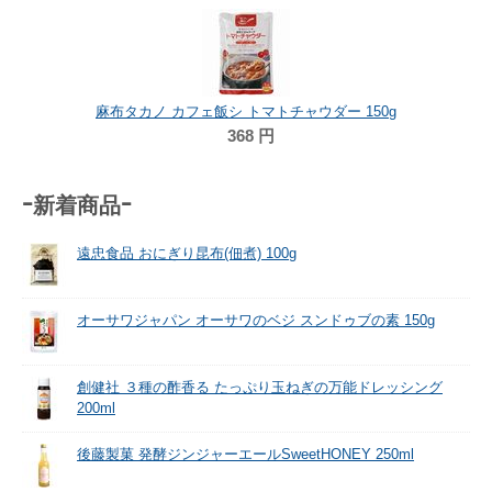
麻布タカノ カフェ飯シ トマトチャウダー 150g
368
円
-新着商品-
遠忠食品 おにぎり昆布(佃煮) 100g
オーサワジャパン オーサワのベジ スンドゥブの素 150g
創健社 ３種の酢香る たっぷり玉ねぎの万能ドレッシング
200ml
後藤製菓 発酵ジンジャーエールSweetHONEY 250ml