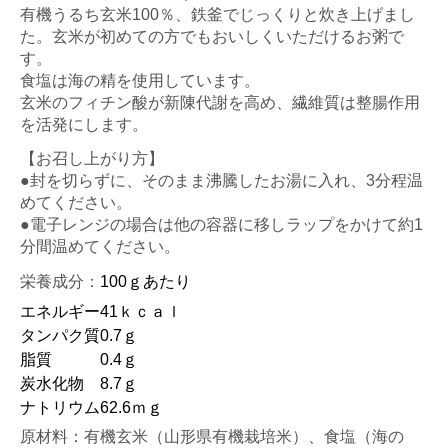
有機うるち玄米100％、鉄釜でじっくりと炊き上げまし
た。玄米が初めての方でもおいしくいただけるお粥で
す。
食塩は海の精を使用しています。
玄米のフィチン酸が新陳代謝を高め、繊維質は整腸作用
を活発にします。
【お召し上がり方】
●封を切らずに、そのまま沸騰したお湯に入れ、3分程温
めてください。
●電子レンジの場合は他の容器に移しラップをかけて約1
分間温めてください。
栄養成分：
100ｇあたり
エネルギー
41ｋｃａｌ
タンパク質
0.7ｇ
脂質
0.4ｇ
炭水化物
8.7ｇ
ナトリウム
62.6ｍｇ
原材料：有機玄米（山形県有機栽培米）、食塩（海の