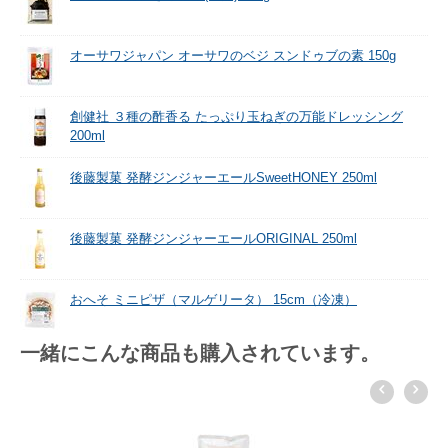
オーサワジャパン オーサワのベジ スンドゥブの素 150g
創健社 ３種の酢香る たっぷり玉ねぎの万能ドレッシング
200ml
後藤製菓 発酵ジンジャーエールSweetHONEY 250ml
後藤製菓 発酵ジンジャーエールORIGINAL 250ml
おへそ ミニピザ（マルゲリータ） 15cm（冷凍）
一緒にこんな商品も購入されています。