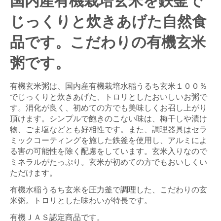
国内産有機栽培玄米を鉄釜で
じっくりと炊きあげた自然食
品です。こだわりの有機玄米
粥です。
有機玄米粥は、国内産有機栽培水稲うるち玄米１００％
でじっくりと炊きあげた、トロリとしたおいしいお粥で
す。消化が良く、初めての方でも美味しくお召し上がり
頂けます。シンプルで飽きのこない味は、梅干しや漬け
物、ごま塩などとも好相性です。また、調理器具はセラ
ミックコーティングを施した鉄釜を使用し、アルミによ
る害の可能性を除く配慮をしています。玄米入りなので
ミネラルがたっぷり。玄米が初めての方でもおいしくい
ただけます。
有機水稲うるち玄米を圧力釜で調理した、こだわりの玄
米粥。トロリとした味わいが特長です。
有機ＪＡＳ認定商品です。