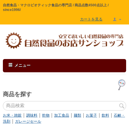
自然食品・マクロビオティック食品の専門店 / 商品点数4500点以上 /
since1996/
カートを見る
メニュー
商品を探す
｜
｜
｜
｜
｜
｜
｜
お米・雑穀
調味料
乾物
加工食品
麺類
お菓子
飲料
石鹸・
｜
洗剤
ガレージセール