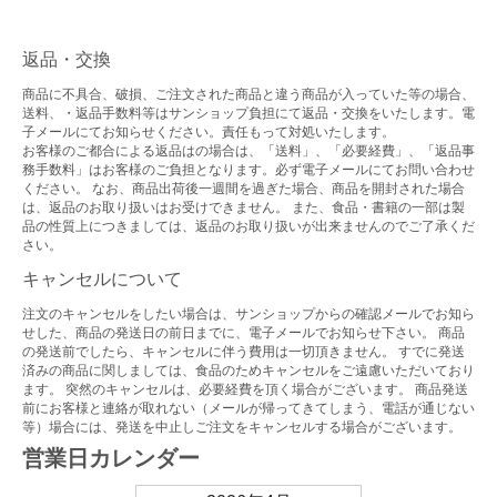
返品・交換
商品に不具合、破損、ご注文された商品と違う商品が入っていた等の場合、
送料、・返品手数料等はサンショップ負担にて返品・交換をいたします。電
子メールにてお知らせください。責任もって対処いたします。
お客様のご都合による返品はの場合は、「送料」、「必要経費」、「返品事
務手数料」はお客様のご負担となります。必ず電子メールにてお問い合わせ
ください。 なお、商品出荷後一週間を過ぎた場合、商品を開封された場合
は、返品のお取り扱いはお受けできません。 また、食品・書籍の一部は製
品の性質上につきましては、返品のお取り扱いが出来ませんのでご了承くだ
さい。
キャンセルについて
注文のキャンセルをしたい場合は、サンショップからの確認メールでお知ら
せした、商品の発送日の前日までに、電子メールでお知らせ下さい。 商品
の発送前でしたら、キャンセルに伴う費用は一切頂きません。 すでに発送
済みの商品に関しましては、食品のためキャンセルをご遠慮いただいており
ます。 突然のキャンセルは、必要経費を頂く場合がございます。 商品発送
前にお客様と連絡が取れない（メールが帰ってきてしまう、電話が通じない
等）場合には、発送を中止しご注文をキャンセルする場合がございます。
営業日カレンダー