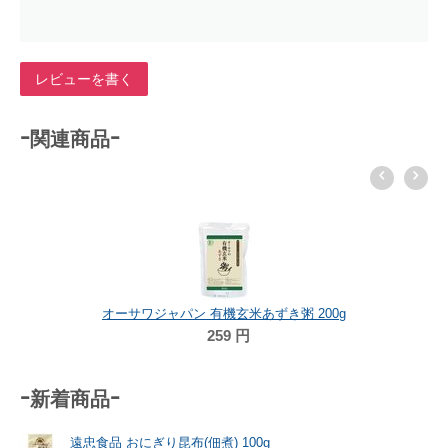
レビューを書く
-関連商品-
オーサワジャパン 有機玄米あずき粥 200g
259
円
-新着商品-
遠忠食品 おにぎり昆布(佃煮) 100g