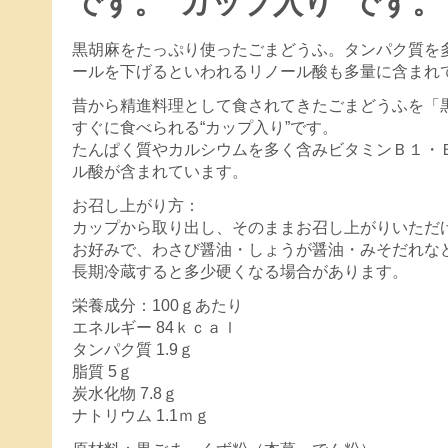
です。“カップ入り”です。
黒胡麻をたっぷり使ったごまどうふ。タンパク質を多
ールを下げるといわれるリノール酸も多量に含まれ
昔から精進料理として食されてきたごまどうふを「
すぐに食べられる“カップ入り”です。
たんぱく質やカルシウムを多く含みビタミンＢ１・
ル酸が含まれています。
お召し上がり方：
カップから取り出し、そのままお召し上がりいただ
お好みで、わさび醤油・しょうが醤油・みそだれな
長期冷蔵すると多少硬くなる場合があります。
栄養成分：100ｇあたり
エネルギー 84ｋｃａｌ
タンパク質 1.9ｇ
脂質 5ｇ
炭水化物 7.8ｇ
ナトリウム 1.1ｍｇ