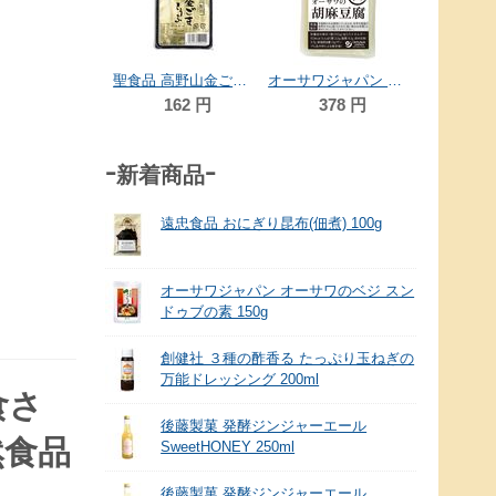
162
円
3
聖食品 高野山金ごま豆腐 100g
オーサワジャパン オーサワの胡麻豆腐（白） 100g
162
円
378
円
-新着商品-
遠忠食品 おにぎり昆布(佃煮) 100g
オーサワジャパン オーサワのベジ スン
ドゥブの素 150g
創健社 ３種の酢香る たっぷり玉ねぎの
万能ドレッシング 200ml
食さ
後藤製菓 発酵ジンジャーエール
然食品
SweetHONEY 250ml
後藤製菓 発酵ジンジャーエール