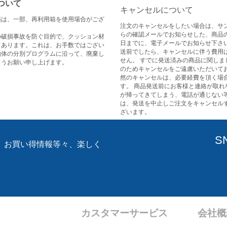
ついて
キャンセルについて
箱は、一部、再利用箱を使用場合がござ
注文のキャンセルをしたい場合は、サ
らの確認メールでお知らせした、商品
の破損事故を防ぐ目的で、クッション材
日までに、電子メールでお知らせ下さい
てあります。これは、お手数ではござい
送前でしたら、キャンセルに伴う費用
治体の分別プログラムに沿って、廃棄し
せん。 すでに発送済みの商品に関しま
ようお願い申し上げます。
のためキャンセルをご遠慮いただいてお
然のキャンセルは、必要経費を頂く場
す。 商品発送前にお客様と連絡が取れ
が帰ってきてしまう、電話が通じない
は、発送を中止しご注文をキャンセル
ざいます。
S
、お買い得情報等々、楽しく
。
カスタマーサービス
会社概