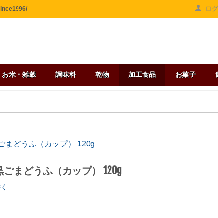
ロ
ce1996/
お米・雑穀
調味料
乾物
加工食品
お菓子
ごまどうふ（カップ） 120g
黒ごまどうふ（カップ） 120g
書く