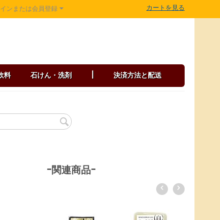
カートを見る
グインまたは会員登録
飲料
石けん・洗剤
|
決済方法と配送
-関連商品-
聖食品 高野山ごま豆腐 黒 120g