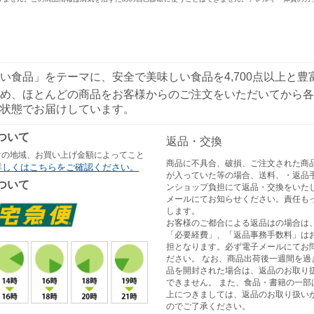
い食品」をテーマに、安全で美味しい食品を4,700点以上と
め、ほとんどの商品をお客様からのご注文をいただいてから各
状態でお届けしています。
ついて
返品・交換
けの地域、お買い上げ金額によってこと
商品に不具合、破損、ご注文された商
詳しくはこちらをご確認ください。
が入っていた等の場合、送料、・返品
ついて
ンショップ負担にて返品・交換をいた
メールにてお知らせください。責任も
します。
お客様のご都合による返品はの場合は
「必要経費」、「返品事務手数料」は
担となります。必ず電子メールにてお
ださい。 なお、商品出荷後一週間を過
品を開封された場合は、返品のお取り
できません。 また、食品・書籍の一部
上につきましては、返品のお取り扱い
のでご了承ください。