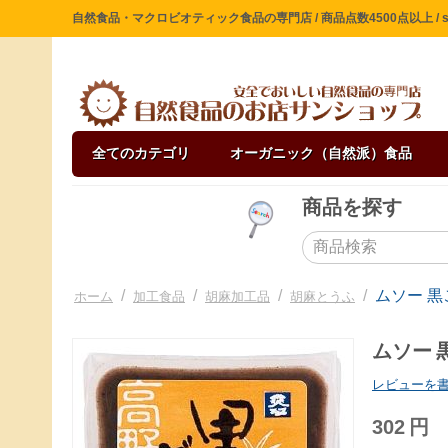
自然食品・マクロビオティック食品の専門店 / 商品点数4500点以上 / sin
全てのカテゴリ
オーガニック（自然派）食品
商品を探す
/
/
/
/
ムソー 黒
ホーム
加工食品
胡麻加工品
胡麻とうふ
ムソー 
レビューを
302
円