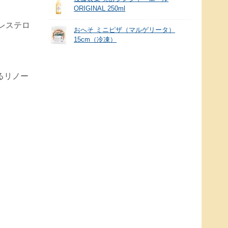
ORIGINAL 250ml
レステロ
おへそ ミニピザ（マルゲリータ）
15cm（冷凍）
るリノー