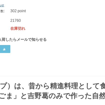
わせ
:
302 point
ト数
聖食品 高野山ごま豆腐 140g
聖食品 高野山ごま豆腐 白 120g
21760
270
円
162
円
在庫切れ
入荷したらメールで知らせる
ップ）は、昔から精進料理として
ごま」と吉野葛のみで作った自