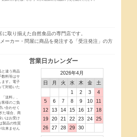
豊富に取り揃えた自然食品の専門店です。
メーカー・問屋に商品を発注する「受注発注」の方
営業日カレンダー
品と違う商品
2026年4月
手数料等はサ
します。電子
日
月
火
水
木
金
土
って対処いた
1
2
3
4
、「送料」、
5
6
7
8
9
10
11
お客様のご負
問い合わせく
12
13
14
15
16
17
18
ぎた場合、商
扱いはお受け
19
20
21
22
23
24
25
は製品の性質
26
27
28
29
30
が出来ません