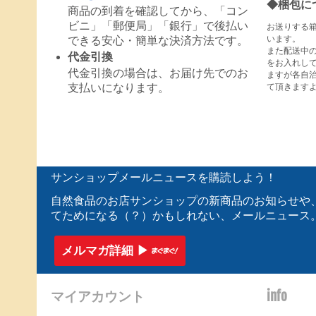
◆梱包に
商品の到着を確認してから、「コン
ビニ」「郵便局」「銀行」で後払い
お送りする
います。
できる安心・簡単な決済方法です。
また配送中
代金引換
をお入れし
代金引換の場合は、お届け先でのお
ますが各自
て頂きます
支払いになります。
サンショップメールニュースを購読しよう！
自然食品のお店サンショップの新商品のお知らせや
てためになる（？）かもしれない、メールニュース
メルマガ詳細 ▶︎
マイアカウント
info