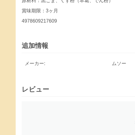
原材料：黒ごま、くず粉（本葛、でん粉）
賞味期限：3ヶ月
4978609217609
追加情報
メーカー:
ムソー
レビュー