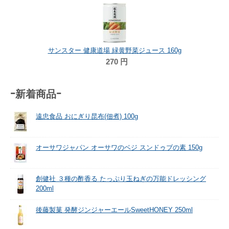
サンスター 健康道場 緑黄野菜ジュース 160g
270
円
-新着商品-
遠忠食品 おにぎり昆布(佃煮) 100g
オーサワジャパン オーサワのベジ スンドゥブの素 150g
創健社 ３種の酢香る たっぷり玉ねぎの万能ドレッシング
200ml
後藤製菓 発酵ジンジャーエールSweetHONEY 250ml