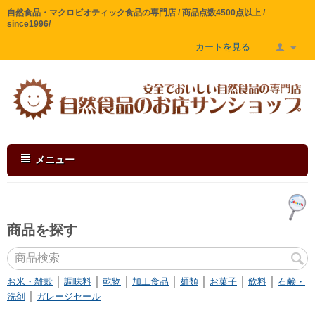
自然食品・マクロビオティック食品の専門店 / 商品点数4500点以上 /
since1996/
カートを見る
メニュー
商品を探す
｜
｜
｜
｜
｜
｜
｜
お米・雑穀
調味料
乾物
加工食品
麺類
お菓子
飲料
石鹸・
｜
洗剤
ガレージセール