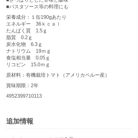
■パスタソース等の料理にも
栄養成分：１缶190gあたり
エネルギー 36ｋｃａｌ
たんぱく質 1.5ｇ
脂質 0.2ｇ
炭水化物 6.3ｇ
ナトリウム 19ｍｇ
食塩相当量 0.05ｇ
リコピン 15.0ｍｇ
原材料：有機栽培トマト（アメリカペルー産）
賞味期限：2年
4952399710113
追加情報