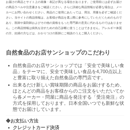
お届けの商品とサイト上の画像・表記が異なる場合があります。ご使用前には必ずお届け
の商品ラベルや注意書きをご確認ください。さらに詳細な商品情報が必要な場合は、メー
カーにお問い合わせください。商品のご使用にあたっては、用法、用量を必ずご確認くだ
さい。当サイトの商品情報は、お客様が商品を選ぶ際に参考にしていただくためのもので
あり、医師や薬剤師およびその他の資格をもった専門家の意見に代わるものではありませ
ん。この商品情報は病気を治すための自己診断に使うことはできません。アレルギー体質
の方、妊婦の方などは、かかりつけの医師にご相談のうえご購入ください。
自然食品のお店サンショップのこだわり
自然食品のお店サンショップでは「安全で美味しい食
品」をテーマに、安全で美味しい食品を4,700点以上
と豊富に取り揃えた自然食品の専門店です。
出来るだけ新しい賞味期限の商品をお届けするため、
ほとんどの商品をお客様からのご注文をいただいてか
ら各メーカー・問屋に商品を発注する「受注発注」の
方式を採用しております。日本全国いつでも新鮮な状
態でお届けしています。
◆お支払い方法
クレジットカード決済