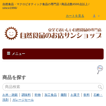
自然食品・マクロビオティック食品の専門店 / 商品点数4500点以上 /
since1996/
カートを見る
メニュー
商品を探す
｜
｜
｜
｜
｜
｜
｜
お米・雑穀
調味料
乾物
加工食品
麺類
お菓子
飲料
石鹸・
｜
洗剤
ガレージセール