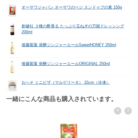
オーサワジャパン オーサワのベジ スンドゥブの素 150g
創健社 ３種の酢香る たっぷり玉ねぎの万能ドレッシング
200ml
後藤製菓 発酵ジンジャーエールSweetHONEY 250ml
後藤製菓 発酵ジンジャーエールORIGINAL 250ml
おへそ ミニピザ（マルゲリータ） 15cm（冷凍）
一緒にこんな商品も購入されています。