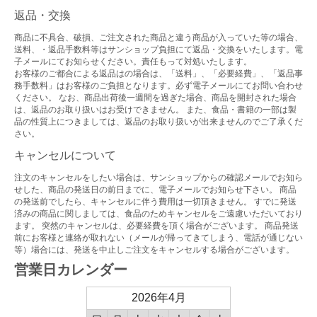
返品・交換
商品に不具合、破損、ご注文された商品と違う商品が入っていた等の場合、
送料、・返品手数料等はサンショップ負担にて返品・交換をいたします。電
子メールにてお知らせください。責任もって対処いたします。
お客様のご都合による返品はの場合は、「送料」、「必要経費」、「返品事
務手数料」はお客様のご負担となります。必ず電子メールにてお問い合わせ
ください。 なお、商品出荷後一週間を過ぎた場合、商品を開封された場合
は、返品のお取り扱いはお受けできません。 また、食品・書籍の一部は製
品の性質上につきましては、返品のお取り扱いが出来ませんのでご了承くだ
さい。
キャンセルについて
注文のキャンセルをしたい場合は、サンショップからの確認メールでお知ら
せした、商品の発送日の前日までに、電子メールでお知らせ下さい。 商品
の発送前でしたら、キャンセルに伴う費用は一切頂きません。 すでに発送
済みの商品に関しましては、食品のためキャンセルをご遠慮いただいており
ます。 突然のキャンセルは、必要経費を頂く場合がございます。 商品発送
前にお客様と連絡が取れない（メールが帰ってきてしまう、電話が通じない
等）場合には、発送を中止しご注文をキャンセルする場合がございます。
営業日カレンダー
2026年4月