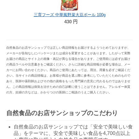
三育フーズ 中華風野菜大豆ボール 100g
430
円
自然食品のお店サンショップでは正しい商品情報をお届けするようつとめておりますが、
メーカーが告知なしにパッケージまたは成分を変更することがあります。したがって実際
お届けの商品とサイト上の画像・表記が異なる場合があります。ご使用前には必ずお届け
の商品ラベルや注意書きをご確認ください。さらに詳細な商品情報が必要な場合は、メー
カーにお問い合わせください。商品のご使用にあたっては、用法、用量を必ずご確認くだ
さい。当サイトの商品情報は、お客様が商品を選ぶ際に参考にしていただくためのもので
あり、医師や薬剤師およびその他の資格をもった専門家の意見に代わるものではありませ
ん。この商品情報は病気を治すための自己診断に使うことはできません。アレルギー体質
の方、妊婦の方などは、かかりつけの医師にご相談のうえご購入ください。
自然食品のお店サンショップのこだわり
自然食品のお店サンショップでは「安全で美味しい食
品」をテーマに、安全で美味しい食品を4,700点以上