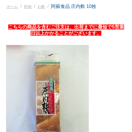
/
/
/
阿蘇食品 庄内麩 10枚
ホーム
乾物
お麩
こちらの商品を含むご注文は、出荷までに最短で5営業
日以上かかることがございます。