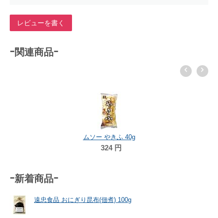
レビューを書く
-関連商品-
ムソー やきふ 40g
324
円
-新着商品-
遠忠食品 おにぎり昆布(佃煮) 100g