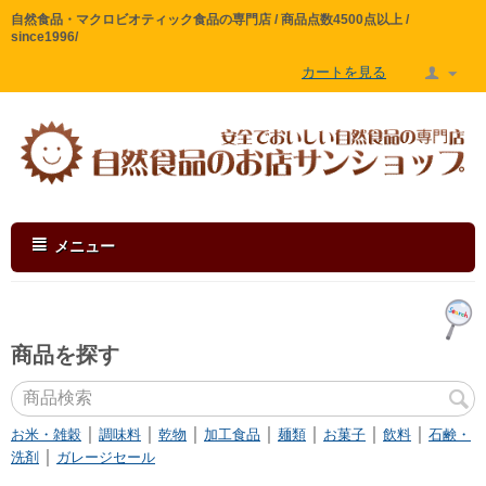
自然食品・マクロビオティック食品の専門店 / 商品点数4500点以上 /
since1996/
カートを見る
メニュー
商品を探す
｜
｜
｜
｜
｜
｜
｜
お米・雑穀
調味料
乾物
加工食品
麺類
お菓子
飲料
石鹸・
｜
洗剤
ガレージセール