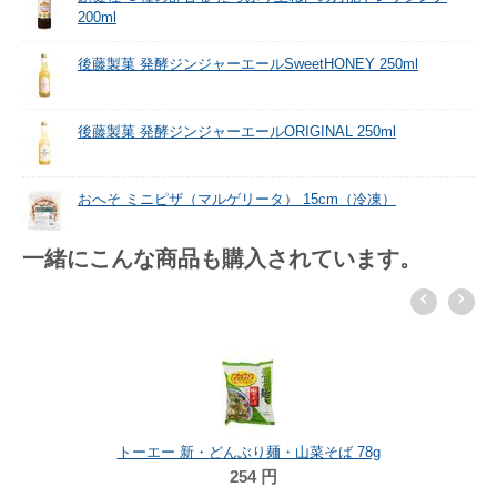
200ml
後藤製菓 発酵ジンジャーエールSweetHONEY 250ml
後藤製菓 発酵ジンジャーエールORIGINAL 250ml
おへそ ミニピザ（マルゲリータ） 15cm（冷凍）
一緒にこんな商品も購入されています。
トーエー 新・どんぶり麺・山菜そば 78g
254
円