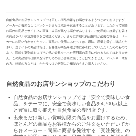
自然食品のお店サンショップでは正しい商品情報をお届けするようつとめておりますが、
メーカーが告知なしにパッケージまたは成分を変更することがあります。したがって実際
お届けの商品とサイト上の画像・表記が異なる場合があります。ご使用前には必ずお届け
の商品ラベルや注意書きをご確認ください。さらに詳細な商品情報が必要な場合は、メー
カーにお問い合わせください。商品のご使用にあたっては、用法、用量を必ずご確認くだ
さい。当サイトの商品情報は、お客様が商品を選ぶ際に参考にしていただくためのもので
あり、医師や薬剤師およびその他の資格をもった専門家の意見に代わるものではありませ
ん。この商品情報は病気を治すための自己診断に使うことはできません。アレルギー体質
の方、妊婦の方などは、かかりつけの医師にご相談のうえご購入ください。
自然食品のお店サンショップのこだわり
自然食品のお店サンショップでは「安全で美味しい食
品」をテーマに、安全で美味しい食品を4,700点以上
と豊富に取り揃えた自然食品の専門店です。
出来るだけ新しい賞味期限の商品をお届けするため、
ほとんどの商品をお客様からのご注文をいただいてか
ら各メーカー・問屋に商品を発注する「受注発注」の