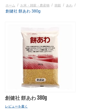
/
/
/
/
ホーム
お米・雑穀・農産物
雑穀
あわ
創健社 餅あわ 380g
創健社 餅あわ 380g
レビューを書く