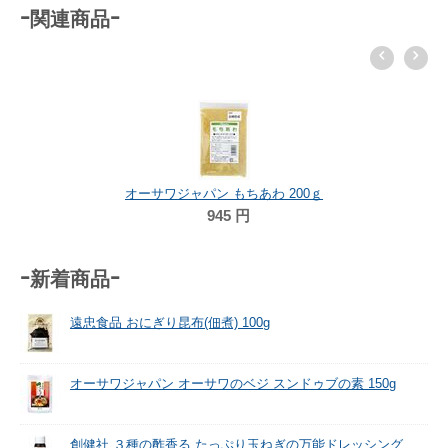
-関連商品-
オーサワジャパン もちあわ 200ｇ
945
円
-新着商品-
遠忠食品 おにぎり昆布(佃煮) 100g
オーサワジャパン オーサワのベジ スンドゥブの素 150g
創健社 ３種の酢香る たっぷり玉ねぎの万能ドレッシング