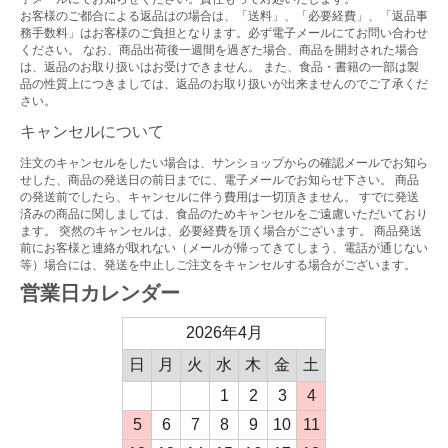
お客様のご都合による返品はの場合は、「送料」、「必要経費」、「返品事
務手数料」はお客様のご負担となります。必ず電子メールにてお問い合わせ
ください。 なお、商品出荷後一週間を過ぎた場合、商品を開封された場合
は、返品のお取り扱いはお受けできません。 また、食品・書籍の一部は製
品の性質上につきましては、返品のお取り扱いが出来ませんのでご了承くだ
さい。
キャンセルについて
注文のキャンセルをしたい場合は、サンショップからの確認メールでお知ら
せした、商品の発送日の前日までに、電子メールでお知らせ下さい。 商品
の発送前でしたら、キャンセルに伴う費用は一切頂きません。 すでに発送
済みの商品に関しましては、食品のためキャンセルをご遠慮いただいており
ます。 突然のキャンセルは、必要経費を頂く場合がございます。 商品発送
前にお客様と連絡が取れない（メールが帰ってきてしまう、電話が通じない
等）場合には、発送を中止しご注文をキャンセルする場合がございます。
営業日カレンダー
2026年4月
日
月
火
水
木
金
土
1
2
3
4
5
6
7
8
9
10
11