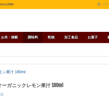
ロ
ce1996/
お米・雑穀
調味料
乾物
加工食品
お菓子
果汁 180ml
オーガニックレモン果汁 180ml
書く