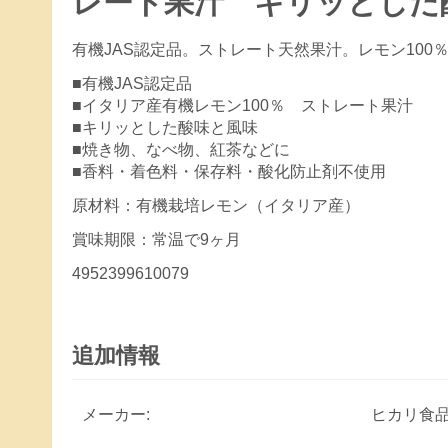
レート果汁 キリッとした
有機JAS認定品。ストレート天然果汁。レモン10
■有機JAS認定品
■イタリア産有機レモン100％ ストレート果汁
■キリッとした酸味と風味
■焼き物、なべ物、紅茶などに
■香料・着色料・保存料・酸化防止剤不使用
原材料：有機栽培レモン（イタリア産）
賞味期限：常温で9ヶ月
4952399610079
追加情報
メーカー:
ヒカリ食