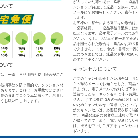
が入っていた等の場合、送料、・返品
ついて
ンショップ負担にて返品・交換をいた
メールにてお知らせください。責任も
します。
お客様のご都合による返品はの場合は
「必要経費」、「返品事務手数料」は
担となります。必ず電子メールにてお
ださい。 なお、商品出荷後一週間を過
品を開封された場合は、返品のお取り
できません。 また、食品・書籍の一部
上につきましては、返品のお取り扱い
のでご了承ください。
ついて
キャンセルについて
箱は、一部、再利用箱を使用場合がござ
注文のキャンセルをしたい場合は、サ
らの確認メールでお知らせした、商品
の破損事故を防ぐ目的で、クッション材
日までに、電子メールでお知らせ下さい
てあります。これは、お手数ではござい
送前でしたら、キャンセルに伴う費用
治体の分別プログラムに沿って、廃棄し
せん。 すでに発送済みの商品に関しま
ようお願い申し上げます。
のためキャンセルをご遠慮いただいてお
然のキャンセルは、必要経費を頂く場
す。 商品発送前にお客様と連絡が取れ
が帰ってきてしまう、電話が通じない
は、発送を中止しご注文をキャンセル
ざいます。