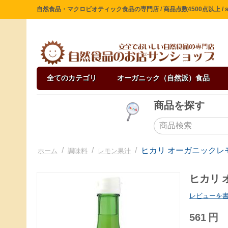
自然食品・マクロビオティック食品の専門店 / 商品点数4500点以上 / sin
全てのカテゴリ
オーガニック（自然派）食品
商品を探す
/
/
/
ヒカリ オーガニックレモン
ホーム
調味料
レモン果汁
ヒカリ 
レビューを
561
円