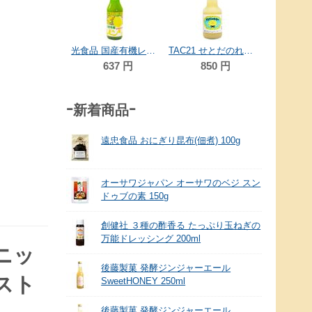
広島ゆたか農協 生レモンしぼり 100ml
光食品 国産有機レモン果汁 100ml
TAC21 せとだのれもん 150ml
540
円
637
円
850
円
-新着商品-
遠忠食品 おにぎり昆布(佃煮) 100g
オーサワジャパン オーサワのベジ スン
ドゥブの素 150g
創健社 ３種の酢香る たっぷり玉ねぎの
万能ドレッシング 200ml
ニッ
後藤製菓 発酵ジンジャーエール
スト
SweetHONEY 250ml
後藤製菓 発酵ジンジャーエール