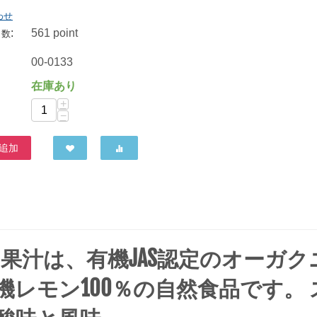
わせ
:
561 point
ト数
ヒカリ オーガニックレモン果汁 300g
ムソー レモン100%しぼりたて 180ml
00-0133
788
円
572
円
在庫あり
+
−
追加
果汁は、有機JAS認定のオーガク
レモン100％の自然食品です。 