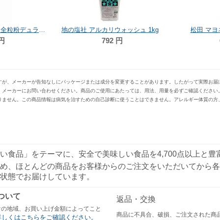
創健社 ジロロモーニ 全粒粉デュラム小麦 有機スパゲッティ 500g
地の塩社 アルカリウォッシュ 1kg
松田 マヨ
円
792
円
すが、メーカーが告知なしにパッケージまたは成分を変更することがあります。したがって実際お届
、メーカーにお問い合わせください。商品のご使用にあたっては、用法、用量を必ずご確認ください
りません。この商品情報は病気を治すための自己診断に使うことはできません。アレルギー体質の方
い食品」をテーマに、安全で美味しい食品を4,700点以上と
め、ほとんどの商品をお客様からのご注文をいただいてから各
状態でお届けしています。
ついて
返品・交換
けの地域、お買い上げ金額によってこと
商品に不具合、破損、ご注文された商
詳しくはこちらをご確認ください。