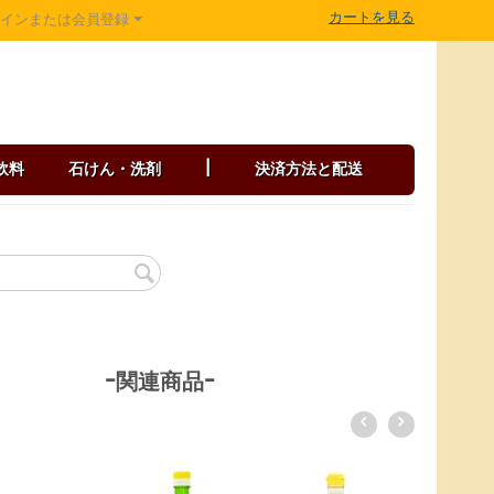
カートを見る
グインまたは会員登録
飲料
石けん・洗剤
|
決済方法と配送
-関連商品-