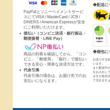
◆配送に
PayPalとソニーペイメントサービ
スにてVISA / MasterCard / JCB /
DINERS / American Expressが安全
にご利用いただけます。
後払い（コンビニ決済・銀行振込・
郵便振替・LINE Pay）
◆梱包に
商品の到着を確認してから、「コン
ビニ」「郵便局」「銀行」で後払い
お送りする
います。
できる安心・簡単な決済方法です。
また配送中
代金引換
をお入れし
代金引換の場合は、お届け先でのお
ますが各自
て頂きます
支払いになります。