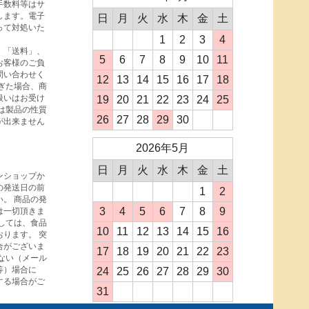
手数料等はサ
します。電子
日
月
火
水
木
金
土
って対処いた
1
2
3
4
、「送料」、
5
6
7
8
9
10
11
お客様のご負
問い合わせく
12
13
14
15
16
17
18
ぎた場合、商
扱いはお受け
19
20
21
22
23
24
25
は製品の性質
26
27
28
29
30
が出来ません
2026年5月
日
月
火
水
木
金
土
ンショップか
の発送日の前
1
2
。 商品の発
3
4
5
6
7
8
9
は一切頂きま
しては、食品
10
11
12
13
14
15
16
ります。 突
合がございま
17
18
19
20
21
22
23
ない（メール
等）場合に
24
25
26
27
28
29
30
する場合がご
31