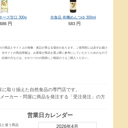
ネーズ甘口 300g
光食品 有機めんつゆ 300ml
686
円
583
円
けの商品とサイト上の画像・表記が異なる場合があります。ご使用前には必ずお届け
。当サイトの商品情報は、お客様が商品を選ぶ際に参考にしていただくためのもので
、妊婦の方などは、かかりつけの医師にご相談のうえご購入ください。
豊富に取り揃えた自然食品の専門店です。
メーカー・問屋に商品を発注する「受注発注」の方
営業日カレンダー
品と違う商品
2026年4月