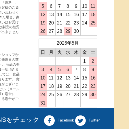
、「送料」、
5
6
7
8
9
10
11
お客様のご負
問い合わせく
12
13
14
15
16
17
18
ぎた場合、商
扱いはお受け
19
20
21
22
23
24
25
は製品の性質
26
27
28
29
30
が出来ません
2026年5月
日
月
火
水
木
金
土
ンショップか
の発送日の前
1
2
。 商品の発
3
4
5
6
7
8
9
は一切頂きま
しては、食品
10
11
12
13
14
15
16
ります。 突
合がございま
17
18
19
20
21
22
23
ない（メール
等）場合に
24
25
26
27
28
29
30
する場合がご
31
NSをチェック
Facebook
Twitter