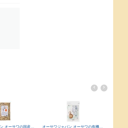
内堀醸
オーサワジャパン オーサワの国産有機十六穀米 300g
オーサワジャパン オーサワの有機すりごま(白) 70g