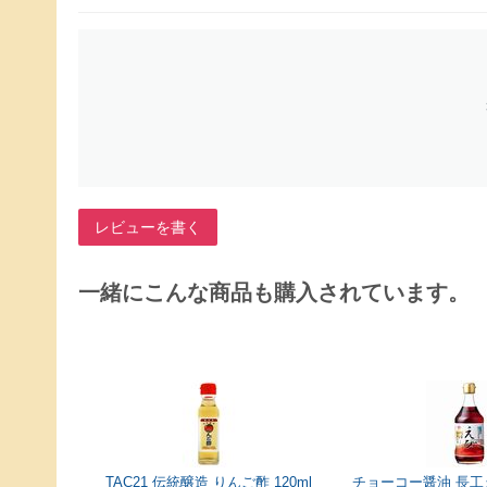
レビューを書く
一緒にこんな商品も購入されています。
115g
TAC21 伝統醸造 りんご酢 120ml