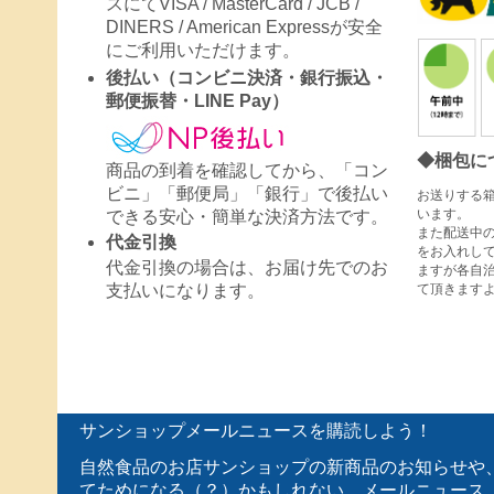
スにてVISA / MasterCard / JCB /
DINERS / American Expressが安全
にご利用いただけます。
後払い（コンビニ決済・銀行振込・
郵便振替・LINE Pay）
◆梱包に
商品の到着を確認してから、「コン
ビニ」「郵便局」「銀行」で後払い
お送りする
います。
できる安心・簡単な決済方法です。
また配送中
代金引換
をお入れし
代金引換の場合は、お届け先でのお
ますが各自
て頂きます
支払いになります。
サンショップメールニュースを購読しよう！
自然食品のお店サンショップの新商品のお知らせや
てためになる（？）かもしれない、メールニュース