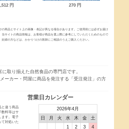
,512
円
270
円
けの商品とサイト上の画像・表記が異なる場合があります。ご使用前には必ずお届け
。当サイトの商品情報は、お客様が商品を選ぶ際に参考にしていただくためのもので
、妊婦の方などは、かかりつけの医師にご相談のうえご購入ください。
豊富に取り揃えた自然食品の専門店です。
メーカー・問屋に商品を発注する「受注発注」の方
営業日カレンダー
品と違う商品
2026年4月
手数料等はサ
します。電子
日
月
火
水
木
金
土
って対処いた
1
2
3
4