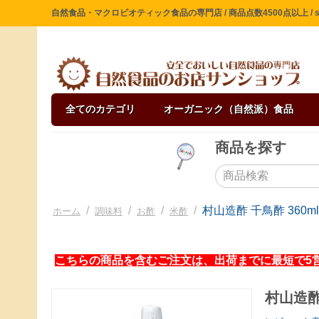
自然食品・マクロビオティック食品の専門店 / 商品点数4500点以上 / sin
全てのカテゴリ
オーガニック（自然派）食品
商品を探す
/
/
/
/
村山造酢 千鳥酢 360ml
ホーム
調味料
お酢
米酢
こちらの商品を含むご注文は、出荷までに最短で5
村山造酢 