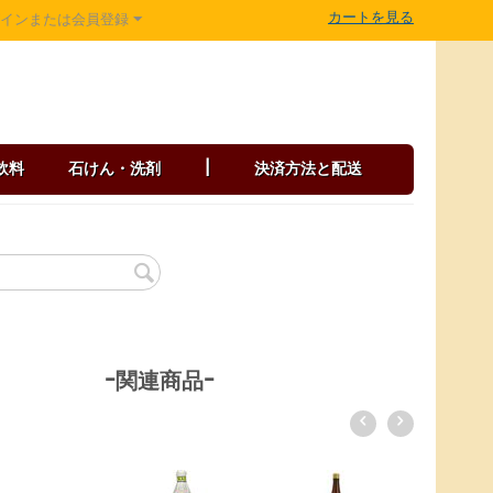
カートを見る
グインまたは会員登録
飲料
石けん・洗剤
|
決済方法と配送
-関連商品-