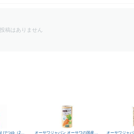
投稿はありません
チョーコー醤油 長工えびつゆ（2倍希釈） 400ml
オーサワジャパン オーサワの国産有機人参ジュース 125ml