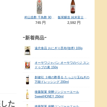
75
飯尾醸造 純米富士酢 900ml
村山造酢 千鳥酢 900ml
飯尾醸造 純米富士酢 1.8L
1,512
円
745
円
2,592
円
-新着商品-
遠忠食品 おにぎり昆布(佃煮) 100g
オーサワジャパン オーサワのベジ スン
ドゥブの素 150g
創健社 ３種の酢香る たっぷり玉ねぎの
万能ドレッシング 200ml
後藤製菓 発酵ジンジャーエール
SweetHONEY 250ml
醸した
後藤製菓 発酵ジンジャーエール