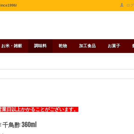
ロ
ce1996/
お米・雑穀
調味料
乾物
加工食品
お菓子
営業日以上かかることがございます。
千鳥酢 360ml