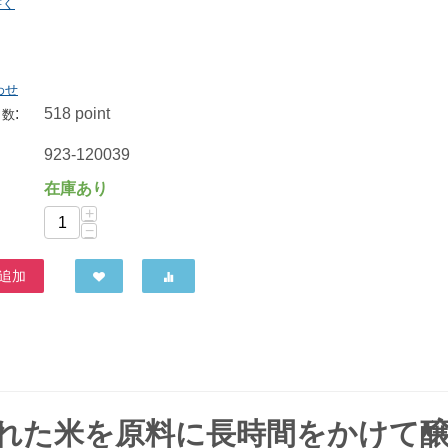
書く
マルシマ 有機純米酢 900ml
わせ
1,296
円
:
518 point
ト数
923-120039
在庫あり
+
−
追加
された米を原料に長時間をかけて