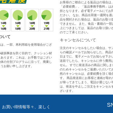
お客様のご都合による返品はの場合は
「必要経費」、「返品事務手数料」は
担となります。必ず電子メールにてお
ださい。 なお、商品出荷後一週間を過
品を開封された場合は、返品のお取り
できません。 また、食品・書籍の一部
上につきましては、返品のお取り扱い
のでご了承ください。
ついて
キャンセルについて
箱は、一部、再利用箱を使用場合がござ
注文のキャンセルをしたい場合は、サ
らの確認メールでお知らせした、商品
の破損事故を防ぐ目的で、クッション材
日までに、電子メールでお知らせ下さい
てあります。これは、お手数ではござい
送前でしたら、キャンセルに伴う費用
治体の分別プログラムに沿って、廃棄し
せん。 すでに発送済みの商品に関しま
ようお願い申し上げます。
のためキャンセルをご遠慮いただいてお
然のキャンセルは、必要経費を頂く場
す。 商品発送前にお客様と連絡が取れ
が帰ってきてしまう、電話が通じない
は、発送を中止しご注文をキャンセル
ざいます。
S
、お買い得情報等々、楽しく
。