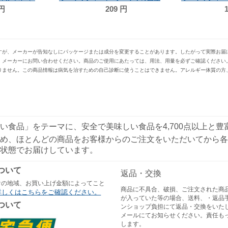
円
209
円
1
すが、メーカーが告知なしにパッケージまたは成分を変更することがあります。したがって実際お届
、メーカーにお問い合わせください。商品のご使用にあたっては、用法、用量を必ずご確認ください
りません。この商品情報は病気を治すための自己診断に使うことはできません。アレルギー体質の方
い食品」をテーマに、安全で美味しい食品を4,700点以上と
め、ほとんどの商品をお客様からのご注文をいただいてから各
状態でお届けしています。
ついて
返品・交換
けの地域、お買い上げ金額によってこと
商品に不具合、破損、ご注文された商
詳しくはこちらをご確認ください。
が入っていた等の場合、送料、・返品
ついて
ンショップ負担にて返品・交換をいた
メールにてお知らせください。責任も
します。