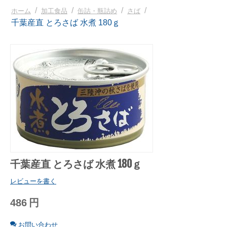
/
/
/
/
ホーム
加工食品
缶詰・瓶詰め
さば
千葉産直 とろさば 水煮 180ｇ
千葉産直 とろさば 水煮 180ｇ
レビューを書く
486
円
お問い合わせ