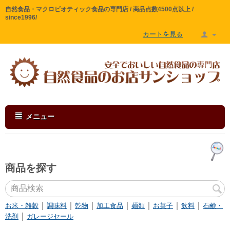
自然食品・マクロビオティック食品の専門店 / 商品点数4500点以上 /
since1996/
カートを見る
メニュー
商品を探す
｜
｜
｜
｜
｜
｜
｜
お米・雑穀
調味料
乾物
加工食品
麺類
お菓子
飲料
石鹸・
｜
洗剤
ガレージセール