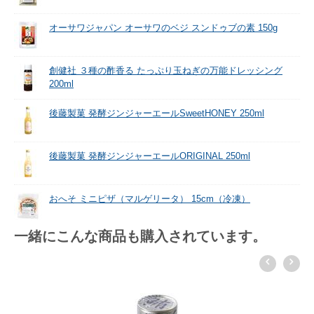
オーサワジャパン オーサワのベジ スンドゥブの素 150g
創健社 ３種の酢香る たっぷり玉ねぎの万能ドレッシング
200ml
後藤製菓 発酵ジンジャーエールSweetHONEY 250ml
後藤製菓 発酵ジンジャーエールORIGINAL 250ml
おへそ ミニピザ（マルゲリータ） 15cm（冷凍）
一緒にこんな商品も購入されています。