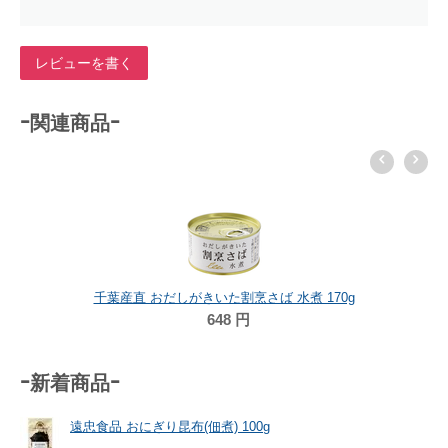
レビューを書く
-関連商品-
千葉産直 おだしがきいた割烹さば 水煮 170g
648
円
-新着商品-
遠忠食品 おにぎり昆布(佃煮) 100g