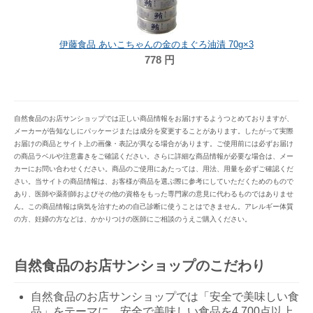
伊藤食品 あいこちゃんの金のまぐろ油漬 70g×3
778
円
自然食品のお店サンショップでは正しい商品情報をお届けするようつとめておりますが、
メーカーが告知なしにパッケージまたは成分を変更することがあります。したがって実際
お届けの商品とサイト上の画像・表記が異なる場合があります。ご使用前には必ずお届け
の商品ラベルや注意書きをご確認ください。さらに詳細な商品情報が必要な場合は、メー
カーにお問い合わせください。商品のご使用にあたっては、用法、用量を必ずご確認くだ
さい。当サイトの商品情報は、お客様が商品を選ぶ際に参考にしていただくためのもので
あり、医師や薬剤師およびその他の資格をもった専門家の意見に代わるものではありませ
ん。この商品情報は病気を治すための自己診断に使うことはできません。アレルギー体質
の方、妊婦の方などは、かかりつけの医師にご相談のうえご購入ください。
自然食品のお店サンショップのこだわり
自然食品のお店サンショップでは「安全で美味しい食
品」をテーマに、安全で美味しい食品を4,700点以上