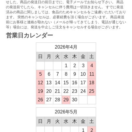
せした、商品の発送日の前日までに、電子メールでお知らせ下さい。 商品
の発送前でしたら、キャンセルに伴う費用は一切頂きません。 すでに発送
済みの商品に関しましては、食品のためキャンセルをご遠慮いただいており
ます。 突然のキャンセルは、必要経費を頂く場合がございます。 商品発送
前にお客様と連絡が取れない（メールが帰ってきてしまう、電話が通じない
等）場合には、発送を中止しご注文をキャンセルする場合がございます。
営業日カレンダー
2026年4月
日
月
火
水
木
金
土
1
2
3
4
5
6
7
8
9
10
11
12
13
14
15
16
17
18
19
20
21
22
23
24
25
26
27
28
29
30
2026年5月
日
月
火
水
木
金
土
1
2