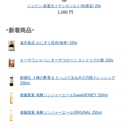
ジュゲン 超還元イヤシロソルト(弥盛塩) 20g
1,080
円
-新着商品-
遠忠食品 おにぎり昆布(佃煮) 100g
オーサワジャパン オーサワのベジ スンドゥブの素 150g
創健社 ３種の酢香る たっぷり玉ねぎの万能ドレッシング
200ml
後藤製菓 発酵ジンジャーエールSweetHONEY 250ml
後藤製菓 発酵ジンジャーエールORIGINAL 250ml