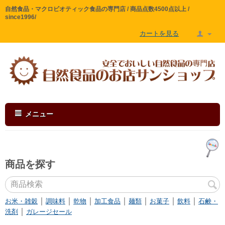
自然食品・マクロビオティック食品の専門店 / 商品点数4500点以上 /
since1996/
カートを見る
メニュー
商品を探す
｜
｜
｜
｜
｜
｜
｜
お米・雑穀
調味料
乾物
加工食品
麺類
お菓子
飲料
石鹸・
｜
洗剤
ガレージセール