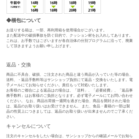
◆梱包について
お送りする箱は、一部、再利用箱を使用場合がございます。
また配送中の破損事故を防ぐ目的で、クッション材をお入れしてあります。
これは、お手数ではございますが各自治体の分別プログラムに沿って、廃棄
して頂きますようお願い申し上げます。
返品・交換
商品に不具合、破損、ご注文された商品と違う商品が入っていた等の場合、
送料、・返品手数料等はサンショップ負担にて返品・交換をいたします。電
子メールにてお知らせください。責任もって対処いたします。
お客様のご都合による返品はの場合は、「送料」、「必要経費」、「返品事
務手数料」はお客様のご負担となります。必ず電子メールにてお問い合わせ
ください。 なお、商品出荷後一週間を過ぎた場合、商品を開封された場合
は、返品のお取り扱いはお受けできません。 また、食品・書籍の一部は製
品の性質上につきましては、返品のお取り扱いが出来ませんのでご了承くだ
さい。
キャンセルについて
注文のキャンセルをしたい場合は、サンショップからの確認メールでお知ら