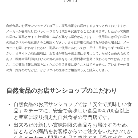
自然食品のお店サンショップでは正しい商品情報をお届けするようつとめておりますが、
メーカーが告知なしにパッケージまたは成分を変更することがあります。したがって実際
お届けの商品とサイト上の画像・表記が異なる場合があります。ご使用前には必ずお届け
の商品ラベルや注意書きをご確認ください。さらに詳細な商品情報が必要な場合は、メー
カーにお問い合わせください。商品のご使用にあたっては、用法、用量を必ずご確認くだ
さい。当サイトの商品情報は、お客様が商品を選ぶ際に参考にしていただくためのもので
あり、医師や薬剤師およびその他の資格をもった専門家の意見に代わるものではありませ
ん。この商品情報は病気を治すための自己診断に使うことはできません。アレルギー体質
の方、妊婦の方などは、かかりつけの医師にご相談のうえご購入ください。
自然食品のお店サンショップのこだわり
自然食品のお店サンショップでは「安全で美味しい食
品」をテーマに、安全で美味しい食品を4,700点以上
と豊富に取り揃えた自然食品の専門店です。
出来るだけ新しい賞味期限の商品をお届けするため、
ほとんどの商品をお客様からのご注文をいただいてか
ら各メーカー・問屋に商品を発注する「受注発注」の