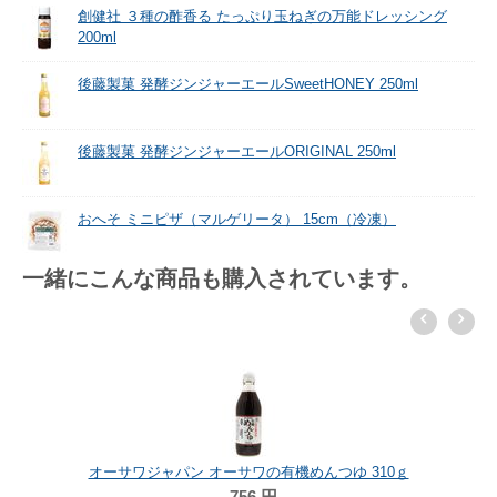
創健社 ３種の酢香る たっぷり玉ねぎの万能ドレッシング
200ml
後藤製菓 発酵ジンジャーエールSweetHONEY 250ml
後藤製菓 発酵ジンジャーエールORIGINAL 250ml
おへそ ミニピザ（マルゲリータ） 15cm（冷凍）
一緒にこんな商品も購入されています。
オーサワジャパン オーサワの有機めんつゆ 310ｇ
756
円