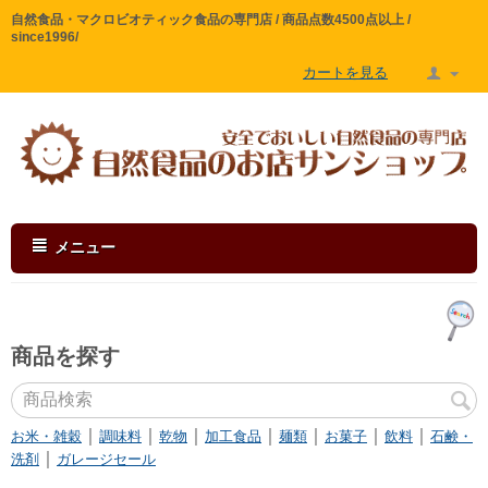
自然食品・マクロビオティック食品の専門店 / 商品点数4500点以上 /
since1996/
カートを見る
メニュー
商品を探す
｜
｜
｜
｜
｜
｜
｜
お米・雑穀
調味料
乾物
加工食品
麺類
お菓子
飲料
石鹸・
｜
洗剤
ガレージセール