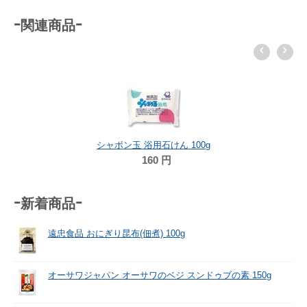
-関連商品-
シャボン玉 浴用石けん 100g
160
円
-新着商品-
遠忠食品 おにぎり昆布(佃煮) 100g
オーサワジャパン オーサワのベジ スンドゥブの素 150g