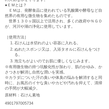
●ＥＭとは？
ＥＭは、発酵食品に使われている乳酸菌や酵母など自
然界の有用な微生物を集めたものです。
世界１３０ヶ国以上で活用され、多くの政府やＮＧＯ
が、河川や湖の浄化に使用しています。
［使用方法］
石けんは水切れのよい容器に入れる。
ぬれたスポンジ又は、入浴タオルに石けんをつけ
る。
泡立ちがよいのでお肌に優しくなじみます。
※有用微生物の持つ坑酸化性が加わり、肌のかゆみ、か
さつきが解消し自然な潤いを実感。
※カラダについた汗の臭いや体臭の悩みを解消すると同
時に、お風呂のイヤな臭いやカビや汚れを抑えて、清掃
の手間が大幅減少。
原材料：石けん素地
4901797005734