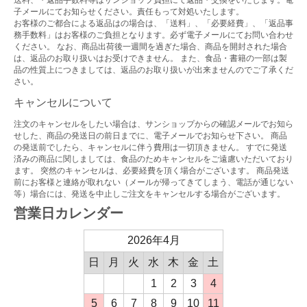
送料、・返品手数料等はサンショップ負担にて返品・交換をいたします。電
子メールにてお知らせください。責任もって対処いたします。
お客様のご都合による返品はの場合は、「送料」、「必要経費」、「返品事
務手数料」はお客様のご負担となります。必ず電子メールにてお問い合わせ
ください。 なお、商品出荷後一週間を過ぎた場合、商品を開封された場合
は、返品のお取り扱いはお受けできません。 また、食品・書籍の一部は製
品の性質上につきましては、返品のお取り扱いが出来ませんのでご了承くだ
さい。
キャンセルについて
注文のキャンセルをしたい場合は、サンショップからの確認メールでお知ら
せした、商品の発送日の前日までに、電子メールでお知らせ下さい。 商品
の発送前でしたら、キャンセルに伴う費用は一切頂きません。 すでに発送
済みの商品に関しましては、食品のためキャンセルをご遠慮いただいており
ます。 突然のキャンセルは、必要経費を頂く場合がございます。 商品発送
前にお客様と連絡が取れない（メールが帰ってきてしまう、電話が通じない
等）場合には、発送を中止しご注文をキャンセルする場合がございます。
営業日カレンダー
2026年4月
日
月
火
水
木
金
土
1
2
3
4
5
6
7
8
9
10
11