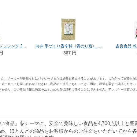
笛木醤油 金笛ごまドレッシング 230ml
向井 手づくり香辛料〈青のり粉〉 4g
吉良食品 乾
円
367
円
すが、メーカーが告知なしにパッケージまたは成分を変更することがあります。したがって実際お届
、メーカーにお問い合わせください。商品のご使用にあたっては、用法、用量を必ずご確認ください
りません。この商品情報は病気を治すための自己診断に使うことはできません。アレルギー体質の方
い食品」をテーマに、安全で美味しい食品を4,700点以上と
め、ほとんどの商品をお客様からのご注文をいただいてから各