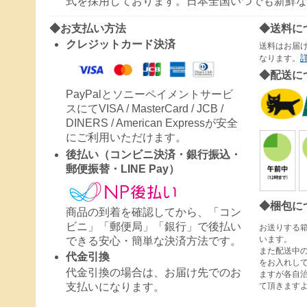
式を採用しております。日本全国いつでも新鮮な
◆お支払い方法
◆送料に
クレジットカード決済
送料はお届
なります。
◆配送に
PayPalとソニーペイメントサービ
スにてVISA / MasterCard / JCB /
DINERS / American Expressが安全
にご利用いただけます。
後払い（コンビニ決済・銀行振込・
郵便振替・LINE Pay）
◆梱包に
商品の到着を確認してから、「コン
ビニ」「郵便局」「銀行」で後払い
お送りする
います。
できる安心・簡単な決済方法です。
また配送中
代金引換
をお入れし
代金引換の場合は、お届け先でのお
ますが各自
て頂きます
支払いになります。