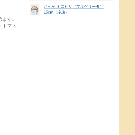
おへそ ミニピザ（マルゲリータ）
15cm（冷凍）
めます。
・トマト
。