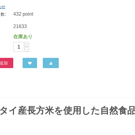
わせ
:
432 point
ト数
21633
在庫あり
+
−
追加
、タイ産長方米を使用した自然食