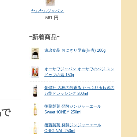
ヤムヤムジャパン 玄米ビーフン 40g×3個
561
円
-新着商品-
遠忠食品 おにぎり昆布(佃煮) 100g
オーサワジャパン オーサワのベジ スン
ドゥブの素 150g
創健社 ３種の酢香る たっぷり玉ねぎの
万能ドレッシング 200ml
後藤製菓 発酵ジンジャーエール
品で
SweetHONEY 250ml
後藤製菓 発酵ジンジャーエール
ORIGINAL 250ml