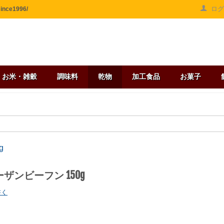
ロ
ce1996/
お米・雑穀
調味料
乾物
加工食品
お菓子
g
ーザンビーフン 150g
書く