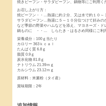
焼きビーフン・サラダビーフン、鍋物等にご利用く
お召し上がり方：
焼ビーフン・・…熱湯に約２分、又は水で約１０～
サラダビーフン…熱湯に５～１０分位つけて好みの
など季節の野菜やハムなどを添え、マヨネーズ・ド
鍋ものに ・・… しらたき・はるさめ同様にご利
栄養成分：100ｇ当たり
カロリー 363ｋｃａｌ
たんぱく質 6.8ｇ
脂質 0.9ｇ
炭水化物 81.8ｇ
ナトリウム 21.39ｍｇ
カルシウム 23.12ｍｇ
原材料：米澱粉（タイ産）
賞味期限：2年
追加情報