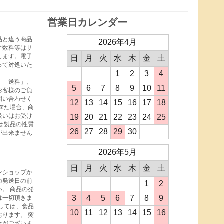
営業日カレンダー
品と違う商品
2026年4月
手数料等はサ
します。電子
日
月
火
水
木
金
土
って対処いた
1
2
3
4
、「送料」、
5
6
7
8
9
10
11
お客様のご負
問い合わせく
12
13
14
15
16
17
18
ぎた場合、商
扱いはお受け
19
20
21
22
23
24
25
は製品の性質
26
27
28
29
30
が出来ません
2026年5月
日
月
火
水
木
金
土
ンショップか
の発送日の前
1
2
。 商品の発
3
4
5
6
7
8
9
は一切頂きま
しては、食品
10
11
12
13
14
15
16
ります。 突
合がございま