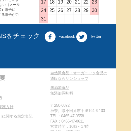
17
18
19
20
21
22
23
ない（メール
等）場合に
24
25
26
27
28
29
30
する場合がご
31
NSをチェック
Facebook
Twitter
自然派食品・オーガニック食品の
要
通販ならサンショップ
無添加食品
無添加調味料
約
〒250-0872
保護方針
神奈川県小田原市中里194-6-103
TEL：0465-47-0558
引に関する規定表記
FAX：0465-47-0611
営業時間：10時～17時