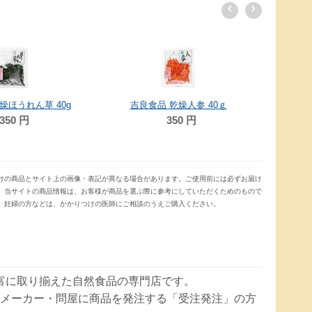
吉良
燥ほうれん草 40g
吉良食品 乾燥人参 40ｇ
350
円
350
円
けの商品とサイト上の画像・表記が異なる場合があります。ご使用前には必ずお届け
。当サイトの商品情報は、お客様が商品を選ぶ際に参考にしていただくためのもので
、妊婦の方などは、かかりつけの医師にご相談のうえご購入ください。
豊富に取り揃えた自然食品の専門店です。
メーカー・問屋に商品を発注する「受注発注」の方