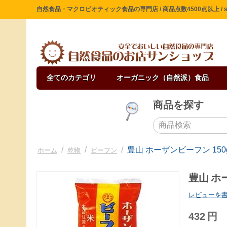
自然食品・マクロビオティック食品の専門店 / 商品点数4500点以上 / sin
全てのカテゴリ
オーガニック（自然派）食品
商品を探す
/
/
/
豊山 ホーザンビーフン 150
ホーム
乾物
ビーフン
豊山 ホ
レビューを
432
円