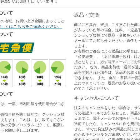
状態でお届けしています。
ついて
返品・交換
けの地域、お買い上げ金額によってこと
商品に不具合、破損、ご注文された商
詳しくはこちらをご確認ください。
が入っていた等の場合、送料、・返品
ついて
ンショップ負担にて返品・交換をいた
メールにてお知らせください。責任も
します。
お客様のご都合による返品はの場合は
「必要経費」、「返品事務手数料」は
担となります。必ず電子メールにてお
ださい。 なお、商品出荷後一週間を過
品を開封された場合は、返品のお取り
できません。 また、食品・書籍の一部
上につきましては、返品のお取り扱い
のでご了承ください。
ついて
キャンセルについて
箱は、一部、再利用箱を使用場合がござ
注文のキャンセルをしたい場合は、サ
らの確認メールでお知らせした、商品
の破損事故を防ぐ目的で、クッション材
日までに、電子メールでお知らせ下さい
てあります。これは、お手数ではござい
送前でしたら、キャンセルに伴う費用
治体の分別プログラムに沿って、廃棄し
せん。 すでに発送済みの商品に関しま
ようお願い申し上げます。
のためキャンセルをご遠慮いただいてお
然のキャンセルは、必要経費を頂く場