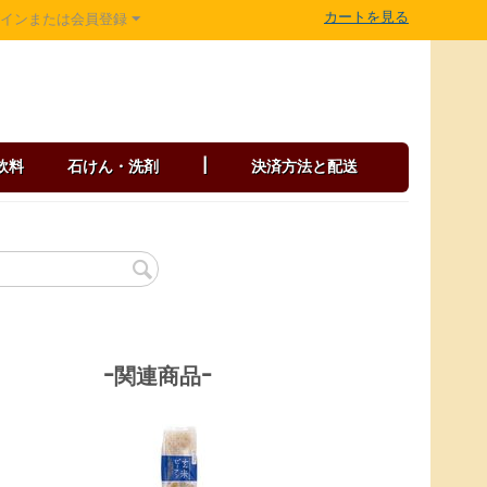
カートを見る
グインまたは会員登録
飲料
石けん・洗剤
|
決済方法と配送
-関連商品-