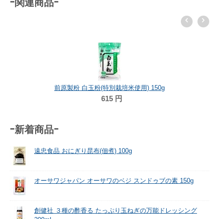
-関連商品-
前原製粉 白玉粉(特別栽培米使用) 150g
615
円
-新着商品-
遠忠食品 おにぎり昆布(佃煮) 100g
オーサワジャパン オーサワのベジ スンドゥブの素 150g
創健社 ３種の酢香る たっぷり玉ねぎの万能ドレッシング