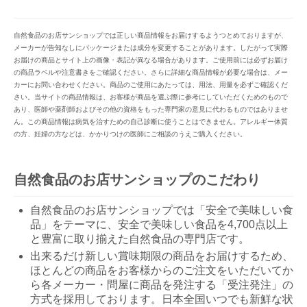
自然食品のお店サンショップでは正しい商品情報をお届けするようつとめておりますが、
メーカーが告知なしにパッケージまたは成分を変更することがあります。したがって実際
お届けの商品とサイト上の画像・表記が異なる場合があります。ご使用前には必ずお届け
の商品ラベルや注意書きをご確認ください。さらに詳細な商品情報が必要な場合は、メー
カーにお問い合わせください。商品のご使用にあたっては、用法、用量を必ずご確認くだ
さい。当サイトの商品情報は、お客様が商品を選ぶ際に参考にしていただくためのもので
あり、医師や薬剤師およびその他の資格をもった専門家の意見に代わるものではありませ
ん。この商品情報は病気を治すための自己診断に使うことはできません。アレルギー体質
の方、妊婦の方などは、かかりつけの医師にご相談のうえご購入ください。
自然食品のお店サンショップのこだわり
自然食品のお店サンショップでは「安全で美味しい食
品」をテーマに、安全で美味しい食品を4,700点以上
と豊富に取り揃えた自然食品の専門店です。
出来るだけ新しい賞味期限の商品をお届けするため、
ほとんどの商品をお客様からのご注文をいただいてか
ら各メーカー・問屋に商品を発注する「受注発注」の
方式を採用しております。日本全国いつでも新鮮な状