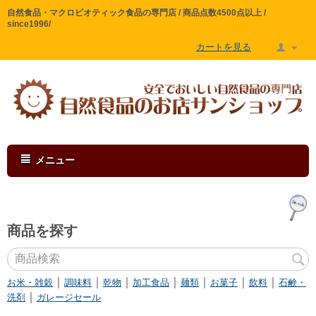
自然食品・マクロビオティック食品の専門店 / 商品点数4500点以上 /
since1996/
カートを見る
メニュー
商品を探す
｜
｜
｜
｜
｜
｜
｜
お米・雑穀
調味料
乾物
加工食品
麺類
お菓子
飲料
石鹸・
｜
洗剤
ガレージセール