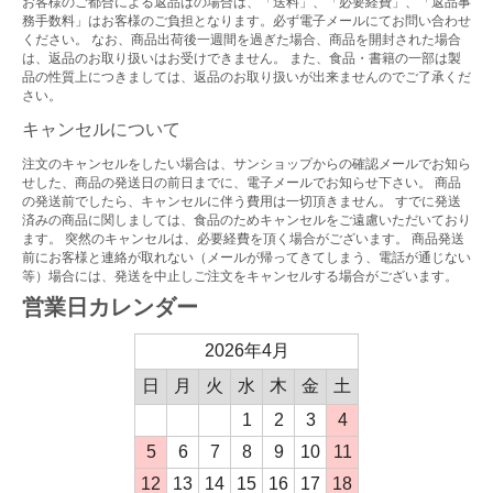
お客様のご都合による返品はの場合は、「送料」、「必要経費」、「返品事
務手数料」はお客様のご負担となります。必ず電子メールにてお問い合わせ
ください。 なお、商品出荷後一週間を過ぎた場合、商品を開封された場合
は、返品のお取り扱いはお受けできません。 また、食品・書籍の一部は製
品の性質上につきましては、返品のお取り扱いが出来ませんのでご了承くだ
さい。
キャンセルについて
注文のキャンセルをしたい場合は、サンショップからの確認メールでお知ら
せした、商品の発送日の前日までに、電子メールでお知らせ下さい。 商品
の発送前でしたら、キャンセルに伴う費用は一切頂きません。 すでに発送
済みの商品に関しましては、食品のためキャンセルをご遠慮いただいており
ます。 突然のキャンセルは、必要経費を頂く場合がございます。 商品発送
前にお客様と連絡が取れない（メールが帰ってきてしまう、電話が通じない
等）場合には、発送を中止しご注文をキャンセルする場合がございます。
営業日カレンダー
2026年4月
日
月
火
水
木
金
土
1
2
3
4
5
6
7
8
9
10
11
12
13
14
15
16
17
18