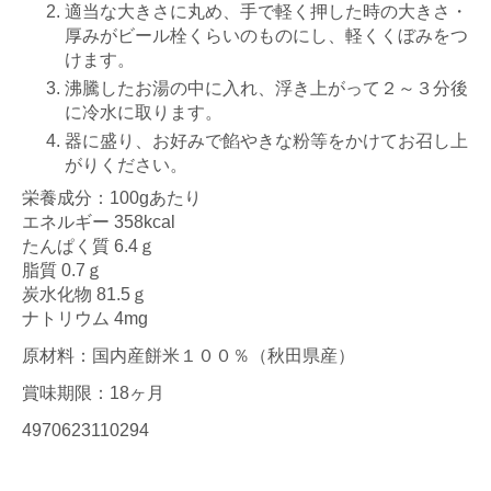
適当な大きさに丸め、手で軽く押した時の大きさ・
厚みがビール栓くらいのものにし、軽くくぼみをつ
けます。
沸騰したお湯の中に入れ、浮き上がって２～３分後
に冷水に取ります。
器に盛り、お好みで餡やきな粉等をかけてお召し上
がりください。
栄養成分：100gあたり
エネルギー 358kcal
たんぱく質 6.4ｇ
脂質 0.7ｇ
炭水化物 81.5ｇ
ナトリウム 4mg
原材料：国内産餅米１００％（秋田県産）
賞味期限：18ヶ月
4970623110294