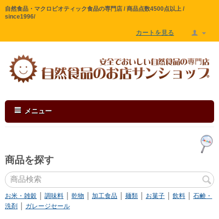
自然食品・マクロビオティック食品の専門店 / 商品点数4500点以上 /
since1996/
カートを見る
メニュー
商品を探す
｜
｜
｜
｜
｜
｜
｜
お米・雑穀
調味料
乾物
加工食品
麺類
お菓子
飲料
石鹸・
｜
洗剤
ガレージセール