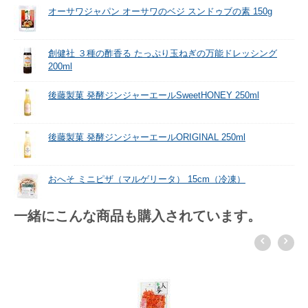
オーサワジャパン オーサワのベジ スンドゥブの素 150g
創健社 ３種の酢香る たっぷり玉ねぎの万能ドレッシング
200ml
後藤製菓 発酵ジンジャーエールSweetHONEY 250ml
後藤製菓 発酵ジンジャーエールORIGINAL 250ml
おへそ ミニピザ（マルゲリータ） 15cm（冷凍）
一緒にこんな商品も購入されています。