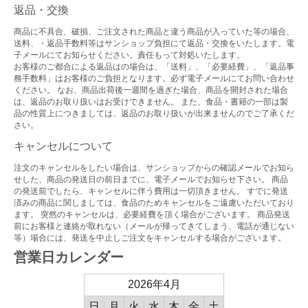
返品・交換
商品に不具合、破損、ご注文された商品と違う商品が入っていた等の場合、
送料、・返品手数料等はサンショップ負担にて返品・交換をいたします。電
子メールにてお知らせください。責任もって対処いたします。
お客様のご都合による返品はの場合は、「送料」、「必要経費」、「返品事
務手数料」はお客様のご負担となります。必ず電子メールにてお問い合わせ
ください。 なお、商品出荷後一週間を過ぎた場合、商品を開封された場合
は、返品のお取り扱いはお受けできません。 また、食品・書籍の一部は製
品の性質上につきましては、返品のお取り扱いが出来ませんのでご了承くだ
さい。
キャンセルについて
注文のキャンセルをしたい場合は、サンショップからの確認メールでお知ら
せした、商品の発送日の前日までに、電子メールでお知らせ下さい。 商品
の発送前でしたら、キャンセルに伴う費用は一切頂きません。 すでに発送
済みの商品に関しましては、食品のためキャンセルをご遠慮いただいており
ます。 突然のキャンセルは、必要経費を頂く場合がございます。 商品発送
前にお客様と連絡が取れない（メールが帰ってきてしまう、電話が通じない
等）場合には、発送を中止しご注文をキャンセルする場合がございます。
営業日カレンダー
2026年4月
日
月
火
水
木
金
土