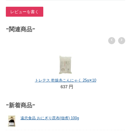
レビューを書く
-関連商品-
トレテス 乾燥糸こんにゃく 25g✕10
637
円
-新着商品-
遠忠食品 おにぎり昆布(佃煮) 100g