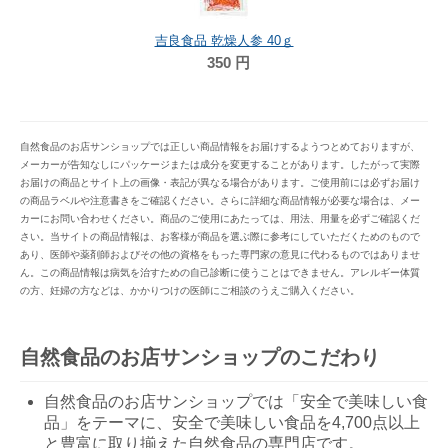
吉良食品 乾燥人参 40ｇ
350
円
自然食品のお店サンショップでは正しい商品情報をお届けするようつとめておりますが、
メーカーが告知なしにパッケージまたは成分を変更することがあります。したがって実際
お届けの商品とサイト上の画像・表記が異なる場合があります。ご使用前には必ずお届け
の商品ラベルや注意書きをご確認ください。さらに詳細な商品情報が必要な場合は、メー
カーにお問い合わせください。商品のご使用にあたっては、用法、用量を必ずご確認くだ
さい。当サイトの商品情報は、お客様が商品を選ぶ際に参考にしていただくためのもので
あり、医師や薬剤師およびその他の資格をもった専門家の意見に代わるものではありませ
ん。この商品情報は病気を治すための自己診断に使うことはできません。アレルギー体質
の方、妊婦の方などは、かかりつけの医師にご相談のうえご購入ください。
自然食品のお店サンショップのこだわり
自然食品のお店サンショップでは「安全で美味しい食
品」をテーマに、安全で美味しい食品を4,700点以上
と豊富に取り揃えた自然食品の専門店です。