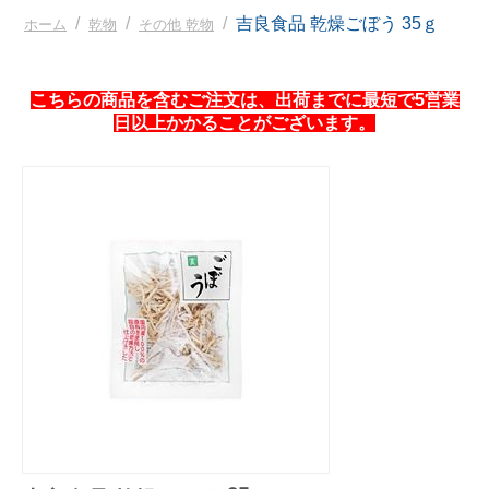
/
/
/
吉良食品 乾燥ごぼう 35ｇ
ホーム
乾物
その他 乾物
こちらの商品を含むご注文は、出荷までに最短で5営業
日以上かかることがございます。