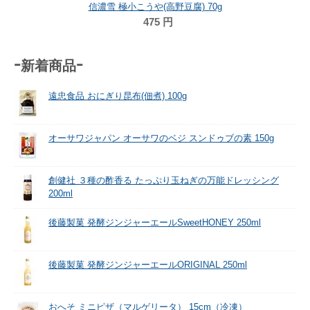
 70g
-新着商品-
遠忠食品 おにぎり昆布(佃煮) 100g
オーサワジャパン オーサワのベジ スンドゥブの素 150g
創健社 ３種の酢香る たっぷり玉ねぎの万能ドレッシング
200ml
後藤製菓 発酵ジンジャーエールSweetHONEY 250ml
後藤製菓 発酵ジンジャーエールORIGINAL 250ml
おへそ ミニピザ（マルゲリータ） 15cm（冷凍）