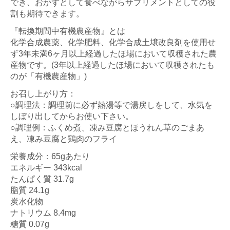
でき、おかずとして食べながらサプリメントとしての役
割も期待できます。
『転換期間中有機農産物』とは
化学合成農薬、化学肥料、化学合成土壌改良剤を使用せ
ず3年未満6ヶ月以上経過したほ場において収穫された農
産物です。(3年以上経過したほ場において収穫されたも
のが「有機農産物」)
お召し上がり方：
○調理法：調理前に必ず熱湯等で湯戻しをして、水気を
しぼり出してからお使い下さい。
○調理例：ふくめ煮、凍み豆腐とほうれん草のごまあ
え、凍み豆腐と鶏肉のフライ
栄養成分：65gあたり
エネルギー 343kcal
たんぱく質 31.7g
脂質 24.1g
炭水化物
ナトリウム 8.4mg
糖質 0.07g