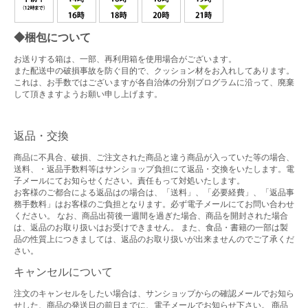
◆梱包について
お送りする箱は、一部、再利用箱を使用場合がございます。
また配送中の破損事故を防ぐ目的で、クッション材をお入れしてあります。
これは、お手数ではございますが各自治体の分別プログラムに沿って、廃棄
して頂きますようお願い申し上げます。
返品・交換
商品に不具合、破損、ご注文された商品と違う商品が入っていた等の場合、
送料、・返品手数料等はサンショップ負担にて返品・交換をいたします。電
子メールにてお知らせください。責任もって対処いたします。
お客様のご都合による返品はの場合は、「送料」、「必要経費」、「返品事
務手数料」はお客様のご負担となります。必ず電子メールにてお問い合わせ
ください。 なお、商品出荷後一週間を過ぎた場合、商品を開封された場合
は、返品のお取り扱いはお受けできません。 また、食品・書籍の一部は製
品の性質上につきましては、返品のお取り扱いが出来ませんのでご了承くだ
さい。
キャンセルについて
注文のキャンセルをしたい場合は、サンショップからの確認メールでお知ら
せした、商品の発送日の前日までに、電子メールでお知らせ下さい。 商品