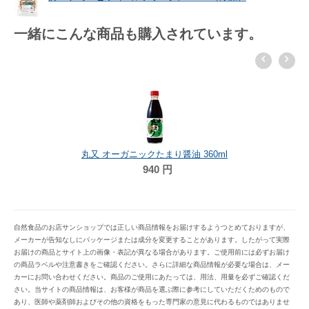
一緒にこんな商品も購入されています。
オーサワジャパン オーサワの国内
1,404
円
り醤油 360ml
円
自然食品のお店サンショップでは正しい商品情報をお届けするようつとめておりますが、
メーカーが告知なしにパッケージまたは成分を変更することがあります。したがって実際
お届けの商品とサイト上の画像・表記が異なる場合があります。ご使用前には必ずお届け
の商品ラベルや注意書きをご確認ください。さらに詳細な商品情報が必要な場合は、メー
カーにお問い合わせください。商品のご使用にあたっては、用法、用量を必ずご確認くだ
さい。当サイトの商品情報は、お客様が商品を選ぶ際に参考にしていただくためのもので
あり、医師や薬剤師およびその他の資格をもった専門家の意見に代わるものではありませ