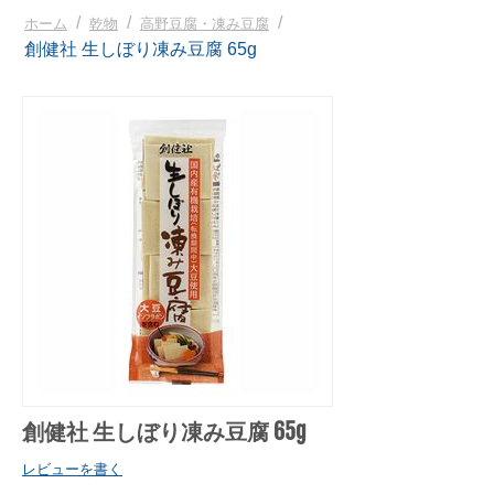
/
/
/
ホーム
乾物
高野豆腐・凍み豆腐
創健社 生しぼり凍み豆腐 65g
創健社 生しぼり凍み豆腐 65g
レビューを書く