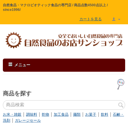
自然食品・マクロビオティック食品の専門店 / 商品点数4500点以上 /
since1996/
カートを見る
メニュー
商品を探す
｜
｜
｜
｜
｜
｜
｜
お米・雑穀
調味料
乾物
加工食品
麺類
お菓子
飲料
石鹸・
｜
洗剤
ガレージセール