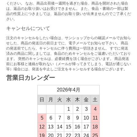
ください。 なお、商品出荷後一週間を過ぎた場合、商品を開封された場合
は、返品のお取り扱いはお受けできません。 また、食品・書籍の一部は製
品の性質上につきましては、返品のお取り扱いが出来ませんのでご了承くだ
さい。
キャンセルについて
注文のキャンセルをしたい場合は、サンショップからの確認メールでお知ら
せした、商品の発送日の前日までに、電子メールでお知らせ下さい。 商品
の発送前でしたら、キャンセルに伴う費用は一切頂きません。 すでに発送
済みの商品に関しましては、食品のためキャンセルをご遠慮いただいており
ます。 突然のキャンセルは、必要経費を頂く場合がございます。 商品発送
前にお客様と連絡が取れない（メールが帰ってきてしまう、電話が通じない
等）場合には、発送を中止しご注文をキャンセルする場合がございます。
営業日カレンダー
2026年4月
日
月
火
水
木
金
土
1
2
3
4
5
6
7
8
9
10
11
12
13
14
15
16
17
18
19
20
21
22
23
24
25