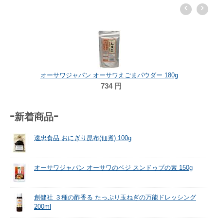
オーサワジャパン オーサワえごまパウダー 180g
734
円
-新着商品-
遠忠食品 おにぎり昆布(佃煮) 100g
オーサワジャパン オーサワのベジ スンドゥブの素 150g
創健社 ３種の酢香る たっぷり玉ねぎの万能ドレッシング
200ml