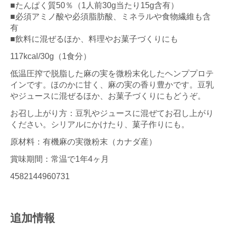
■たんぱく質50％（1人前30g当たり15g含有）
■必須アミノ酸や必須脂肪酸、ミネラルや食物繊維も含
有
■飲料に混ぜるほか、料理やお菓子づくりにも
117kcal/30g（1食分）
低温圧搾で脱脂した麻の実を微粉末化したヘンププロテ
インです。ほのかに甘く、麻の実の香り豊かです。豆乳
やジュースに混ぜるほか、お菓子づくりにもどうぞ。
お召し上がり方：豆乳やジュースに混ぜてお召し上がり
ください。シリアルにかけたり、菓子作りにも。
原材料：有機麻の実微粉末（カナダ産）
賞味期間：常温で1年4ヶ月
4582144960731
追加情報