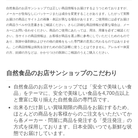
自然食品のお店サンショップでは正しい商品情報をお届けするようつとめておりますが、
メーカーが告知なしにパッケージまたは成分を変更することがあります。したがって実際
お届けの商品とサイト上の画像・表記が異なる場合があります。ご使用前には必ずお届け
の商品ラベルや注意書きをご確認ください。さらに詳細な商品情報が必要な場合は、メー
カーにお問い合わせください。商品のご使用にあたっては、用法、用量を必ずご確認くだ
さい。当サイトの商品情報は、お客様が商品を選ぶ際に参考にしていただくためのもので
あり、医師や薬剤師およびその他の資格をもった専門家の意見に代わるものではありませ
ん。この商品情報は病気を治すための自己診断に使うことはできません。アレルギー体質
の方、妊婦の方などは、かかりつけの医師にご相談のうえご購入ください。
自然食品のお店サンショップのこだわり
自然食品のお店サンショップでは「安全で美味しい食
品」をテーマに、安全で美味しい食品を4,700点以上
と豊富に取り揃えた自然食品の専門店です。
出来るだけ新しい賞味期限の商品をお届けするため、
ほとんどの商品をお客様からのご注文をいただいてか
ら各メーカー・問屋に商品を発注する「受注発注」の
方式を採用しております。日本全国いつでも新鮮な状
態でお届けしています。