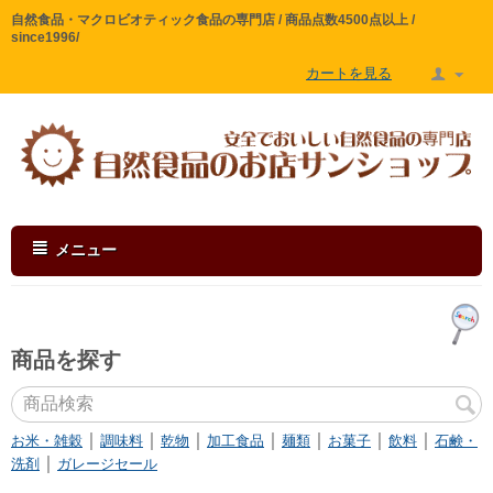
自然食品・マクロビオティック食品の専門店 / 商品点数4500点以上 /
since1996/
カートを見る
メニュー
商品を探す
｜
｜
｜
｜
｜
｜
｜
お米・雑穀
調味料
乾物
加工食品
麺類
お菓子
飲料
石鹸・
｜
洗剤
ガレージセール