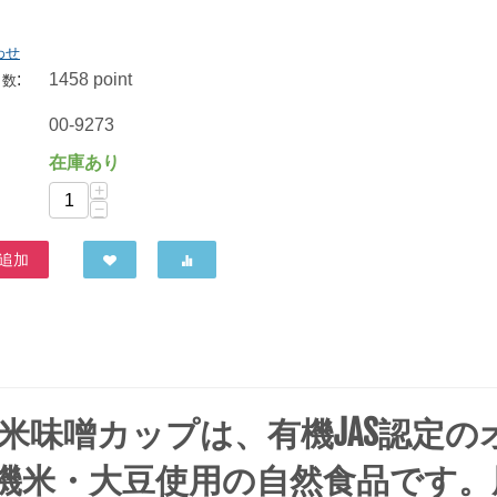
わせ
:
1458 point
ト数
まるや八丁味噌 有機赤だし 450g
969
円
00-9273
在庫あり
+
−
追加
米味噌カップは、有機JAS認定の
機米・大豆使用の自然食品です。