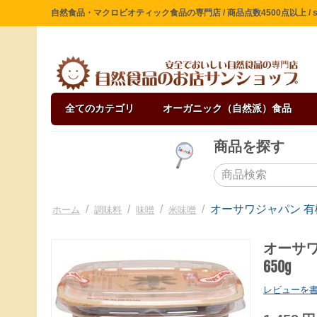
自然食品・マクロビオティック食品の専門店 / 商品点数4500点以上 / sin
全てのカテゴリ
オーガニック（自然派）食品
商品を探す
/
/
/
/
オーサワジャパン 有
ホーム
調味料
味噌
米味噌
オーサ
650g
レビューを