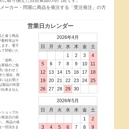
豊富に取り揃えた自然食品の専門店です。
メーカー・問屋に商品を発注する「受注発注」の方
営業日カレンダー
品と違う商品
2026年4月
手数料等はサ
します。電子
日
月
火
水
木
金
土
って対処いた
1
2
3
4
、「送料」、
5
6
7
8
9
10
11
お客様のご負
問い合わせく
12
13
14
15
16
17
18
ぎた場合、商
扱いはお受け
19
20
21
22
23
24
25
は製品の性質
26
27
28
29
30
が出来ません
2026年5月
日
月
火
水
木
金
土
ンショップか
の発送日の前
1
2
。 商品の発
3
4
5
6
7
8
9
は一切頂きま