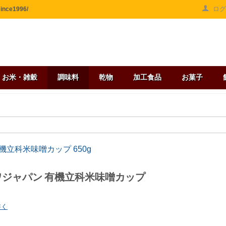
ロ
ce1996/
お米・雑穀
調味料
乾物
加工食品
お菓子
機立科米味噌カップ 650g
ワジャパン 有機立科米味噌カップ
書く