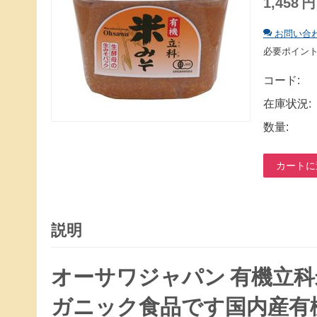
1,458
円
お問い合
必要ポイン
コード:
在庫状況:
数量:
カートに
説明
オーサワジャパン 有機立科
ガニック食品です国内産有