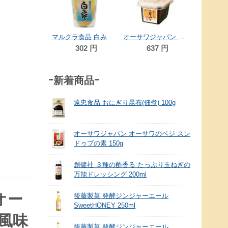
82
ムソー 無双信州味噌 450g
マルクラ食品 白みそ 250g
オーサワジャパン 国内産立科三年みそ(米) 300g
734
円
302
円
637
円
-新着商品-
遠忠食品 おにぎり昆布(佃煮) 100g
オーサワジャパン オーサワのベジ スン
ドゥブの素 150g
創健社 ３種の酢香る たっぷり玉ねぎの
万能ドレッシング 200ml
オー
後藤製菓 発酵ジンジャーエール
SweetHONEY 250ml
風味
後藤製菓 発酵ジンジャーエール