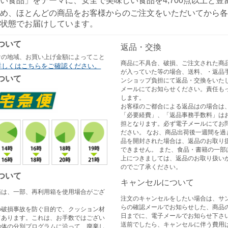
い食品」をテーマに、安全で美味しい食品を4,700点以上と
め、ほとんどの商品をお客様からのご注文をいただいてから各
状態でお届けしています。
ついて
返品・交換
けの地域、お買い上げ金額によってこと
商品に不具合、破損、ご注文された商
詳しくはこちらをご確認ください。
が入っていた等の場合、送料、・返品
ついて
ンショップ負担にて返品・交換をいた
メールにてお知らせください。責任も
します。
お客様のご都合による返品はの場合は
「必要経費」、「返品事務手数料」は
担となります。必ず電子メールにてお
ださい。 なお、商品出荷後一週間を過
品を開封された場合は、返品のお取り
できません。 また、食品・書籍の一部
上につきましては、返品のお取り扱い
のでご了承ください。
ついて
キャンセルについて
箱は、一部、再利用箱を使用場合がござ
注文のキャンセルをしたい場合は、サ
らの確認メールでお知らせした、商品
の破損事故を防ぐ目的で、クッション材
日までに、電子メールでお知らせ下さい
てあります。これは、お手数ではござい
送前でしたら、キャンセルに伴う費用
治体の分別プログラムに沿って、廃棄し