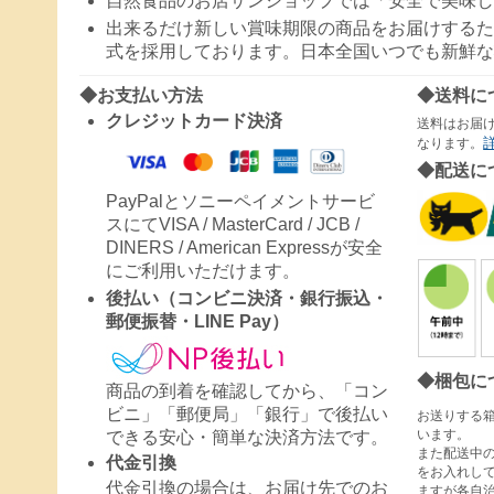
自然食品のお店サンショップでは「安全で美味し
出来るだけ新しい賞味期限の商品をお届けするた
式を採用しております。日本全国いつでも新鮮な
◆お支払い方法
◆送料に
クレジットカード決済
送料はお届
なります。
◆配送に
PayPalとソニーペイメントサービ
スにてVISA / MasterCard / JCB /
DINERS / American Expressが安全
にご利用いただけます。
後払い（コンビニ決済・銀行振込・
郵便振替・LINE Pay）
◆梱包に
商品の到着を確認してから、「コン
ビニ」「郵便局」「銀行」で後払い
お送りする
います。
できる安心・簡単な決済方法です。
また配送中
代金引換
をお入れし
代金引換の場合は、お届け先でのお
ますが各自