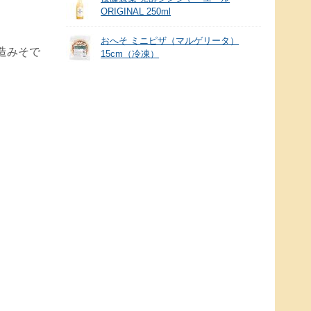
ORIGINAL 250ml
おへそ ミニピザ（マルゲリータ）
造みそで
15cm（冷凍）