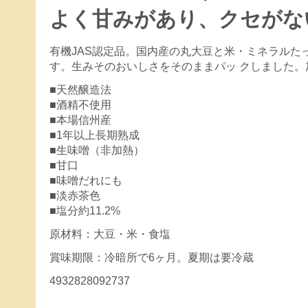
よく甘みがあり、クセがな
有機JAS認定品。国内産の丸大豆と米・ミネラルた
す。生みそのおいしさをそのままパッ クしました
■天然醸造法
■酒精不使用
■本場信州産
■1年以上長期熟成
■生味噌（非加熱）
■甘口
■味噌だれにも
■淡赤茶色
■塩分約11.2%
原材料：大豆・米・食塩
賞味期限：冷暗所で6ヶ月。夏期は要冷蔵
4932828092737