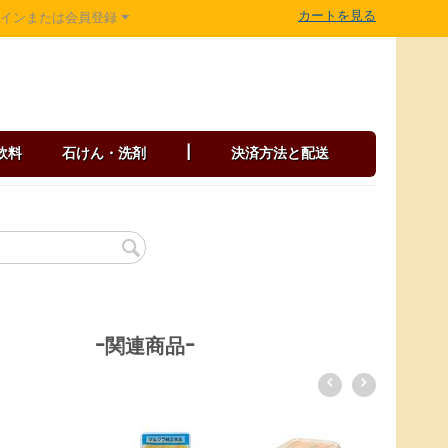
カートを見る
グインまたは会員登録
飲料
石けん・洗剤
|
決済方法と配送
-関連商品-