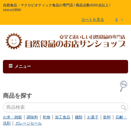
自然食品・マクロビオティック食品の専門店 / 商品点数4500点以上 /
since1996/
カートを見る
メニュー
商品を探す
｜
｜
｜
｜
｜
｜
｜
お米・雑穀
調味料
乾物
加工食品
麺類
お菓子
飲料
石鹸・
｜
洗剤
ガレージセール