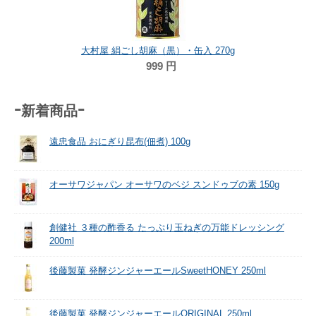
大村屋 絹ごし胡麻（黒）・缶入 270g
999
円
-新着商品-
遠忠食品 おにぎり昆布(佃煮) 100g
オーサワジャパン オーサワのベジ スンドゥブの素 150g
創健社 ３種の酢香る たっぷり玉ねぎの万能ドレッシング
200ml
後藤製菓 発酵ジンジャーエールSweetHONEY 250ml
後藤製菓 発酵ジンジャーエールORIGINAL 250ml