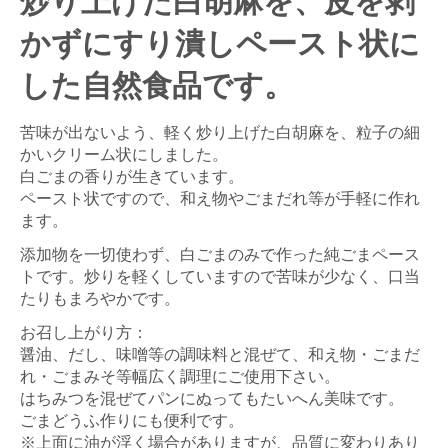
炒り上げた白胡麻を、皮を剥
かずにすり潰しペースト状に
した自然食品です。
苦味が出ないよう、軽く炒り上げた白胡麻を、粒子の細
かいクリーム状にしました。
白ごまの香りが生きています。
ペースト状ですので、和え物やごまだれ等が手軽に作れ
ます。
添加物を一切使わず、白ごまのみで作った純ごまペース
トです。炒りを軽くしていますので苦味が少なく、口当
たりもまろやかです。
お召し上がり方：
醤油、だし、味噌等の調味料と混ぜて、和え物・ごまだ
れ・ごまみそ等幅広く調理にご使用下さい。
はちみつを混ぜてパンにぬってもたいへん美味です。
ごまどうふ作りにも便利です。
※上面に油が浮く場合がありますが、品質に変わりあり