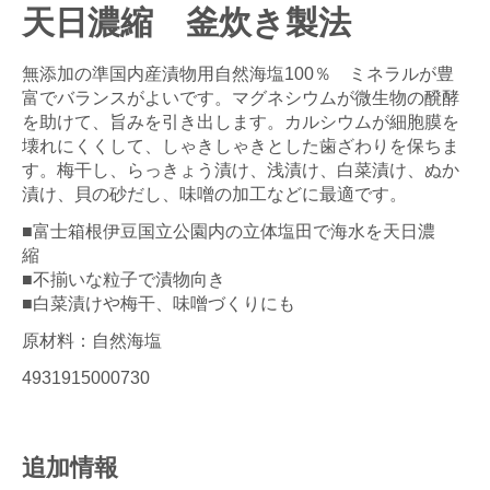
天日濃縮 釜炊き製法
無添加の準国内産漬物用自然海塩100％ ミネラルが豊
富でバランスがよいです。マグネシウムが微生物の醗酵
を助けて、旨みを引き出します。カルシウムが細胞膜を
壊れにくくして、しゃきしゃきとした歯ざわりを保ちま
す。梅干し、らっきょう漬け、浅漬け、白菜漬け、ぬか
漬け、貝の砂だし、味噌の加工などに最適です。
■富士箱根伊豆国立公園内の立体塩田で海水を天日濃
縮
■不揃いな粒子で漬物向き
■白菜漬けや梅干、味噌づくりにも
原材料：自然海塩
4931915000730
追加情報