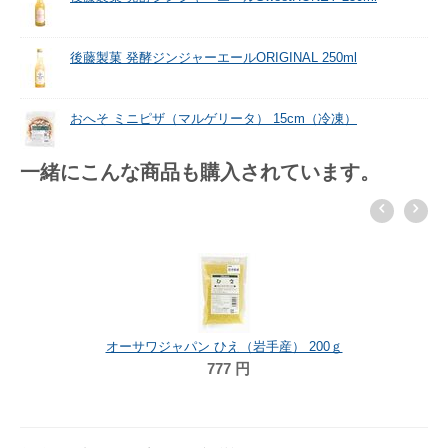
後藤製菓 発酵ジンジャーエールORIGINAL 250ml
おへそ ミニピザ（マルゲリータ） 15cm（冷凍）
一緒にこんな商品も購入されています。
オーサワジャパン ひえ（岩手産） 200ｇ
777
円