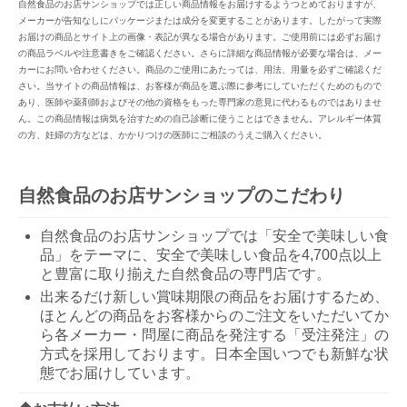
自然食品のお店サンショップでは正しい商品情報をお届けするようつとめておりますが、
メーカーが告知なしにパッケージまたは成分を変更することがあります。したがって実際
お届けの商品とサイト上の画像・表記が異なる場合があります。ご使用前には必ずお届け
の商品ラベルや注意書きをご確認ください。さらに詳細な商品情報が必要な場合は、メー
カーにお問い合わせください。商品のご使用にあたっては、用法、用量を必ずご確認くだ
さい。当サイトの商品情報は、お客様が商品を選ぶ際に参考にしていただくためのもので
あり、医師や薬剤師およびその他の資格をもった専門家の意見に代わるものではありませ
ん。この商品情報は病気を治すための自己診断に使うことはできません。アレルギー体質
の方、妊婦の方などは、かかりつけの医師にご相談のうえご購入ください。
自然食品のお店サンショップのこだわり
自然食品のお店サンショップでは「安全で美味しい食
品」をテーマに、安全で美味しい食品を4,700点以上
と豊富に取り揃えた自然食品の専門店です。
出来るだけ新しい賞味期限の商品をお届けするため、
ほとんどの商品をお客様からのご注文をいただいてか
ら各メーカー・問屋に商品を発注する「受注発注」の
方式を採用しております。日本全国いつでも新鮮な状
態でお届けしています。