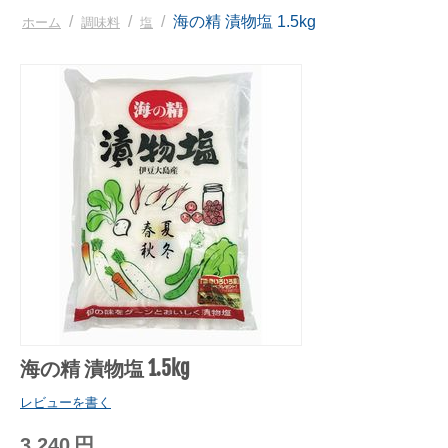
/
/
/
海の精 漬物塩 1.5kg
ホーム
調味料
塩
海の精 漬物塩 1.5kg
レビューを書く
3,240
円