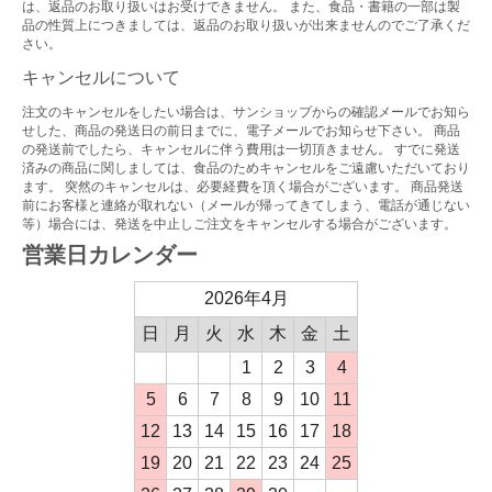
は、返品のお取り扱いはお受けできません。 また、食品・書籍の一部は製
品の性質上につきましては、返品のお取り扱いが出来ませんのでご了承くだ
さい。
キャンセルについて
注文のキャンセルをしたい場合は、サンショップからの確認メールでお知ら
せした、商品の発送日の前日までに、電子メールでお知らせ下さい。 商品
の発送前でしたら、キャンセルに伴う費用は一切頂きません。 すでに発送
済みの商品に関しましては、食品のためキャンセルをご遠慮いただいており
ます。 突然のキャンセルは、必要経費を頂く場合がございます。 商品発送
前にお客様と連絡が取れない（メールが帰ってきてしまう、電話が通じない
等）場合には、発送を中止しご注文をキャンセルする場合がございます。
営業日カレンダー
2026年4月
日
月
火
水
木
金
土
1
2
3
4
5
6
7
8
9
10
11
12
13
14
15
16
17
18
19
20
21
22
23
24
25