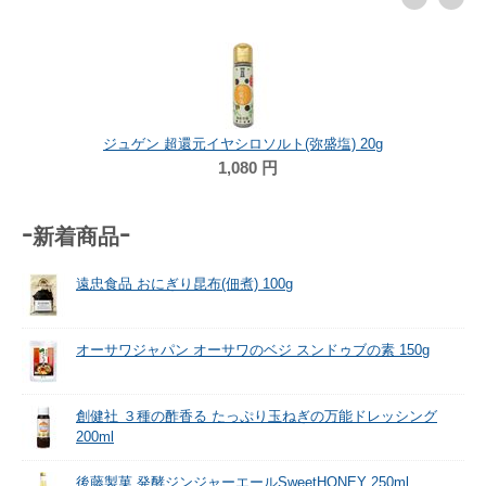
ジュゲン 超還元イヤシロソルト(弥盛塩) 20g
1,080
円
-新着商品-
遠忠食品 おにぎり昆布(佃煮) 100g
オーサワジャパン オーサワのベジ スンドゥブの素 150g
創健社 ３種の酢香る たっぷり玉ねぎの万能ドレッシング
200ml
後藤製菓 発酵ジンジャーエールSweetHONEY 250ml