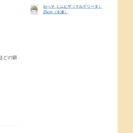
おへそ ミニピザ（マルゲリータ）
15cm（冷凍）
ほどの癖