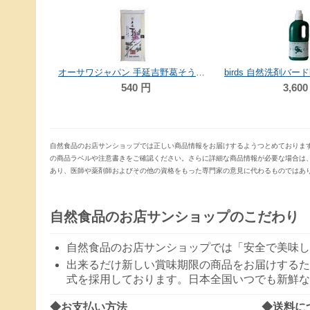
オーサワジャパン 手延吉野葛そうめん 250g
birds 自然洗剤バードbird（ボトル） 1000ml
三育フーズ リン
円
3,600
円
6
自然食品のお店サンショップでは正しい商品情報をお届けするようつとめておりま
の商品ラベルや注意書きをご確認ください。さらに詳細な商品情報が必要な場合は
あり、医師や薬剤師およびその他の資格をもった専門家の意見に代わるものではあ
自然食品のお店サンショップのこだわり
自然食品のお店サンショップでは「安全で美味し
出来るだけ新しい賞味期限の商品をお届けするた
式を採用しております。日本全国いつでも新鮮な
◆お支払い方法
◆送料に