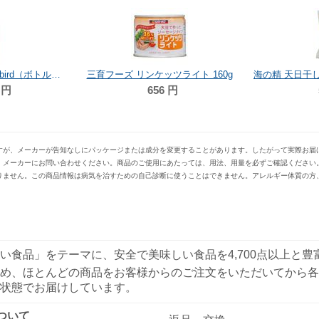
ケッツライト 160g
海の精 天日干したくあん(有機大根) １個
56
円
513
円
すが、メーカーが告知なしにパッケージまたは成分を変更することがあります。したがって実際お届
、メーカーにお問い合わせください。商品のご使用にあたっては、用法、用量を必ずご確認ください
りません。この商品情報は病気を治すための自己診断に使うことはできません。アレルギー体質の方
い食品」をテーマに、安全で美味しい食品を4,700点以上と
め、ほとんどの商品をお客様からのご注文をいただいてから各
状態でお届けしています。
ついて