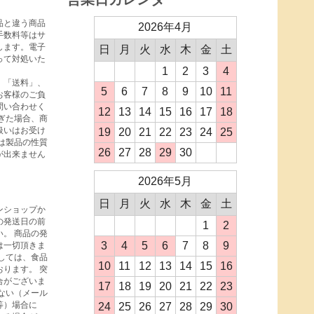
品と違う商品
2026年4月
手数料等はサ
します。電子
日
月
火
水
木
金
土
って対処いた
1
2
3
4
、「送料」、
5
6
7
8
9
10
11
お客様のご負
問い合わせく
12
13
14
15
16
17
18
ぎた場合、商
扱いはお受け
19
20
21
22
23
24
25
は製品の性質
26
27
28
29
30
が出来ません
2026年5月
日
月
火
水
木
金
土
ンショップか
の発送日の前
1
2
。 商品の発
3
4
5
6
7
8
9
は一切頂きま
しては、食品
10
11
12
13
14
15
16
ります。 突
合がございま
17
18
19
20
21
22
23
ない（メール
等）場合に
24
25
26
27
28
29
30