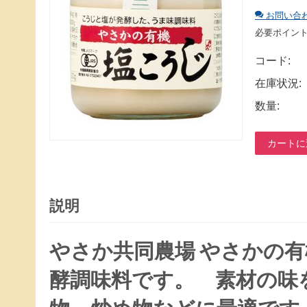
お問い合
必要ポイン
コード:
在庫状況:
数量:
カートに
説明
やさか共同農場 やさかの
酵調味料です。 素材の味