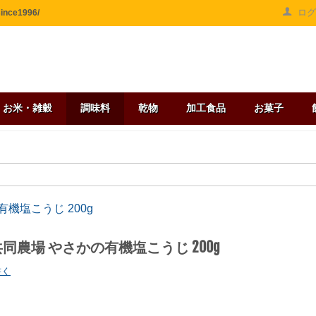
ロ
ce1996/
お米・雑穀
調味料
乾物
加工食品
お菓子
機塩こうじ 200g
同農場 やさかの有機塩こうじ 200g
書く