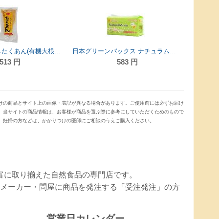
オーサワジャパン オーサワの鉄火みそ(麦みそ)袋入 70g
972
円
日本グリーンパックス ナチュラムーン生理用ナプキン（多い日昼用 羽付き） 16個入り
583
円
けの商品とサイト上の画像・表記が異なる場合があります。ご使用前には必ずお届け
。当サイトの商品情報は、お客様が商品を選ぶ際に参考にしていただくためのもので
、妊婦の方などは、かかりつけの医師にご相談のうえご購入ください。
豊富に取り揃えた自然食品の専門店です。
メーカー・問屋に商品を発注する「受注発注」の方
営業日カレンダー