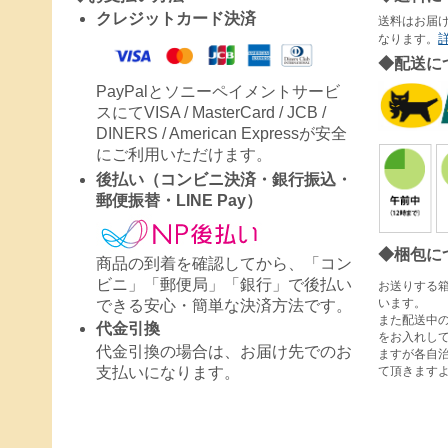
クレジットカード決済
送料はお届
なります。
◆配送に
PayPalとソニーペイメントサービ
スにてVISA / MasterCard / JCB /
DINERS / American Expressが安全
にご利用いただけます。
後払い（コンビニ決済・銀行振込・
郵便振替・LINE Pay）
◆梱包に
商品の到着を確認してから、「コン
ビニ」「郵便局」「銀行」で後払い
お送りする
います。
できる安心・簡単な決済方法です。
また配送中
代金引換
をお入れし
代金引換の場合は、お届け先でのお
ますが各自
て頂きます
支払いになります。