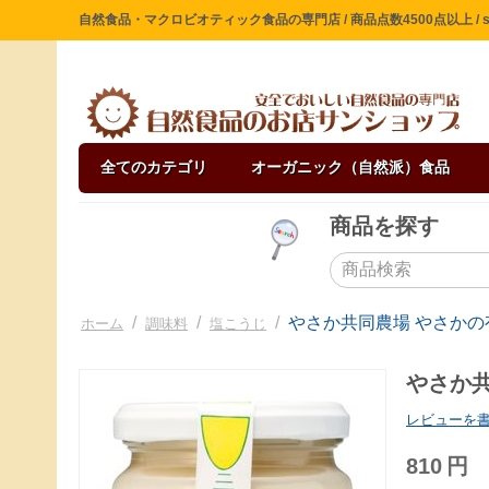
自然食品・マクロビオティック食品の専門店 / 商品点数4500点以上 / sin
全てのカテゴリ
オーガニック（自然派）食品
商品を探す
/
/
/
やさか共同農場 やさかの有
ホーム
調味料
塩こうじ
やさか共
レビューを
810
円