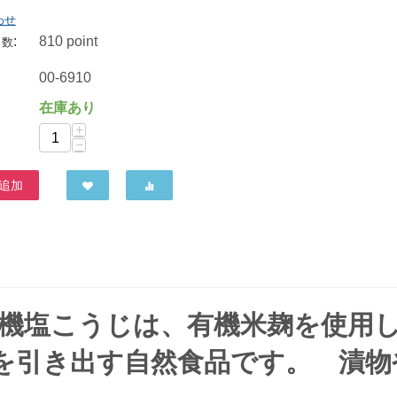
わせ
:
810 point
ト数
00-6910
在庫あり
+
−
追加
有機塩こうじは、有機米麹を使用
を引き出す自然食品です。 漬物