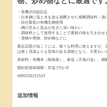
物、炒め物などに最適です
・有機JAS認定品
・白米麹に塩と水を加え発酵させた発酵調味料・漬
・自社製造の有機生麹使用
・麹の甘みと旨みが生きた深い味わい
・調味料として使用することで素材の味を引き出せ
・漬物や煮物、炒め物などに
最近話題の塩こうじは、様々な料理に使えますが、
は無く浅漬よりも旨味のある漬物となり、大変おい
原材料：有機米（島根産）、食塩（天海の塩）、麹
開封前賞味期限：常温で5か月
4900226151523
追加情報