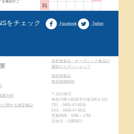
する場合がご
31
NSをチェック
Facebook
Twitter
自然派食品・オーガニック食品の
要
通販ならサンショップ
無添加食品
無添加調味料
約
〒250-0872
保護方針
神奈川県小田原市中里194-6-103
TEL：0465-47-0558
引に関する規定表記
FAX：0465-47-0611
営業時間：10時～17時
定休日：日曜祝日