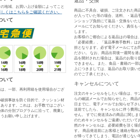
返品・交換
けの地域、お買い上げ金額によってこと
商品に不具合、破損、ご注文された商
詳しくはこちらをご確認ください。
が入っていた等の場合、送料、・返品
ついて
ンショップ負担にて返品・交換をいた
メールにてお知らせください。責任も
します。
お客様のご都合による返品はの場合は
「必要経費」、「返品事務手数料」は
担となります。必ず電子メールにてお
ださい。 なお、商品出荷後一週間を過
品を開封された場合は、返品のお取り
できません。 また、食品・書籍の一部
上につきましては、返品のお取り扱い
のでご了承ください。
ついて
キャンセルについて
箱は、一部、再利用箱を使用場合がござ
注文のキャンセルをしたい場合は、サ
らの確認メールでお知らせした、商品
の破損事故を防ぐ目的で、クッション材
日までに、電子メールでお知らせ下さい
てあります。これは、お手数ではござい
送前でしたら、キャンセルに伴う費用
治体の分別プログラムに沿って、廃棄し
せん。 すでに発送済みの商品に関しま
ようお願い申し上げます。
のためキャンセルをご遠慮いただいてお
然のキャンセルは、必要経費を頂く場
す。 商品発送前にお客様と連絡が取れ
が帰ってきてしまう、電話が通じない