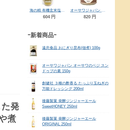
海の精 有機玄米塩麹 170g
オーサワジャパン オーサワの有機玄米塩こうじ 200g
604
円
820
円
-新着商品-
遠忠食品 おにぎり昆布(佃煮) 100g
オーサワジャパン オーサワのベジ スン
ドゥブの素 150g
創健社 ３種の酢香る たっぷり玉ねぎの
万能ドレッシング 200ml
後藤製菓 発酵ジンジャーエール
した発
SweetHONEY 250ml
や煮
後藤製菓 発酵ジンジャーエール
ORIGINAL 250ml