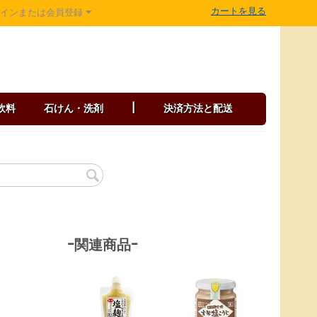
カートを見る
グインまたは会員登録
飲料
石けん・洗剤
|
決済方法と配送
-関連商品-